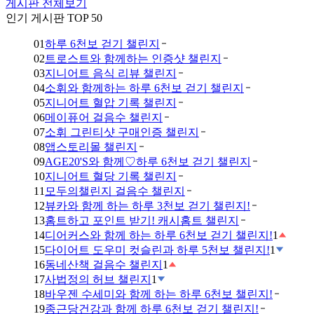
게시판 전체보기
인기 게시판 TOP 50
01
하루 6천보 걷기 챌린지
02
트로스트와 함께하는 인증샷 챌린지
03
지니어트 음식 리뷰 챌린지
04
소휘와 함께하는 하루 6천보 걷기 챌린지
05
지니어트 혈압 기록 챌린지
06
메이퓨어 걸음수 챌린지
07
소휘 그린티샷 구매인증 챌린지
08
앱스토리몰 챌린지
09
AGE20'S와 함께♡하루 6천보 걷기 챌린지
10
지니어트 혈당 기록 챌린지
11
모두의챌린지 걸음수 챌린지
12
뷰카와 함께 하는 하루 3천보 걷기 챌린지!
13
홈트하고 포인트 받기! 캐시홈트 챌린지
14
디어커스와 함께 하는 하루 6천보 걷기 챌린지!
1
15
다이어트 도우미 컷슬린과 하루 5천보 챌린지!
1
16
동네산책 걸음수 챌린지
1
17
사법정의 허브 챌린지
1
18
바우젠 수세미와 함께 하는 하루 6천보 챌린지!
19
종근당건강과 함께 하루 6천보 걷기 챌린지!