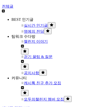
전체글
BEST 인기글
실시간 인기글
명예의 전당
팀워크 수다방
챌린지 이야기
걷기 꿀팁 & 질문
공지사항
커뮤니티
캐시톡 친구 추가 모집
모두의챌린지 멤버 모집