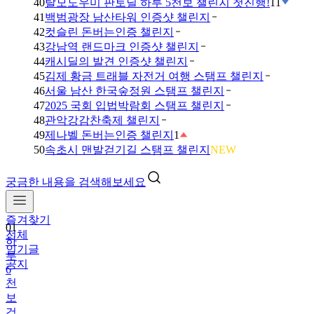
40
탈모도우미 판토딜 하루 5천보 챌린지 첫진행!
11
41
백범광장 남산타워 인증샷 챌린지
42
컷슬린 돈버는인증 챌린지
43
강남역 랜드마크 인증샷 챌린지
44
캐시딜의 발견 인증샷 챌린지
45
김제 황금 트래블 자전거 여행 스탬프 챌린지
46
서울 남산 한국숲정원 스탬프 챌린지
47
2025 국회 입법박람회 스탬프 챌린지
48
관악강감찬축제 챌린지
49
제나벨 돈버는인증 챌린지
1
50
속초시 맨발걷기길 스탬프 챌린지
NEW
궁금한 내용을 검색해보세요
즐겨찾기
01
전체
하
인기글
루
공지
6
천
보
걷