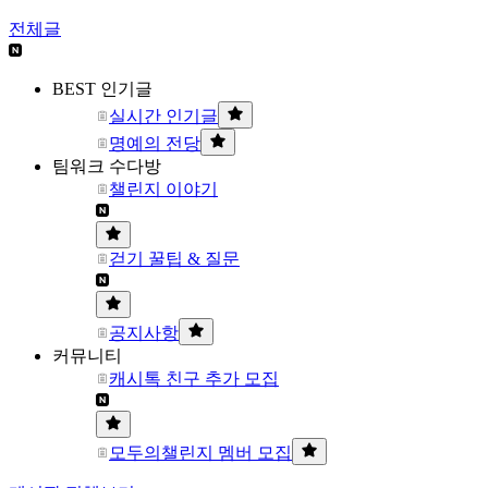
전체글
BEST 인기글
실시간 인기글
명예의 전당
팀워크 수다방
챌린지 이야기
걷기 꿀팁 & 질문
공지사항
커뮤니티
캐시톡 친구 추가 모집
모두의챌린지 멤버 모집