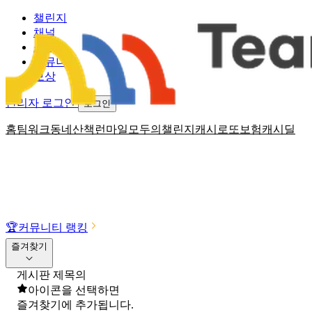
챌린지
채널
소식
커뮤니티
보상
관리자 로그인
로그인
홈
팀워크
동네산책
런마일
모두의챌린지
캐시로또
보험
캐시딜
🏆
커뮤니티 랭킹
즐겨찾기
게시판 제목의
아이콘을 선택하면
즐겨찾기에 추가됩니다.