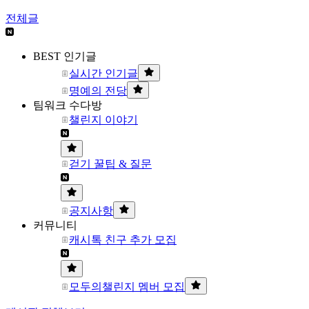
전체글
BEST 인기글
실시간 인기글
명예의 전당
팀워크 수다방
챌린지 이야기
걷기 꿀팁 & 질문
공지사항
커뮤니티
캐시톡 친구 추가 모집
모두의챌린지 멤버 모집