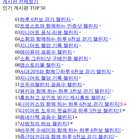
게시판 전체보기
인기 게시판 TOP 50
01
하루 6천보 걷기 챌린지
02
트로스트와 함께하는 인증샷 챌린지
03
지니어트 음식 리뷰 챌린지
04
소휘와 함께하는 하루 6천보 걷기 챌린지
05
지니어트 혈압 기록 챌린지
06
메이퓨어 걸음수 챌린지
07
소휘 그린티샷 구매인증 챌린지
08
앱스토리몰 챌린지
09
AGE20'S와 함께♡하루 6천보 걷기 챌린지
10
지니어트 혈당 기록 챌린지
11
모두의챌린지 걸음수 챌린지
12
뷰카와 함께 하는 하루 3천보 걷기 챌린지!
13
홈트하고 포인트 받기! 캐시홈트 챌린지
14
디어커스와 함께 하는 하루 6천보 걷기 챌린지!
1
15
다이어트 도우미 컷슬린과 하루 5천보 챌린지!
1
16
동네산책 걸음수 챌린지
1
17
사법정의 허브 챌린지
1
18
바우젠 수세미와 함께 하는 하루 6천보 챌린지!
19
종근당건강과 함께 하루 6천보 걷기 챌린지!