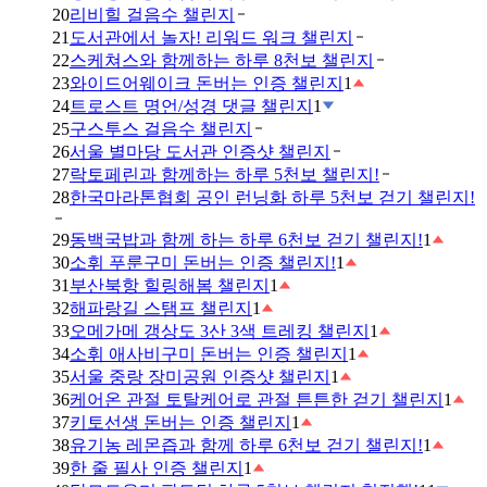
20
리비힐 걸음수 챌린지
21
도서관에서 놀자! 리워드 워크 챌린지
22
스케쳐스와 함께하는 하루 8천보 챌린지
23
와이드어웨이크 돈버는 인증 챌린지
1
24
트로스트 명언/성경 댓글 챌린지
1
25
구스투스 걸음수 챌린지
26
서울 별마당 도서관 인증샷 챌린지
27
락토페린과 함께하는 하루 5천보 챌린지!
28
한국마라톤협회 공인 런닝화 하루 5천보 걷기 챌린지!
29
동백국밥과 함께 하는 하루 6천보 걷기 챌린지!
1
30
소휘 푸룬구미 돈버는 인증 챌린지!
1
31
부산북항 힐링해봄 챌린지
1
32
해파랑길 스탬프 챌린지
1
33
오메가메 갱상도 3산 3색 트레킹 챌린지
1
34
소휘 애사비구미 돈버는 인증 챌린지
1
35
서울 중랑 장미공원 인증샷 챌린지
1
36
케어온 관절 토탈케어로 관절 튼튼한 걷기 챌린지
1
37
키토선생 돈버는 인증 챌린지
1
38
유기농 레몬즙과 함께 하루 6천보 걷기 챌린지!
1
39
한 줄 필사 인증 챌린지
1