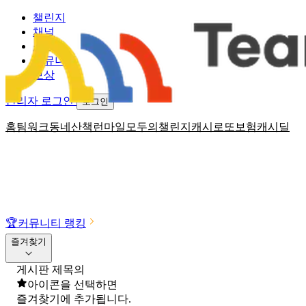
챌린지
채널
소식
커뮤니티
보상
관리자 로그인
로그인
홈
팀워크
동네산책
런마일
모두의챌린지
캐시로또
보험
캐시딜
🏆
커뮤니티 랭킹
즐겨찾기
게시판 제목의
아이콘을 선택하면
즐겨찾기에 추가됩니다.