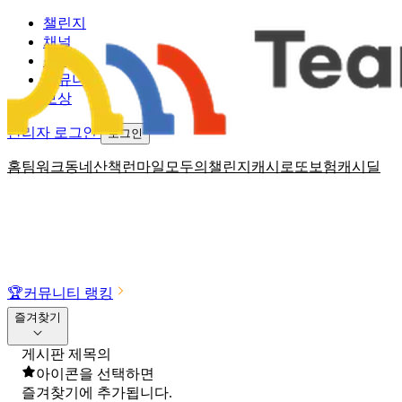
챌린지
채널
소식
커뮤니티
보상
관리자 로그인
로그인
홈
팀워크
동네산책
런마일
모두의챌린지
캐시로또
보험
캐시딜
🏆
커뮤니티 랭킹
즐겨찾기
게시판 제목의
아이콘을 선택하면
즐겨찾기에 추가됩니다.