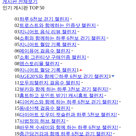
게시판 전체보기
인기 게시판 TOP 50
01
하루 6천보 걷기 챌린지
02
트로스트와 함께하는 인증샷 챌린지
03
지니어트 음식 리뷰 챌린지
04
소휘와 함께하는 하루 6천보 걷기 챌린지
05
지니어트 혈압 기록 챌린지
06
메이퓨어 걸음수 챌린지
07
소휘 그린티샷 구매인증 챌린지
08
앱스토리몰 챌린지
09
지니어트 혈당 기록 챌린지
1
10
AGE20'S와 함께♡하루 6천보 걷기 챌린지
1
11
모두의챌린지 걸음수 챌린지
12
뷰카와 함께 하는 하루 3천보 걷기 챌린지!
13
홈트하고 포인트 받기! 캐시홈트 챌린지
14
디어커스와 함께 하는 하루 6천보 걷기 챌린지!
15
동네산책 걸음수 챌린지
16
다이어트 도우미 컷슬린과 하루 5천보 챌린지!
17
사법정의 허브 챌린지
18
바우젠 수세미와 함께 하는 하루 6천보 챌린지!
19
종근당건강과 함께 하루 6천보 걷기 챌린지!