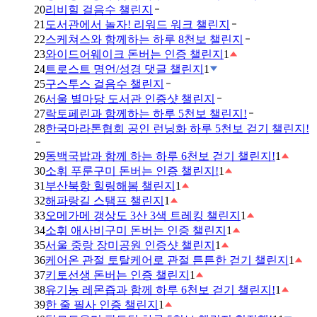
20
리비힐 걸음수 챌린지
21
도서관에서 놀자! 리워드 워크 챌린지
22
스케쳐스와 함께하는 하루 8천보 챌린지
23
와이드어웨이크 돈버는 인증 챌린지
1
24
트로스트 명언/성경 댓글 챌린지
1
25
구스투스 걸음수 챌린지
26
서울 별마당 도서관 인증샷 챌린지
27
락토페린과 함께하는 하루 5천보 챌린지!
28
한국마라톤협회 공인 런닝화 하루 5천보 걷기 챌린지!
29
동백국밥과 함께 하는 하루 6천보 걷기 챌린지!
1
30
소휘 푸룬구미 돈버는 인증 챌린지!
1
31
부산북항 힐링해봄 챌린지
1
32
해파랑길 스탬프 챌린지
1
33
오메가메 갱상도 3산 3색 트레킹 챌린지
1
34
소휘 애사비구미 돈버는 인증 챌린지
1
35
서울 중랑 장미공원 인증샷 챌린지
1
36
케어온 관절 토탈케어로 관절 튼튼한 걷기 챌린지
1
37
키토선생 돈버는 인증 챌린지
1
38
유기농 레몬즙과 함께 하루 6천보 걷기 챌린지!
1
39
한 줄 필사 인증 챌린지
1