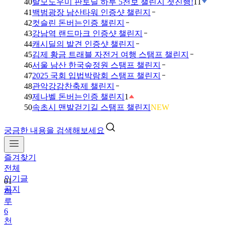
40
탈모도우미 판토딜 하루 5천보 챌린지 첫진행!
11
41
백범광장 남산타워 인증샷 챌린지
42
컷슬린 돈버는인증 챌린지
43
강남역 랜드마크 인증샷 챌린지
44
캐시딜의 발견 인증샷 챌린지
45
김제 황금 트래블 자전거 여행 스탬프 챌린지
46
서울 남산 한국숲정원 스탬프 챌린지
47
2025 국회 입법박람회 스탬프 챌린지
48
관악강감찬축제 챌린지
49
제나벨 돈버는인증 챌린지
1
50
속초시 맨발걷기길 스탬프 챌린지
NEW
궁금한 내용을 검색해보세요
즐겨찾기
01
전체
하
인기글
루
공지
6
천
보
걷