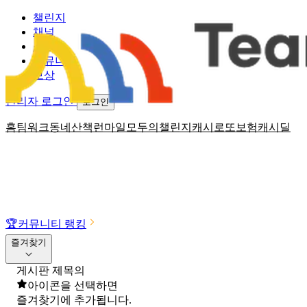
챌린지
채널
소식
커뮤니티
보상
관리자 로그인
로그인
홈
팀워크
동네산책
런마일
모두의챌린지
캐시로또
보험
캐시딜
🏆
커뮤니티 랭킹
즐겨찾기
게시판 제목의
아이콘을 선택하면
즐겨찾기에 추가됩니다.