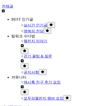
전체글
BEST 인기글
실시간 인기글
명예의 전당
팀워크 수다방
챌린지 이야기
걷기 꿀팁 & 질문
공지사항
커뮤니티
캐시톡 친구 추가 모집
모두의챌린지 멤버 모집