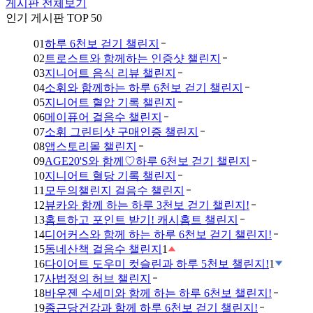
게시판 전체보기
인기 게시판 TOP 50
01
하루 6천보 걷기 챌린지
02
트로스트와 함께하는 인증샷 챌린지
03
지니어트 음식 리뷰 챌린지
04
소휘와 함께하는 하루 6천보 걷기 챌린지
05
지니어트 혈압 기록 챌린지
06
메이퓨어 걸음수 챌린지
07
소휘 그린티샷 구매인증 챌린지
08
앱스토리몰 챌린지
09
AGE20'S와 함께♡하루 6천보 걷기 챌린지
10
지니어트 혈당 기록 챌린지
11
모두의챌린지 걸음수 챌린지
12
뷰카와 함께 하는 하루 3천보 걷기 챌린지!
13
홈트하고 포인트 받기! 캐시홈트 챌린지
14
디어커스와 함께 하는 하루 6천보 걷기 챌린지!
15
동네산책 걸음수 챌린지
1
16
다이어트 도우미 컷슬린과 하루 5천보 챌린지!
1
17
사법정의 허브 챌린지
18
바우젠 수세미와 함께 하는 하루 6천보 챌린지!
19
종근당건강과 함께 하루 6천보 걷기 챌린지!