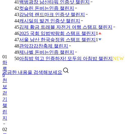
41
백범광장 남산타워 인증샷 챌린지
42
컷슬린 돈버는인증 챌린지
43
강남역 랜드마크 인증샷 챌린지
44
캐시딜의 발견 인증샷 챌린지
45
김제 황금 트래블 자전거 여행 스탬프 챌린지
46
2025 국회 입법박람회 스탬프 챌린지
1
47
서울 남산 한국숲정원 스탬프 챌린지
1
48
관악강감찬축제 챌린지
49
제나벨 돈버는인증 챌린지
01
50
아침밥 먹고 인증하자! 모두의 아침밥 챌린지
NEW
하
루
궁금한 내용을 검색해보세요
6
천
보
걷
기
챌
린
지
02