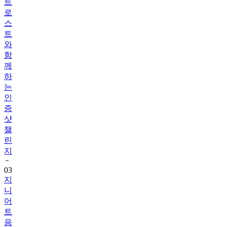
트
로
스
트
와
함
께
하
는
인
증
샷
챌
린
지
03
지
니
어
트
음