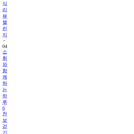
식
리
뷰
챌
린
지
04
소
휘
와
함
께
하
는
하
루
6
천
보
걷
기