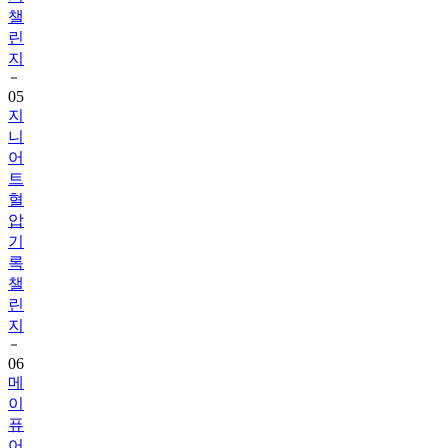
챌
린
지
05
지
니
어
트
혈
압
기
록
챌
린
지
06
메
이
퓨
어