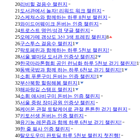
20
리비힐 걸음수 챌린지
21
도서관에서 놀자! 리워드 워크 챌린지
22
스케쳐스와 함께하는 하루 8천보 챌린지
23
와이드어웨이크 돈버는 인증 챌린지
24
트로스트 명언/성경 댓글 챌린지
25
오메가메 갱상도 3산 3색 트레킹 챌린지
8
26
구스투스 걸음수 챌린지
1
27
락토페린과 함께하는 하루 5천보 챌린지!
28
서울 별마당 도서관 인증샷 챌린지
2
29
한국마라톤협회 공인 런닝화 하루 5천보 걷기 챌린지!
1
30
동백국밥과 함께 하는 하루 6천보 걷기 챌린지!
1
31
소휘 푸룬구미 돈버는 인증 챌린지!
1
32
부산북항 힐링해봄 챌린지
1
33
해파랑길 스탬프 챌린지
1
34
소휘 애사비구미 돈버는 인증 챌린지
35
서울 중랑 장미공원 인증샷 챌린지
36
케어온 관절 토탈케어로 관절 튼튼한 걷기 챌린지
37
키토선생 돈버는 인증 챌린지
38
유기농 레몬즙과 함께 하루 6천보 걷기 챌린지!
39
한 줄 필사 인증 챌린지
40
탈모도우미 판토딜 하루 5천보 챌린지 첫진행!