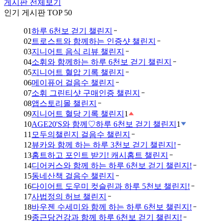
게시판 전체보기
인기 게시판 TOP 50
01
하루 6천보 걷기 챌린지
02
트로스트와 함께하는 인증샷 챌린지
03
지니어트 음식 리뷰 챌린지
04
소휘와 함께하는 하루 6천보 걷기 챌린지
05
지니어트 혈압 기록 챌린지
06
메이퓨어 걸음수 챌린지
07
소휘 그린티샷 구매인증 챌린지
08
앱스토리몰 챌린지
09
지니어트 혈당 기록 챌린지
1
10
AGE20'S와 함께♡하루 6천보 걷기 챌린지
1
11
모두의챌린지 걸음수 챌린지
12
뷰카와 함께 하는 하루 3천보 걷기 챌린지!
13
홈트하고 포인트 받기! 캐시홈트 챌린지
14
디어커스와 함께 하는 하루 6천보 걷기 챌린지!
15
동네산책 걸음수 챌린지
16
다이어트 도우미 컷슬린과 하루 5천보 챌린지!
17
사법정의 허브 챌린지
18
바우젠 수세미와 함께 하는 하루 6천보 챌린지!
19
종근당건강과 함께 하루 6천보 걷기 챌린지!