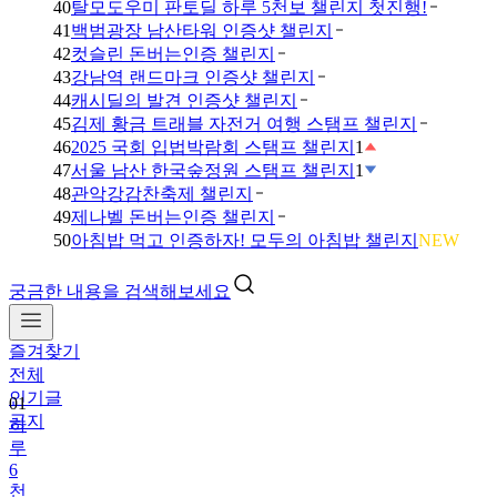
40
탈모도우미 판토딜 하루 5천보 챌린지 첫진행!
41
백범광장 남산타워 인증샷 챌린지
42
컷슬린 돈버는인증 챌린지
43
강남역 랜드마크 인증샷 챌린지
44
캐시딜의 발견 인증샷 챌린지
45
김제 황금 트래블 자전거 여행 스탬프 챌린지
46
2025 국회 입법박람회 스탬프 챌린지
1
47
서울 남산 한국숲정원 스탬프 챌린지
1
48
관악강감찬축제 챌린지
49
제나벨 돈버는인증 챌린지
50
아침밥 먹고 인증하자! 모두의 아침밥 챌린지
NEW
궁금한 내용을 검색해보세요
즐겨찾기
01
전체
하
인기글
루
공지
6
천
보