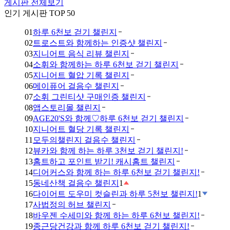
게시판 전체보기
인기 게시판 TOP 50
01
하루 6천보 걷기 챌린지
02
트로스트와 함께하는 인증샷 챌린지
03
지니어트 음식 리뷰 챌린지
04
소휘와 함께하는 하루 6천보 걷기 챌린지
05
지니어트 혈압 기록 챌린지
06
메이퓨어 걸음수 챌린지
07
소휘 그린티샷 구매인증 챌린지
08
앱스토리몰 챌린지
09
AGE20'S와 함께♡하루 6천보 걷기 챌린지
10
지니어트 혈당 기록 챌린지
11
모두의챌린지 걸음수 챌린지
12
뷰카와 함께 하는 하루 3천보 걷기 챌린지!
13
홈트하고 포인트 받기! 캐시홈트 챌린지
14
디어커스와 함께 하는 하루 6천보 걷기 챌린지!
15
동네산책 걸음수 챌린지
1
16
다이어트 도우미 컷슬린과 하루 5천보 챌린지!
1
17
사법정의 허브 챌린지
18
바우젠 수세미와 함께 하는 하루 6천보 챌린지!
19
종근당건강과 함께 하루 6천보 걷기 챌린지!