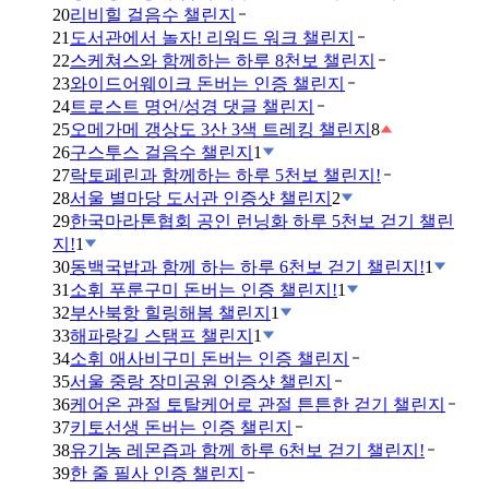
20
리비힐 걸음수 챌린지
21
도서관에서 놀자! 리워드 워크 챌린지
22
스케쳐스와 함께하는 하루 8천보 챌린지
23
와이드어웨이크 돈버는 인증 챌린지
24
트로스트 명언/성경 댓글 챌린지
25
오메가메 갱상도 3산 3색 트레킹 챌린지
8
26
구스투스 걸음수 챌린지
1
27
락토페린과 함께하는 하루 5천보 챌린지!
28
서울 별마당 도서관 인증샷 챌린지
2
29
한국마라톤협회 공인 런닝화 하루 5천보 걷기 챌린
지!
1
30
동백국밥과 함께 하는 하루 6천보 걷기 챌린지!
1
31
소휘 푸룬구미 돈버는 인증 챌린지!
1
32
부산북항 힐링해봄 챌린지
1
33
해파랑길 스탬프 챌린지
1
34
소휘 애사비구미 돈버는 인증 챌린지
35
서울 중랑 장미공원 인증샷 챌린지
36
케어온 관절 토탈케어로 관절 튼튼한 걷기 챌린지
37
키토선생 돈버는 인증 챌린지
38
유기농 레몬즙과 함께 하루 6천보 걷기 챌린지!
39
한 줄 필사 인증 챌린지