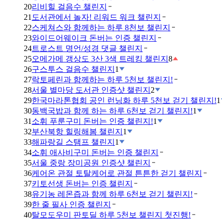
20
리비힐 걸음수 챌린지
21
도서관에서 놀자! 리워드 워크 챌린지
22
스케쳐스와 함께하는 하루 8천보 챌린지
23
와이드어웨이크 돈버는 인증 챌린지
24
트로스트 명언/성경 댓글 챌린지
25
오메가메 갱상도 3산 3색 트레킹 챌린지
8
26
구스투스 걸음수 챌린지
1
27
락토페린과 함께하는 하루 5천보 챌린지!
28
서울 별마당 도서관 인증샷 챌린지
2
29
한국마라톤협회 공인 런닝화 하루 5천보 걷기 챌린지!
1
30
동백국밥과 함께 하는 하루 6천보 걷기 챌린지!
1
31
소휘 푸룬구미 돈버는 인증 챌린지!
1
32
부산북항 힐링해봄 챌린지
1
33
해파랑길 스탬프 챌린지
1
34
소휘 애사비구미 돈버는 인증 챌린지
35
서울 중랑 장미공원 인증샷 챌린지
36
케어온 관절 토탈케어로 관절 튼튼한 걷기 챌린지
37
키토선생 돈버는 인증 챌린지
38
유기농 레몬즙과 함께 하루 6천보 걷기 챌린지!
39
한 줄 필사 인증 챌린지
40
탈모도우미 판토딜 하루 5천보 챌린지 첫진행!