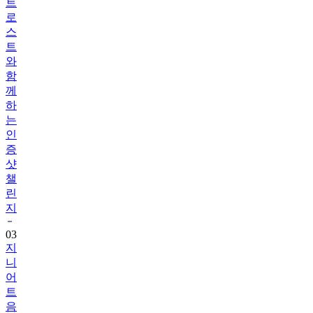
트
로
스
트
와
함
께
하
는
인
증
샷
챌
린
지
03
지
니
어
트
음