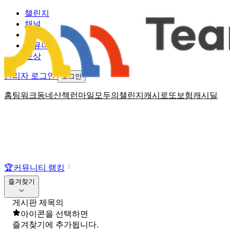
챌린지
채널
소식
커뮤니티
보상
관리자 로그인
로그인
홈
팀워크
동네산책
런마일
모두의챌린지
캐시로또
보험
캐시딜
🏆
커뮤니티 랭킹
즐겨찾기
게시판 제목의
아이콘을 선택하면
즐겨찾기에 추가됩니다.