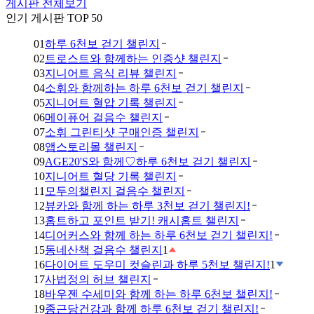
게시판 전체보기
인기 게시판 TOP 50
01
하루 6천보 걷기 챌린지
02
트로스트와 함께하는 인증샷 챌린지
03
지니어트 음식 리뷰 챌린지
04
소휘와 함께하는 하루 6천보 걷기 챌린지
05
지니어트 혈압 기록 챌린지
06
메이퓨어 걸음수 챌린지
07
소휘 그린티샷 구매인증 챌린지
08
앱스토리몰 챌린지
09
AGE20'S와 함께♡하루 6천보 걷기 챌린지
10
지니어트 혈당 기록 챌린지
11
모두의챌린지 걸음수 챌린지
12
뷰카와 함께 하는 하루 3천보 걷기 챌린지!
13
홈트하고 포인트 받기! 캐시홈트 챌린지
14
디어커스와 함께 하는 하루 6천보 걷기 챌린지!
15
동네산책 걸음수 챌린지
1
16
다이어트 도우미 컷슬린과 하루 5천보 챌린지!
1
17
사법정의 허브 챌린지
18
바우젠 수세미와 함께 하는 하루 6천보 챌린지!
19
종근당건강과 함께 하루 6천보 걷기 챌린지!