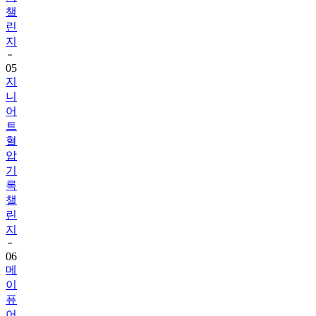
챌
린
지
05
지
니
어
트
혈
압
기
록
챌
린
지
06
메
이
퓨
어