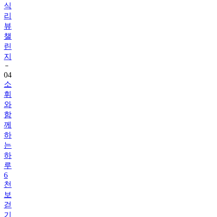
식
리
뷰
챌
린
지
04
소
휘
와
함
께
하
는
하
루
6
천
보
걷
기