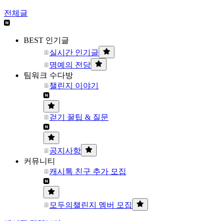
전체글
BEST 인기글
실시간 인기글
명예의 전당
팀워크 수다방
챌린지 이야기
걷기 꿀팁 & 질문
공지사항
커뮤니티
캐시톡 친구 추가 모집
모두의챌린지 멤버 모집