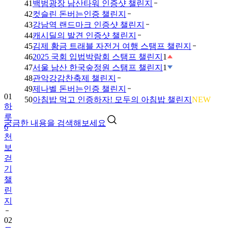
41
백범광장 남산타워 인증샷 챌린지
42
컷슬린 돈버는인증 챌린지
43
강남역 랜드마크 인증샷 챌린지
44
캐시딜의 발견 인증샷 챌린지
45
김제 황금 트래블 자전거 여행 스탬프 챌린지
46
2025 국회 입법박람회 스탬프 챌린지
1
47
서울 남산 한국숲정원 스탬프 챌린지
1
48
관악강감찬축제 챌린지
49
제나벨 돈버는인증 챌린지
01
50
아침밥 먹고 인증하자! 모두의 아침밥 챌린지
NEW
하
루
궁금한 내용을 검색해보세요
6
천
보
걷
기
챌
린
지
02