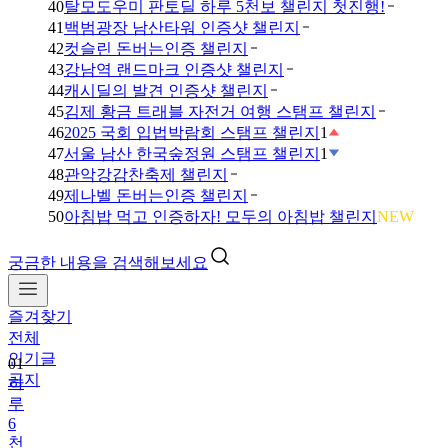
40
탈모도우미 판토딜 하루 5천보 챌린지 첫진행!
41
백범광장 남산타워 인증샷 챌린지
42
컷슬린 돈버는인증 챌린지
43
강남역 랜드마크 인증샷 챌린지
44
캐시딜의 발견 인증샷 챌린지
45
김제 황금 트래블 자전거 여행 스탬프 챌린지
46
2025 국회 입법박람회 스탬프 챌린지
1
47
서울 남산 한국숲정원 스탬프 챌린지
1
48
관악강감찬축제 챌린지
49
제나벨 돈버는인증 챌린지
50
아침밥 먹고 인증하자! 모두의 아침밥 챌린지
NEW
궁금한 내용을 검색해보세요
즐겨찾기
01
전체
하
인기글
루
공지
6
천
보