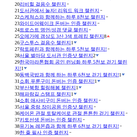
20
리비힐 걸음수 챌린지
21
도서관에서 놀자! 리워드 워크 챌린지
22
스케쳐스와 함께하는 하루 8천보 챌린지
23
와이드어웨이크 돈버는 인증 챌린지
24
트로스트 명언/성경 댓글 챌린지
25
오메가메 갱상도 3산 3색 트레킹 챌린지
8
26
구스투스 걸음수 챌린지
1
27
락토페린과 함께하는 하루 5천보 챌린지!
28
서울 별마당 도서관 인증샷 챌린지
2
29
한국마라톤협회 공인 런닝화 하루 5천보 걷기 챌린
지!
1
30
동백국밥과 함께 하는 하루 6천보 걷기 챌린지!
1
31
소휘 푸룬구미 돈버는 인증 챌린지!
1
32
부산북항 힐링해봄 챌린지
1
33
해파랑길 스탬프 챌린지
1
34
소휘 애사비구미 돈버는 인증 챌린지
35
서울 중랑 장미공원 인증샷 챌린지
36
케어온 관절 토탈케어로 관절 튼튼한 걷기 챌린지
37
키토선생 돈버는 인증 챌린지
38
유기농 레몬즙과 함께 하루 6천보 걷기 챌린지!
39
한 줄 필사 인증 챌린지