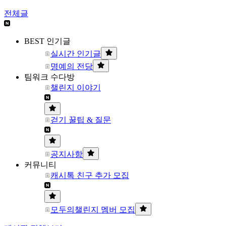
전체글
BEST 인기글
실시간 인기글
명예의 전당
팀워크 수다방
챌린지 이야기
걷기 꿀팁 & 질문
공지사항
커뮤니티
캐시톡 친구 추가 모집
모두의챌린지 멤버 모집