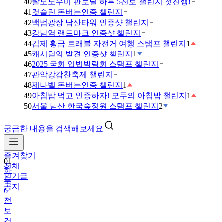
40
탈모도우미 판토딜 하루 5천보 챌린지 첫진행!
41
컷슬린 돈버는인증 챌린지
42
백범광장 남산타워 인증샷 챌린지
43
강남역 랜드마크 인증샷 챌린지
44
김제 황금 트래블 자전거 여행 스탬프 챌린지
1
45
캐시딜의 발견 인증샷 챌린지
1
46
2025 국회 입법박람회 스탬프 챌린지
47
관악강감찬축제 챌린지
48
제나벨 돈버는인증 챌린지
1
49
아침밥 먹고 인증하자! 모두의 아침밥 챌린지
1
50
서울 남산 한국숲정원 스탬프 챌린지
2
궁금한 내용을 검색해보세요
즐겨찾기
01
전체
하
인기글
루
공지
6
천
보
걷