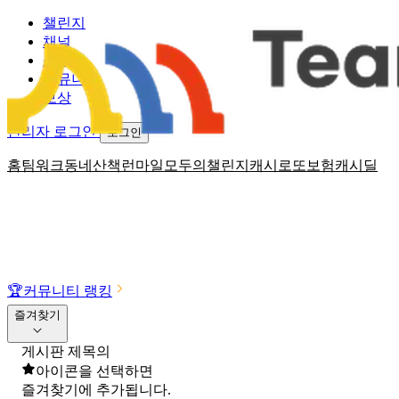
챌린지
채널
소식
커뮤니티
보상
관리자 로그인
로그인
홈
팀워크
동네산책
런마일
모두의챌린지
캐시로또
보험
캐시딜
🏆
커뮤니티 랭킹
즐겨찾기
게시판 제목의
아이콘을 선택하면
즐겨찾기에 추가됩니다.