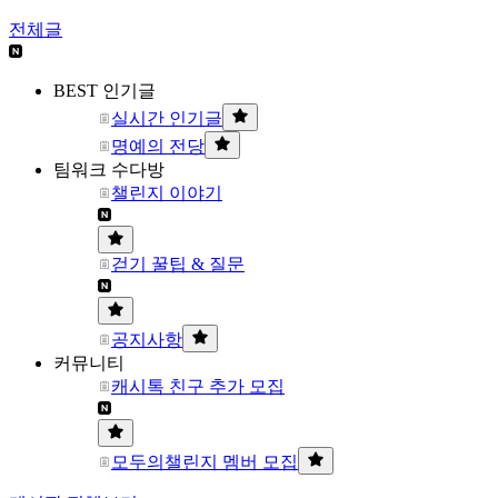
전체글
BEST 인기글
실시간 인기글
명예의 전당
팀워크 수다방
챌린지 이야기
걷기 꿀팁 & 질문
공지사항
커뮤니티
캐시톡 친구 추가 모집
모두의챌린지 멤버 모집