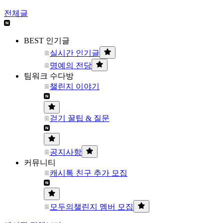
전체글
BEST 인기글
실시간 인기글
명예의 전당
팀워크 수다방
챌린지 이야기
걷기 꿀팁 & 질문
공지사항
커뮤니티
캐시톡 친구 추가 모집
모두의챌린지 멤버 모집