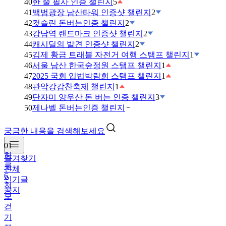
40
한 줄 필사 인증 챌린지
5
41
백범광장 남산타워 인증샷 챌린지
2
42
컷슬린 돈버는인증 챌린지
2
43
강남역 랜드마크 인증샷 챌린지
2
44
캐시딜의 발견 인증샷 챌린지
2
45
김제 황금 트래블 자전거 여행 스탬프 챌린지
1
46
서울 남산 한국숲정원 스탬프 챌린지
1
47
2025 국회 입법박람회 스탬프 챌린지
1
48
관악강감찬축제 챌린지
1
49
단자미 양우산 돈 버는 인증 챌린지
3
50
제나벨 돈버는인증 챌린지
궁금한 내용을 검색해보세요
01
하
즐겨찾기
루
전체
6
인기글
천
공지
보
걷
기