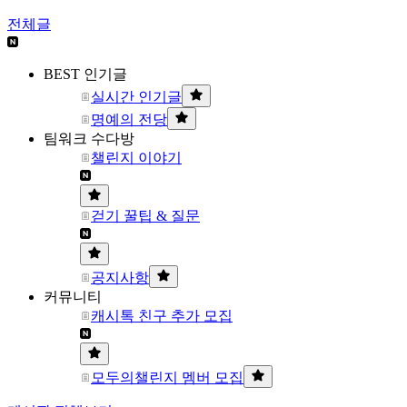
전체글
BEST 인기글
실시간 인기글
명예의 전당
팀워크 수다방
챌린지 이야기
걷기 꿀팁 & 질문
공지사항
커뮤니티
캐시톡 친구 추가 모집
모두의챌린지 멤버 모집