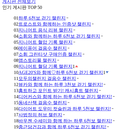
게시판 전체보기
인기 게시판 TOP 50
01
하루 6천보 걷기 챌린지
02
트로스트와 함께하는 인증샷 챌린지
03
지니어트 음식 리뷰 챌린지
04
소휘와 함께하는 하루 6천보 걷기 챌린지
05
지니어트 혈압 기록 챌린지
06
메이퓨어 걸음수 챌린지
07
소휘 그린티샷 구매인증 챌린지
08
앱스토리몰 챌린지
09
지니어트 혈당 기록 챌린지
1
10
AGE20'S와 함께♡하루 6천보 걷기 챌린지
1
11
모두의챌린지 걸음수 챌린지
12
뷰카와 함께 하는 하루 3천보 걷기 챌린지!
13
홈트하고 포인트 받기! 캐시홈트 챌린지
14
디어커스와 함께 하는 하루 6천보 걷기 챌린지!
15
동네산책 걸음수 챌린지
16
다이어트 도우미 컷슬린과 하루 5천보 챌린지!
17
사법정의 허브 챌린지
18
바우젠 수세미와 함께 하는 하루 6천보 챌린지!
19
종근당건강과 함께 하루 6천보 걷기 챌린지!