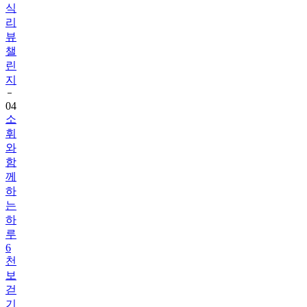
식
리
뷰
챌
린
지
04
소
휘
와
함
께
하
는
하
루
6
천
보
걷
기