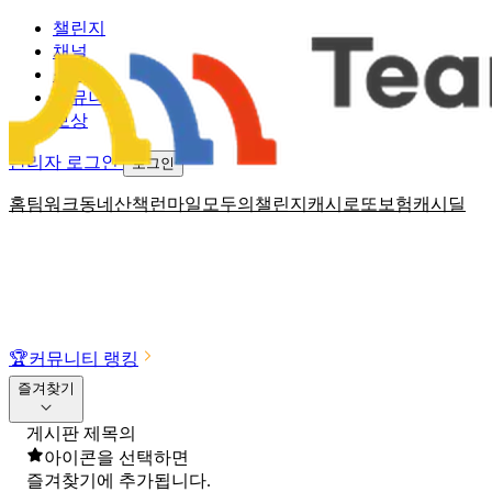
챌린지
채널
소식
커뮤니티
보상
관리자 로그인
로그인
홈
팀워크
동네산책
런마일
모두의챌린지
캐시로또
보험
캐시딜
🏆
커뮤니티 랭킹
즐겨찾기
게시판 제목의
아이콘을 선택하면
즐겨찾기에 추가됩니다.