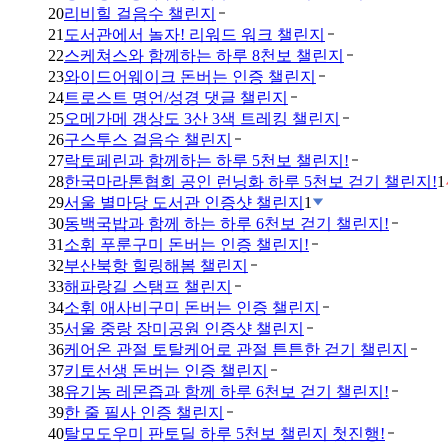
20
리비힐 걸음수 챌린지
21
도서관에서 놀자! 리워드 워크 챌린지
22
스케쳐스와 함께하는 하루 8천보 챌린지
23
와이드어웨이크 돈버는 인증 챌린지
24
트로스트 명언/성경 댓글 챌린지
25
오메가메 갱상도 3산 3색 트레킹 챌린지
26
구스투스 걸음수 챌린지
27
락토페린과 함께하는 하루 5천보 챌린지!
28
한국마라톤협회 공인 런닝화 하루 5천보 걷기 챌린지!
1
29
서울 별마당 도서관 인증샷 챌린지
1
30
동백국밥과 함께 하는 하루 6천보 걷기 챌린지!
31
소휘 푸룬구미 돈버는 인증 챌린지!
32
부산북항 힐링해봄 챌린지
33
해파랑길 스탬프 챌린지
34
소휘 애사비구미 돈버는 인증 챌린지
35
서울 중랑 장미공원 인증샷 챌린지
36
케어온 관절 토탈케어로 관절 튼튼한 걷기 챌린지
37
키토선생 돈버는 인증 챌린지
38
유기농 레몬즙과 함께 하루 6천보 걷기 챌린지!
39
한 줄 필사 인증 챌린지
40
탈모도우미 판토딜 하루 5천보 챌린지 첫진행!