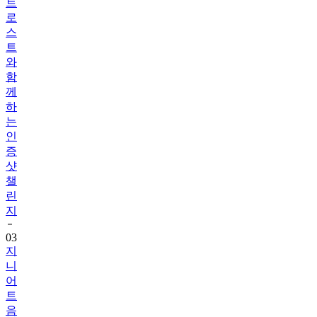
트
로
스
트
와
함
께
하
는
인
증
샷
챌
린
지
03
지
니
어
트
음