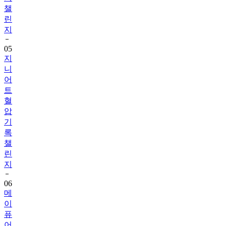
챌
린
지
05
지
니
어
트
혈
압
기
록
챌
린
지
06
메
이
퓨
어