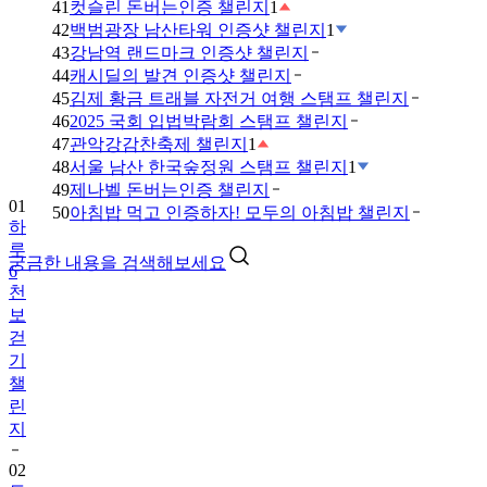
41
컷슬린 돈버는인증 챌린지
1
42
백범광장 남산타워 인증샷 챌린지
1
43
강남역 랜드마크 인증샷 챌린지
44
캐시딜의 발견 인증샷 챌린지
45
김제 황금 트래블 자전거 여행 스탬프 챌린지
46
2025 국회 입법박람회 스탬프 챌린지
47
관악강감찬축제 챌린지
1
48
서울 남산 한국숲정원 스탬프 챌린지
1
49
제나벨 돈버는인증 챌린지
01
50
아침밥 먹고 인증하자! 모두의 아침밥 챌린지
하
루
궁금한 내용을 검색해보세요
6
천
보
걷
기
챌
린
지
02