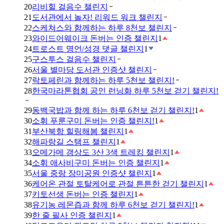
20
리비힐 걸음수 챌린지
21
도서관에서 놀자! 리워드 워크 챌린지
22
스케쳐스와 함께하는 하루 8천보 챌린지
23
와이드어웨이크 돈버는 인증 챌린지
1
24
트로스트 명언/성경 댓글 챌린지
1
25
구스투스 걸음수 챌린지
26
서울 별마당 도서관 인증샷 챌린지
27
락토페린과 함께하는 하루 5천보 챌린지!
28
한국마라톤협회 공인 런닝화 하루 5천보 걷기 챌린지!
29
동백국밥과 함께 하는 하루 6천보 걷기 챌린지!
1
30
소휘 푸룬구미 돈버는 인증 챌린지!
1
31
부산북항 힐링해봄 챌린지
1
32
해파랑길 스탬프 챌린지
1
33
오메가메 갱상도 3산 3색 트레킹 챌린지
1
34
소휘 애사비구미 돈버는 인증 챌린지
1
35
서울 중랑 장미공원 인증샷 챌린지
1
36
케어온 관절 토탈케어로 관절 튼튼한 걷기 챌린지
1
37
키토선생 돈버는 인증 챌린지
1
38
유기농 레몬즙과 함께 하루 6천보 걷기 챌린지!
1
39
한 줄 필사 인증 챌린지
1