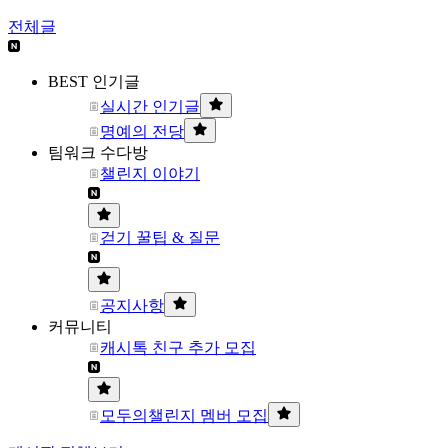
전체글
BEST 인기글
실시간 인기글
명예의 전당
팀워크 수다방
챌린지 이야기
걷기 꿀팁 & 질문
공지사항
커뮤니티
캐시톡 친구 추가 모집
모두의챌린지 멤버 모집