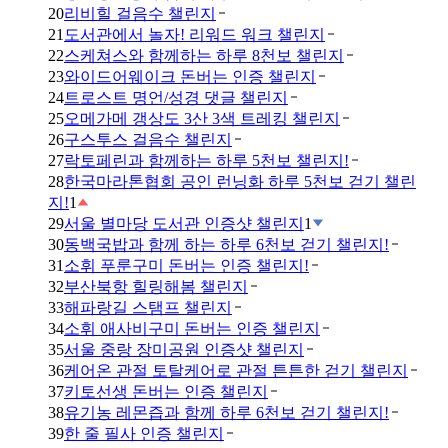
20
리비힐 걸음수 챌린지
21
도서관에서 놀자! 리워드 워크 챌린지
22
스케쳐스와 함께하는 하루 8천보 챌린지
23
와이드어웨이크 돈버는 인증 챌린지
24
트로스트 명언/성경 댓글 챌린지
25
오메가메 갱상도 3산 3색 트레킹 챌린지
26
구스투스 걸음수 챌린지
27
락토페린과 함께하는 하루 5천보 챌린지!
28
한국마라톤협회 공인 런닝화 하루 5천보 걷기 챌린
지!
1
29
서울 별마당 도서관 인증샷 챌린지
1
30
동백국밥과 함께 하는 하루 6천보 걷기 챌린지!
31
소휘 푸룬구미 돈버는 인증 챌린지!
32
부산북항 힐링해봄 챌린지
33
해파랑길 스탬프 챌린지
34
소휘 애사비구미 돈버는 인증 챌린지
35
서울 중랑 장미공원 인증샷 챌린지
36
케어온 관절 토탈케어로 관절 튼튼한 걷기 챌린지
37
키토선생 돈버는 인증 챌린지
38
유기농 레몬즙과 함께 하루 6천보 걷기 챌린지!
39
한 줄 필사 인증 챌린지