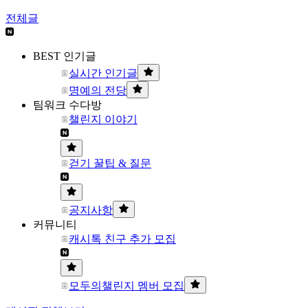
전체글
BEST 인기글
실시간 인기글
명예의 전당
팀워크 수다방
챌린지 이야기
걷기 꿀팁 & 질문
공지사항
커뮤니티
캐시톡 친구 추가 모집
모두의챌린지 멤버 모집