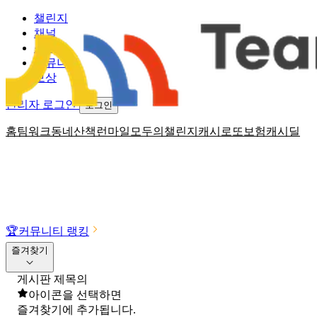
챌린지
채널
소식
커뮤니티
보상
관리자 로그인
로그인
홈
팀워크
동네산책
런마일
모두의챌린지
캐시로또
보험
캐시딜
🏆
커뮤니티 랭킹
즐겨찾기
게시판 제목의
아이콘을 선택하면
즐겨찾기에 추가됩니다.