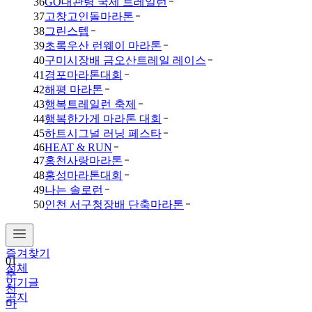
36
GO대관령 국제 트레일런
37
고창고인돌마라톤
38
그린스텝
39
초록우산 런웨이 마라톤
40
구미시장배 금오산트레일 레이스
41
경포마라톤대회
42
해평 마라톤
43
행복트레일런 축제
44
행복한가게 마라톤 대회
45
하트시그널 러닝 페스타
46
HEAT & RUN
47
홍천사랑마라톤
48
홍성마라톤대회
49
나는 솔로런
50
인천 서구청장배 단축마라톤
즐겨찾기
01
전체
춘
인기글
천
공지
마