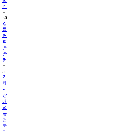
상
런
30
강
릉
커
피
빵
빵
런
31
거
제
시
장
배
섬
꽃
전
국