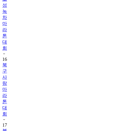
성
녹
차
마
라
톤
대
회
16
북
구
사
랑
마
라
톤
대
회
17
불