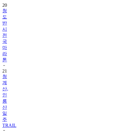
20
청
도
반
시
전
국
마
라
톤
21
청
계
산,
인
릉
산
일
주
TRAIL