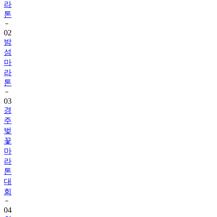
라
톤
02
밤
섬
마
라
톤
03
경
주
벚
꽃
마
라
톤
대
회
04