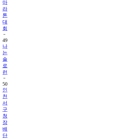
마
라
톤
대
회
49
나
는
솔
로
런
50
인
천
서
구
청
장
배
단