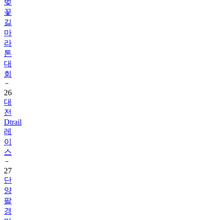
벚
꽃
길
마
라
톤
대
회
26
대
전
Dtrail
레
이
스
27
단
양
팔
경