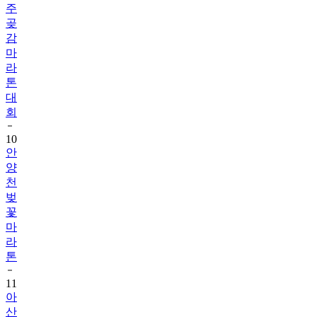
주
곶
감
마
라
톤
대
회
10
안
양
천
벚
꽃
마
라
톤
11
아
산