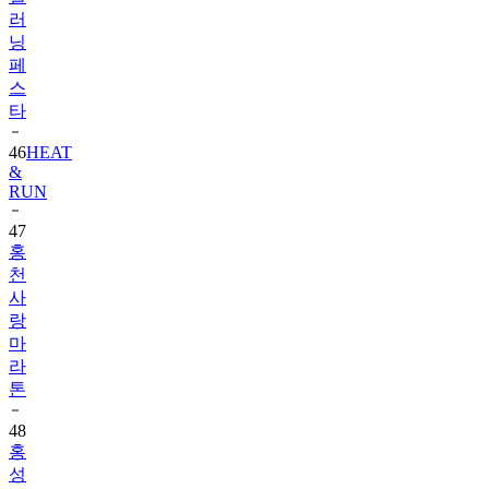
러
닝
페
스
타
46
HEAT
&
RUN
47
홍
천
사
랑
마
라
톤
48
홍
성