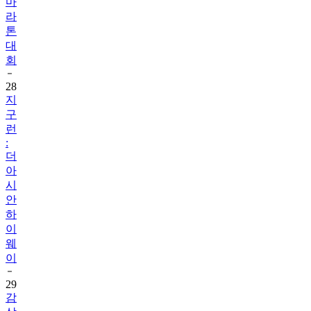
마
라
톤
대
회
28
지
구
런
:
더
아
시
안
하
이
웨
이
29
감