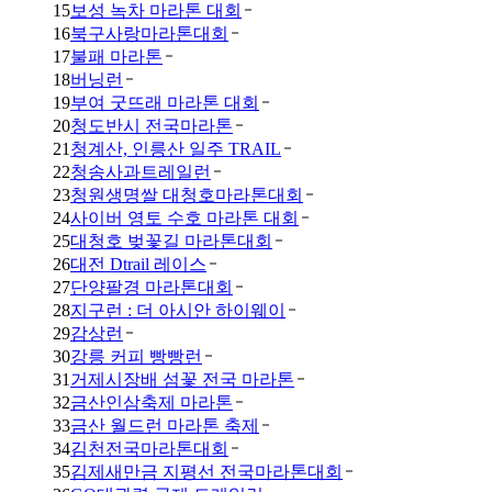
15
보성 녹차 마라톤 대회
16
북구사랑마라톤대회
17
불패 마라톤
18
버닝런
19
부여 굿뜨래 마라톤 대회
20
청도반시 전국마라톤
21
청계산, 인릉산 일주 TRAIL
22
청송사과트레일런
23
청원생명쌀 대청호마라톤대회
24
사이버 영토 수호 마라톤 대회
25
대청호 벚꽃길 마라톤대회
26
대전 Dtrail 레이스
27
단양팔경 마라톤대회
28
지구런 : 더 아시안 하이웨이
29
감상런
30
강릉 커피 빵빵런
31
거제시장배 섬꽃 전국 마라톤
32
금산인삼축제 마라톤
33
금산 월드런 마라톤 축제
34
김천전국마라톤대회
35
김제새만금 지평선 전국마라톤대회