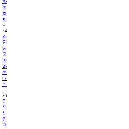
라
톤
축
제
34
김
천
전
국
마
라
톤
대
회
35
김
제
새
만
금