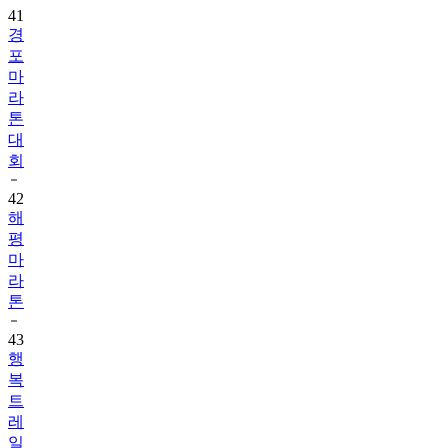
41
경
포
마
라
톤
대
회
42
해
평
마
라
톤
43
행
복
트
레
일