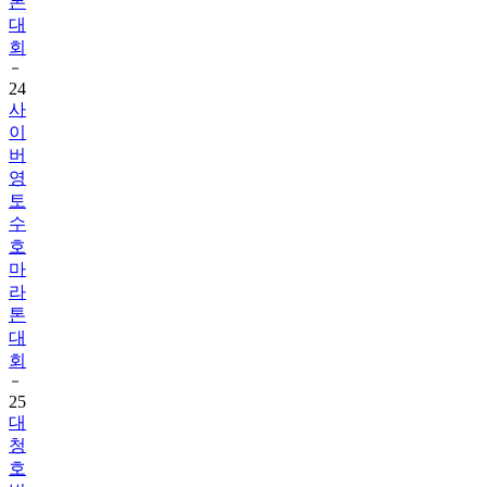
톤
대
회
24
사
이
버
영
토
수
호
마
라
톤
대
회
25
대
청
호