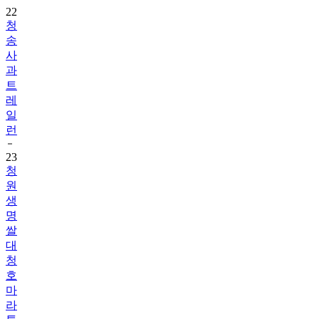
22
청
송
사
과
트
레
일
런
23
청
원
생
명
쌀
대
청
호
마
라