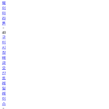
웨
이
마
라
톤
40
구
미
시
장
배
금
오
산
트
레
일
레
이
스