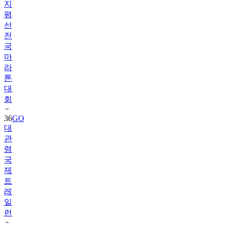
지
평
선
전
국
마
라
톤
대
회
36
GO
대
관
령
국
제
트
레
일
런