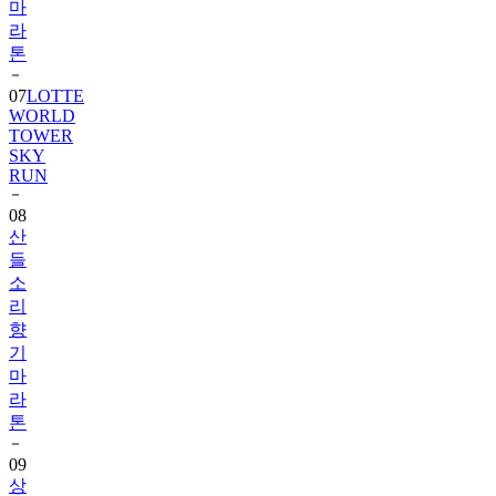
마
라
톤
07
LOTTE
WORLD
TOWER
SKY
RUN
08
산
들
소
리
향
기
마
라
톤
09
상