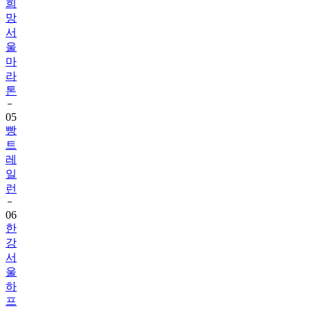
희
망
서
울
마
라
톤
05
빵
트
레
일
런
06
한
강
서
울
하
프