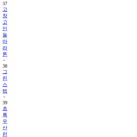
37
고
창
고
인
돌
마
라
톤
38
그
린
스
텝
39
초
록
우
산
런