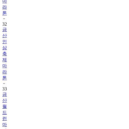
마
라
톤
32
금
산
인
삼
축
제
마
라
톤
33
금
산
월
드
런
마