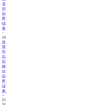
국
마
라
톤
대
회
14
보
령
머
드
임
해
마
라
톤
대
회
15
보