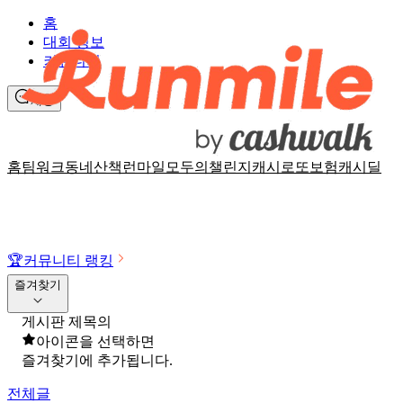
홈
대회 정보
커뮤니티
채팅
홈
팀워크
동네산책
런마일
모두의챌린지
캐시로또
보험
캐시딜
🏆
커뮤니티 랭킹
즐겨찾기
게시판 제목의
아이콘을 선택하면
즐겨찾기에 추가됩니다.
전체글