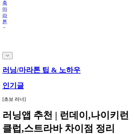
축
마
라
톤
러닝/마라톤 팁 & 노하우
인기글
[
초보 러너
]
러닝앱 추천 | 런데이,나이키런
클럽,스트라바 차이점 정리