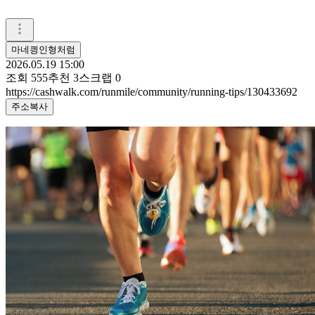
마네킝인형처럼
2026.05.19 15:00
조회
555
추천
3
스크랩
0
https://cashwalk.com/runmile/community/running-tips/130433692
주소복사