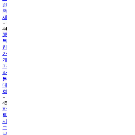
런
축
제
44
행
복
한
가
게
마
라
톤
대
회
45
하
트
시
그
널