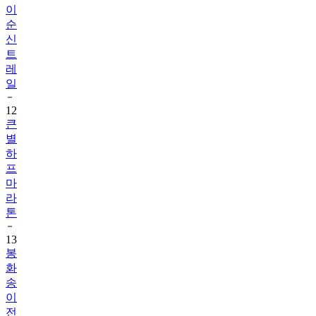
이
순
신
트
레
일
12
큰
별
하
프
마
라
톤
13
봉
화
송
이
전