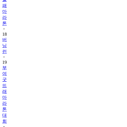
패
마
라
톤
18
버
닝
런
19
부
여
굿
뜨
래
마
라
톤
대
회