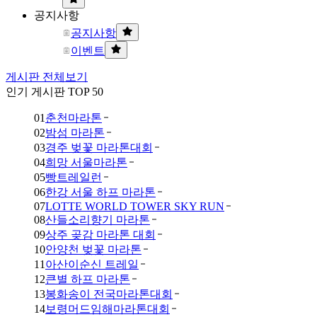
공지사항
공지사항
이벤트
게시판 전체보기
인기 게시판 TOP 50
01
춘천마라톤
02
밤섬 마라톤
03
경주 벚꽃 마라톤대회
04
희망 서울마라톤
05
빵트레일런
06
한강 서울 하프 마라톤
07
LOTTE WORLD TOWER SKY RUN
08
산들소리향기 마라톤
09
상주 곶감 마라톤 대회
10
안양천 벚꽃 마라톤
11
아산이순신 트레일
12
큰별 하프 마라톤
13
봉화송이 전국마라톤대회
14
보령머드임해마라톤대회