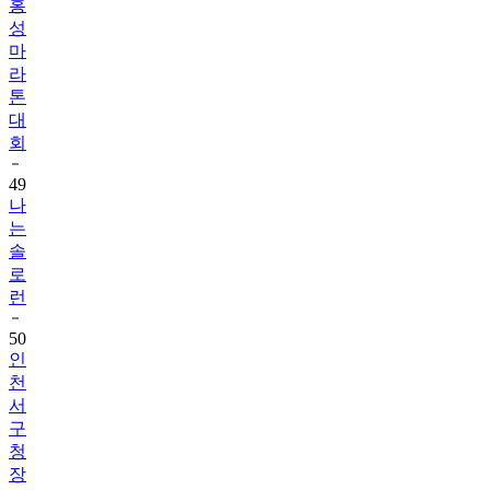
홍
성
마
라
톤
대
회
49
나
는
솔
로
런
50
인
천
서
구
청
장