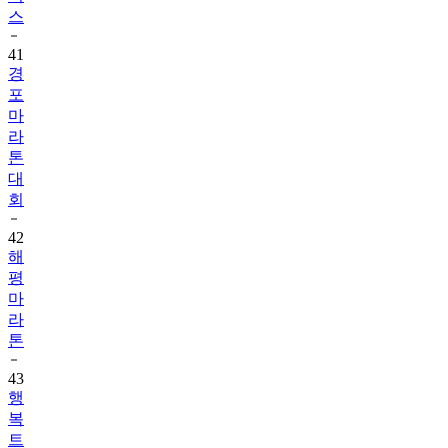
스
41
경
포
마
라
톤
대
회
42
해
평
마
라
톤
43
행
복
트