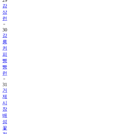
29
감
상
런
30
강
릉
커
피
빵
빵
런
31
거
제
시
장
배
섬
꽃