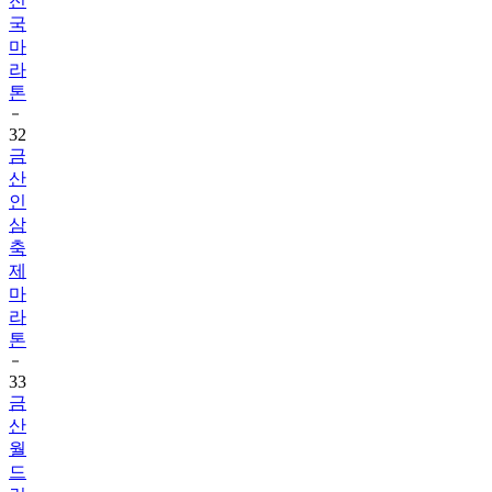
전
국
마
라
톤
32
금
산
인
삼
축
제
마
라
톤
33
금
산
월
드