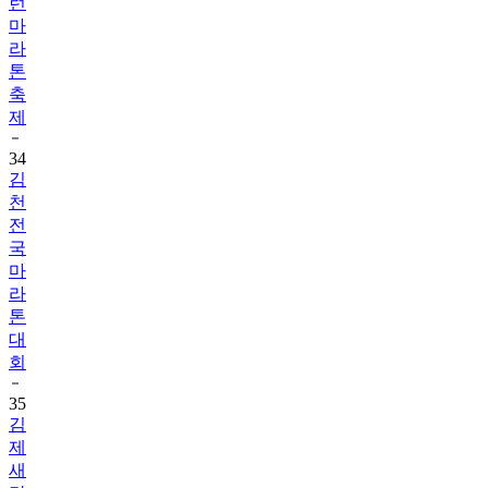
런
마
라
톤
축
제
34
김
천
전
국
마
라
톤
대
회
35
김
제
새