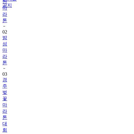
천
공지
마
라
톤
02
밤
섬
마
라
톤
03
경
주
벚
꽃
마
라
톤
대
회