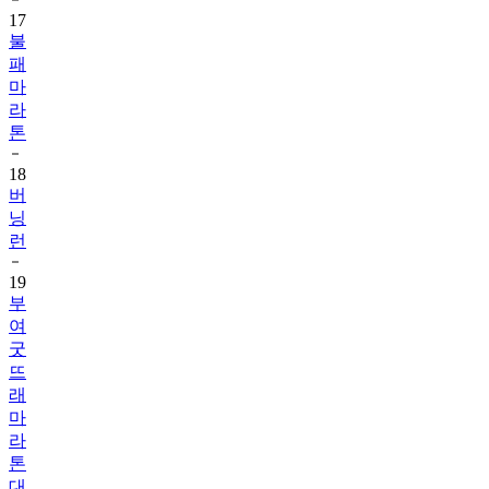
17
불
패
마
라
톤
18
버
닝
런
19
부
여
굿
뜨
래
마
라
톤
대