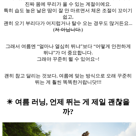
진짜 몸에 무리가 올 수 있는 계절이에요.
특히 습도 높은 날은 땀이 잘 안 마르면서 체온 조절이 꼬이기
쉽고,
괜히 오기 부리다가 어지럽거나 탈수 오는 경우도 많거든요...
(
저 아닙니다.
)
그래서 여름엔 “얼마나 열심히 뛰냐”보다 “어떻게 안전하게
뛰냐”가 더 중요합니다.
그래야 꾸준히 뛸 수 있어요~!
괜히 참고 달리는 것보다, 여름에 맞는 방식으로 오래 꾸준히
뛰는 게 훨씬 똑똑한거랍니닷!!!
☀ 여름 러닝, 언제 뛰는 게 제일 괜찮을
까?