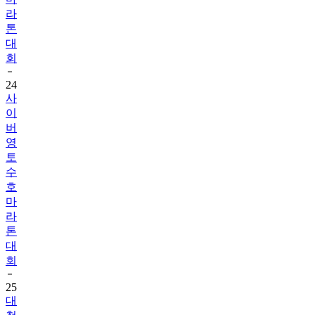
라
톤
대
회
24
사
이
버
영
토
수
호
마
라
톤
대
회
25
대