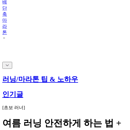
배
단
축
마
라
톤
러닝/마라톤 팁 & 노하우
인기글
[
초보 러너
]
여름 러닝 안전하게 하는 법 +