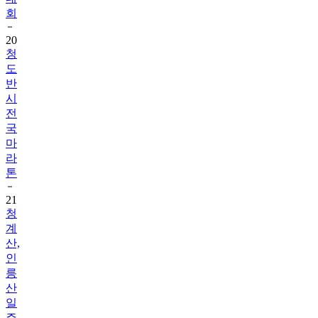
회
20
청
도
반
시
전
국
마
라
톤
21
청
계
산,
인
릉
산
일
주