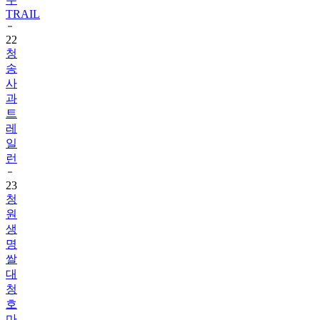
TRAIL
22
청
송
사
과
트
레
일
런
23
청
원
생
명
쌀
대
청
호
마