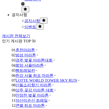
공지사항
공지사항
이벤트
게시판 전체보기
인기 게시판 TOP 50
01
춘천마라톤
02
밤섬 마라톤
03
경주 벚꽃 마라톤대회
04
희망 서울마라톤
05
빵트레일런
06
한강 서울 하프 마라톤
07
LOTTE WORLD TOWER SKY RUN
08
산들소리향기 마라톤
09
상주 곶감 마라톤 대회
10
안양천 벚꽃 마라톤
11
아산이순신 트레일
12
큰별 하프 마라톤