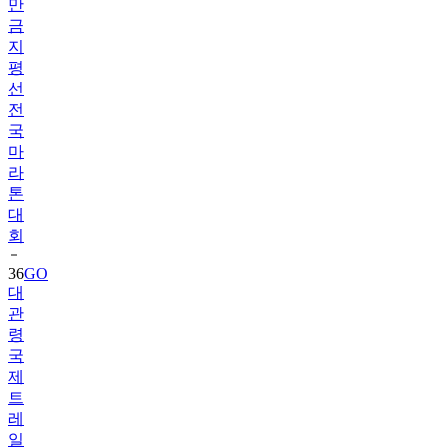
만
금
지
평
선
전
국
마
라
톤
대
회
36
GO
대
관
령
국
제
트
레
일