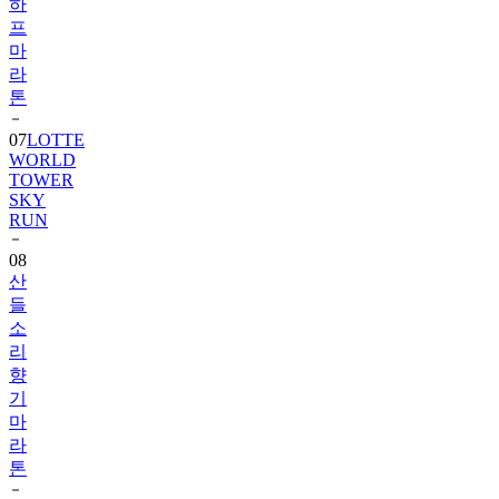
하
프
마
라
톤
07
LOTTE
WORLD
TOWER
SKY
RUN
08
산
들
소
리
향
기
마
라
톤