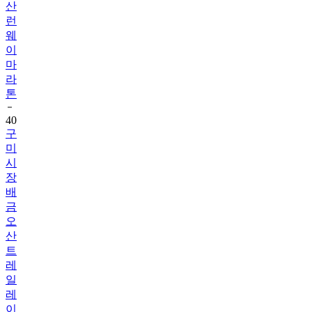
산
런
웨
이
마
라
톤
40
구
미
시
장
배
금
오
산
트
레
일
레
이