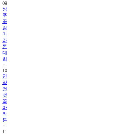
09
상
주
곶
감
마
라
톤
대
회
10
안
양
천
벚
꽃
마
라
톤
11