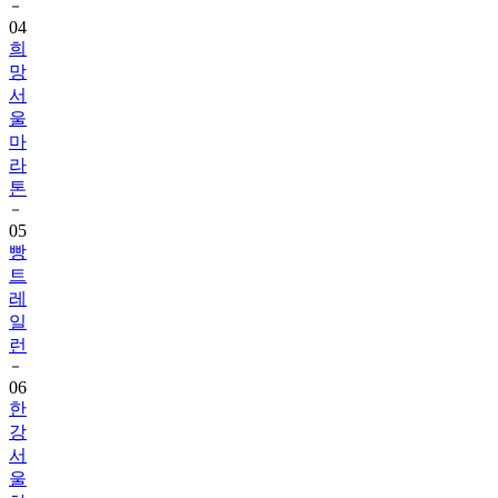
04
희
망
서
울
마
라
톤
05
빵
트
레
일
런
06
한
강
서
울