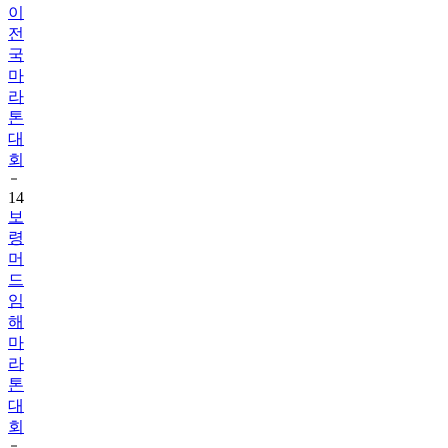
이
전
국
마
라
톤
대
회
14
보
령
머
드
임
해
마
라
톤
대
회