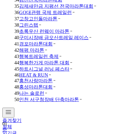
35
김제새만금 지평선 전국마라톤대회
36
GO대관령 국제 트레일런
37
고창고인돌마라톤
38
그린스텝
39
초록우산 런웨이 마라톤
40
구미시장배 금오산트레일 레이스
41
경포마라톤대회
42
해평 마라톤
43
행복트레일런 축제
44
행복한가게 마라톤 대회
45
하트시그널 러닝 페스타
46
HEAT & RUN
47
홍천사랑마라톤
48
홍성마라톤대회
49
나는 솔로런
50
인천 서구청장배 단축마라톤
즐겨찾기
01
전체
춘
인기글