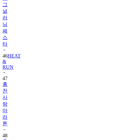
그
널
러
닝
페
스
타
46
HEAT
&
RUN
47
홍
천
사
랑
마
라
톤
48