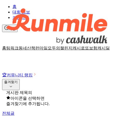
홈
대회 정보
커뮤니티
채팅
홈
팀워크
동네산책
런마일
모두의챌린지
캐시로또
보험
캐시딜
🏆
커뮤니티 랭킹
즐겨찾기
게시판 제목의
아이콘을 선택하면
즐겨찾기에 추가됩니다.
전체글