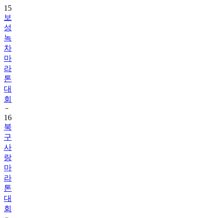
15
보
성
녹
차
마
라
톤
대
회
16
북
구
사
랑
마
라
톤
대
회