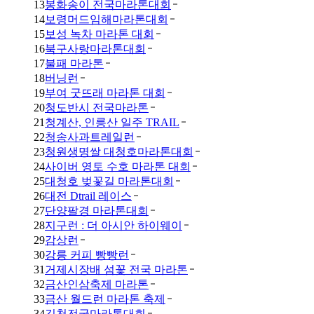
13
봉화송이 전국마라톤대회
14
보령머드임해마라톤대회
15
보성 녹차 마라톤 대회
16
북구사랑마라톤대회
17
불패 마라톤
18
버닝런
19
부여 굿뜨래 마라톤 대회
20
청도반시 전국마라톤
21
청계산, 인릉산 일주 TRAIL
22
청송사과트레일런
23
청원생명쌀 대청호마라톤대회
24
사이버 영토 수호 마라톤 대회
25
대청호 벚꽃길 마라톤대회
26
대전 Dtrail 레이스
27
단양팔경 마라톤대회
28
지구런 : 더 아시안 하이웨이
29
감상런
30
강릉 커피 빵빵런
31
거제시장배 섬꽃 전국 마라톤
32
금산인삼축제 마라톤
33
금산 월드런 마라톤 축제
34
김천전국마라톤대회