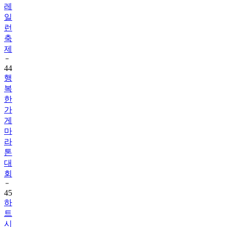
레
일
런
축
제
44
행
복
한
가
게
마
라
톤
대
회
45
하
트
시