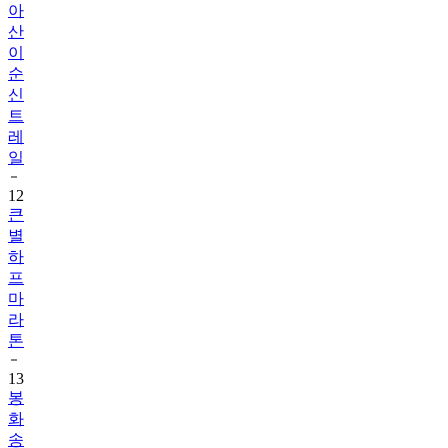
아
산
이
순
신
트
레
일
12
큰
별
하
프
마
라
톤
13
봉
화
송