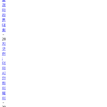
경
마
라
톤
대
회
28
지
구
런
:
더
아
시
안
하
이
웨
이