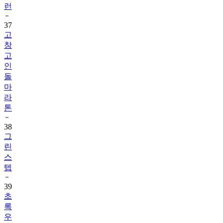
런
37
고
창
고
인
돌
마
라
톤
38
그
린
스
텝
39
초
록
우