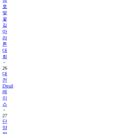
청
호
벚
꽃
길
마
라
톤
대
회
26
대
전
Dtrail
레
이
스
27
단
양
팔