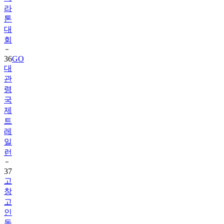
라
톤
대
회
36
GO
대
관
령
국
제
트
레
일
런
37
고
창
고
인
돌