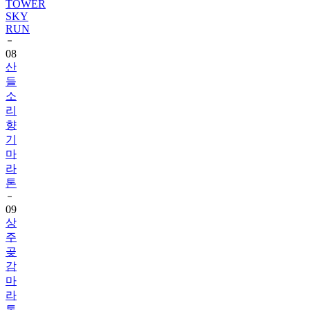
TOWER
SKY
RUN
08
산
들
소
리
향
기
마
라
톤
09
상
주
곶
감
마
라
톤