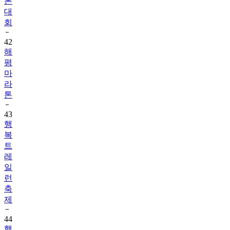
톤
대
회
42
해
평
마
라
톤
43
행
복
트
레
일
런
축
제
44
행