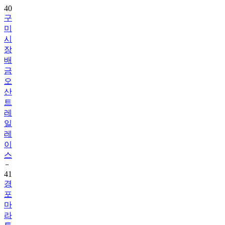
40
구
미
시
장
배
금
오
산
트
레
일
레
이
스
41
경
포
마
라