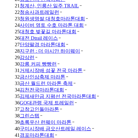
21
청계산, 인릉산 일주 TRAIL
22
청송사과트레일런
23
청원생명쌀 대청호마라톤대회
24
사이버 영토 수호 마라톤 대회
25
대청호 벚꽃길 마라톤대회
26
대전 Dtrail 레이스
27
단양팔경 마라톤대회
28
지구런 : 더 아시안 하이웨이
29
감상런
30
강릉 커피 빵빵런
31
거제시장배 섬꽃 전국 마라톤
32
금산인삼축제 마라톤
33
금산 월드런 마라톤 축제
34
김천전국마라톤대회
35
김제새만금 지평선 전국마라톤대회
36
GO대관령 국제 트레일런
37
고창고인돌마라톤
38
그린스텝
39
초록우산 런웨이 마라톤
40
구미시장배 금오산트레일 레이스
41
경포마라톤대회