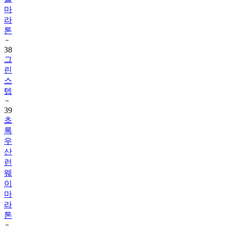
마
라
톤
38
그
린
스
텝
39
초
록
우
산
런
웨
이
마
라
톤