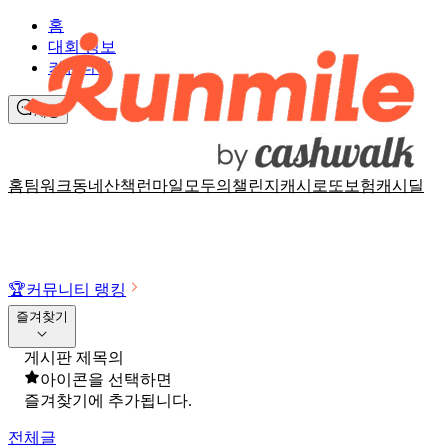
홈
대회 정보
커뮤니티
채팅
홈
팀워크
동네산책
런마일
모두의챌린지
캐시로또
보험
캐시딜
🏆
커뮤니티 랭킹
즐겨찾기
게시판 제목의
아이콘을 선택하면
즐겨찾기에 추가됩니다.
전체글