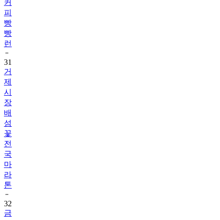
커
피
빵
빵
런
31
거
제
시
장
배
섬
꽃
전
국
마
라
톤
32
금