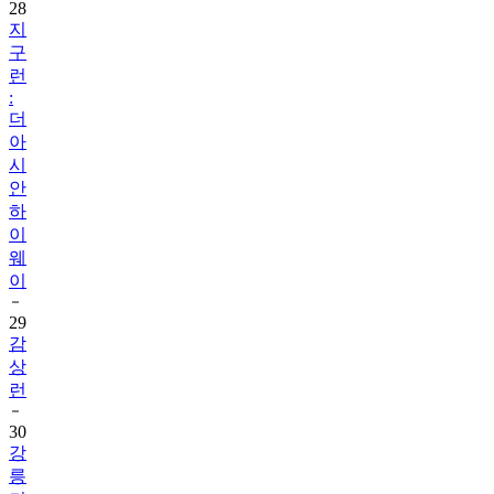
28
지
구
런
:
더
아
시
안
하
이
웨
이
29
감
상
런
30
강
릉