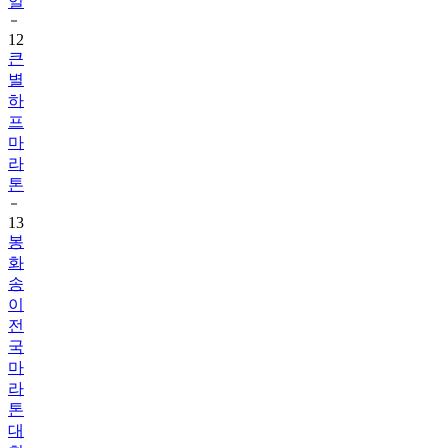
일
12
큰
별
하
프
마
라
톤
13
봉
화
송
이
전
국
마
라
톤
대