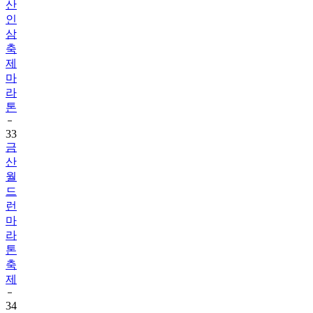
산
인
삼
축
제
마
라
톤
33
금
산
월
드
런
마
라
톤
축
제
34