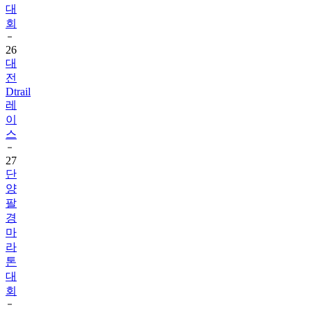
대
회
26
대
전
Dtrail
레
이
스
27
단
양
팔
경
마
라
톤
대
회