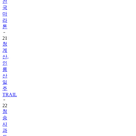
전
국
마
라
톤
21
청
계
산,
인
릉
산
일
주
TRAIL
22
청
송
사
과