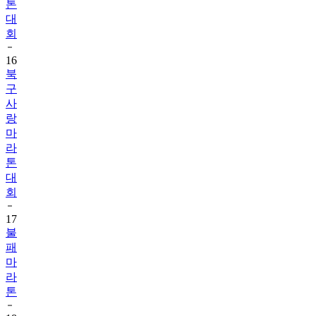
톤
대
회
16
북
구
사
랑
마
라
톤
대
회
17
불
패
마
라
톤