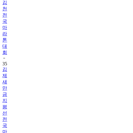
김
천
전
국
마
라
톤
대
회
35
김
제
새
만
금
지
평
선
전
국
마