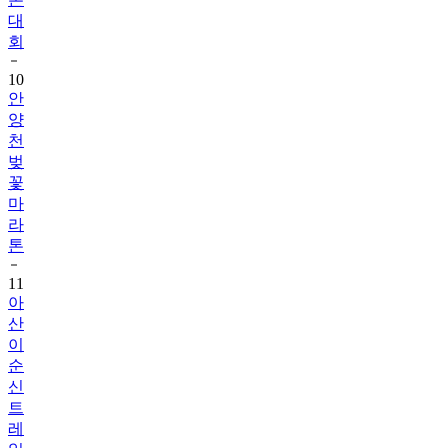
대
회
10
안
양
천
벚
꽃
마
라
톤
11
아
산
이
순
신
트
레