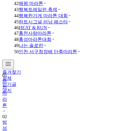
42
해평 마라톤
43
행복트레일런 축제
44
행복한가게 마라톤 대회
45
하트시그널 러닝 페스타
46
HEAT & RUN
47
홍천사랑마라톤
48
홍성마라톤대회
49
나는 솔로런
50
인천 서구청장배 단축마라톤
즐겨찾기
01
전체
춘
인기글
천
공지
마
라
톤
02
밤
섬