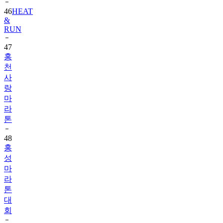
46
HEAT
&
RUN
47
홍
천
사
랑
마
라
톤
48
홍
성
마
라
톤
대
회