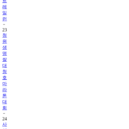
트
레
일
런
23
청
원
생
명
쌀
대
청
호
마
라
톤
대
회
24
사