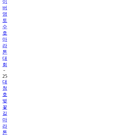
이
버
영
토
수
호
마
라
톤
대
회
25
대
청
호
벚
꽃
길
마
라
톤