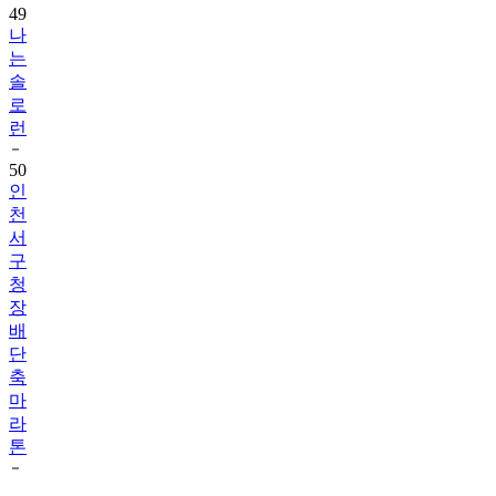
49
나
는
솔
로
런
50
인
천
서
구
청
장
배
단
축
마
라
톤