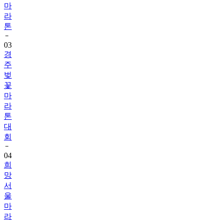
마
라
톤
03
경
주
벚
꽃
마
라
톤
대
회
04
희
망
서
울
마
라