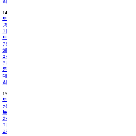
회
14
보
령
머
드
임
해
마
라
톤
대
회
15
보
성
녹
차
마
라