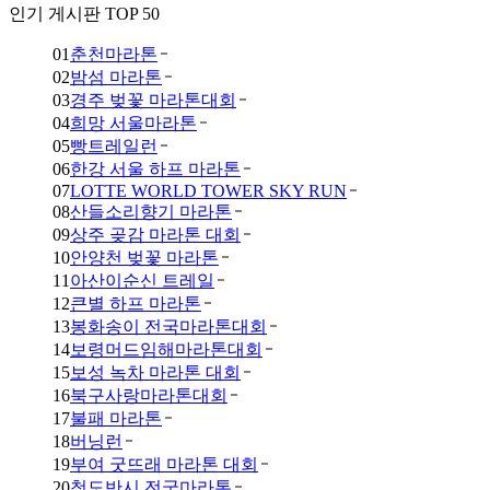
인기 게시판 TOP 50
01
춘천마라톤
02
밤섬 마라톤
03
경주 벚꽃 마라톤대회
04
희망 서울마라톤
05
빵트레일런
06
한강 서울 하프 마라톤
07
LOTTE WORLD TOWER SKY RUN
08
산들소리향기 마라톤
09
상주 곶감 마라톤 대회
10
안양천 벚꽃 마라톤
11
아산이순신 트레일
12
큰별 하프 마라톤
13
봉화송이 전국마라톤대회
14
보령머드임해마라톤대회
15
보성 녹차 마라톤 대회
16
북구사랑마라톤대회
17
불패 마라톤
18
버닝런
19
부여 굿뜨래 마라톤 대회
20
청도반시 전국마라톤