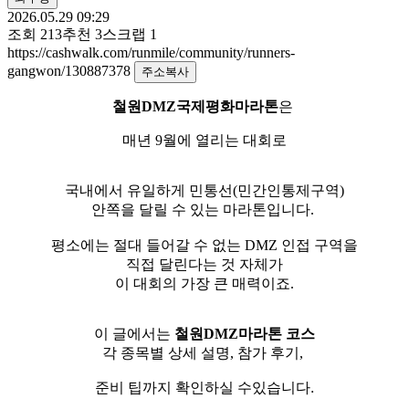
2026.05.29 09:29
조회
213
추천
3
스크랩
1
https://cashwalk.com/runmile/community/runners-
gangwon/130887378
주소복사
철원DMZ국제평화마라톤
은
매년 9월에 열리는 대회로
국내에서 유일하게 민통선(민간인통제구역)
안쪽을 달릴 수 있는 마라톤입니다.
평소에는 절대 들어갈 수 없는 DMZ 인접 구역을
직접 달린다는 것 자체가
이 대회의 가장 큰 매력이죠.
이 글에서는
철원DMZ마라톤 코스
각 종목별 상세 설명, 참가 후기,
있습니다.
준비 팁까지 확인하실 수