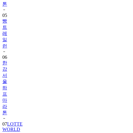
톤
05
빵
트
레
일
런
06
한
강
서
울
하
프
마
라
톤
07
LOTTE
WORLD