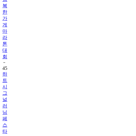
복
한
가
게
마
라
톤
대
회
45
하
트
시
그
널
러
닝
페
스
타