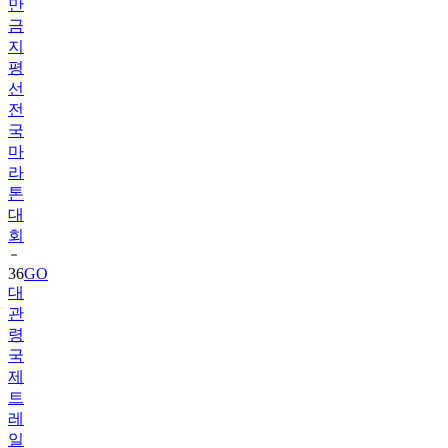
만
금
지
평
선
전
국
마
라
톤
대
회
36
GO
대
관
령
국
제
트
레
일