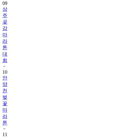
09
상
주
곶
감
마
라
톤
대
회
10
안
양
천
벚
꽃
마
라
톤
11