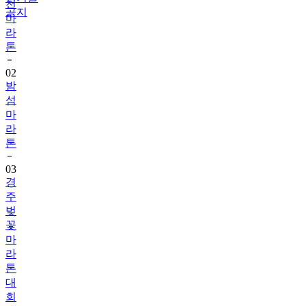
천
공지
마
라
톤
02
밤
섬
마
라
톤
03
경
주
벚
꽃
마
라
톤
대
회