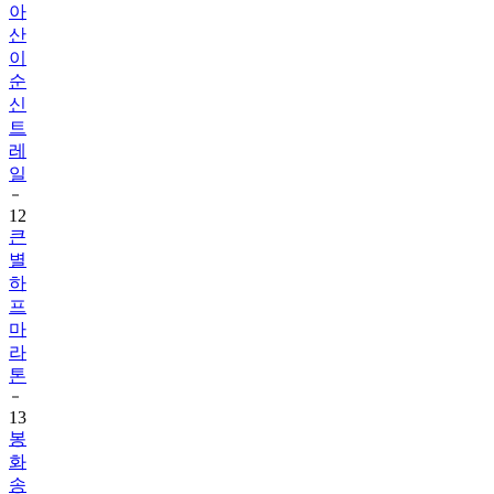
아
산
이
순
신
트
레
일
12
큰
별
하
프
마
라
톤
13
봉
화
송