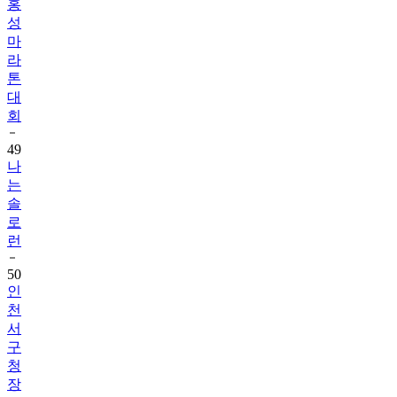
홍
성
마
라
톤
대
회
49
나
는
솔
로
런
50
인
천
서
구
청
장