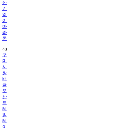
산
런
웨
이
마
라
톤
40
구
미
시
장
배
금
오
산
트
레
일
레
이