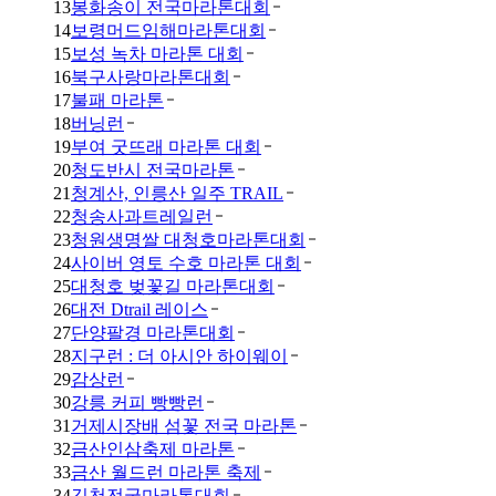
13
봉화송이 전국마라톤대회
14
보령머드임해마라톤대회
15
보성 녹차 마라톤 대회
16
북구사랑마라톤대회
17
불패 마라톤
18
버닝런
19
부여 굿뜨래 마라톤 대회
20
청도반시 전국마라톤
21
청계산, 인릉산 일주 TRAIL
22
청송사과트레일런
23
청원생명쌀 대청호마라톤대회
24
사이버 영토 수호 마라톤 대회
25
대청호 벚꽃길 마라톤대회
26
대전 Dtrail 레이스
27
단양팔경 마라톤대회
28
지구런 : 더 아시안 하이웨이
29
감상런
30
강릉 커피 빵빵런
31
거제시장배 섬꽃 전국 마라톤
32
금산인삼축제 마라톤
33
금산 월드런 마라톤 축제
34
김천전국마라톤대회