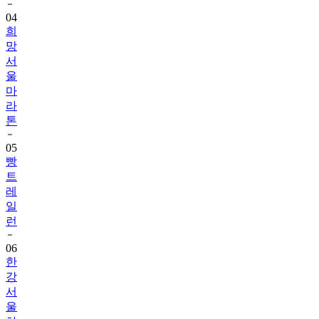
04
희
망
서
울
마
라
톤
05
빵
트
레
일
런
06
한
강
서
울