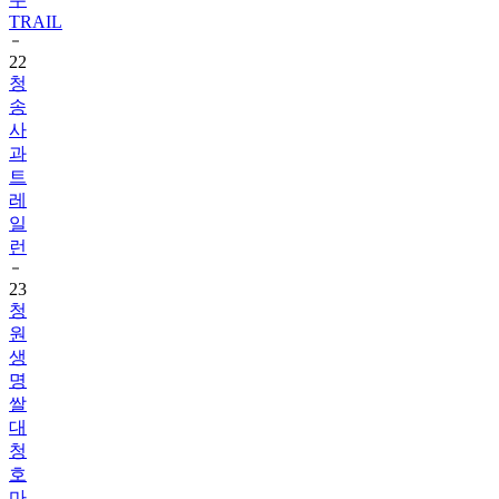
TRAIL
22
청
송
사
과
트
레
일
런
23
청
원
생
명
쌀
대
청
호
마