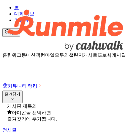
홈
대회 정보
커뮤니티
채팅
홈
팀워크
동네산책
런마일
모두의챌린지
캐시로또
보험
캐시딜
🏆
커뮤니티 랭킹
즐겨찾기
게시판 제목의
아이콘을 선택하면
즐겨찾기에 추가됩니다.
전체글