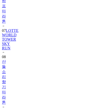
하
프
마
라
톤
07
LOTTE
WORLD
TOWER
SKY
RUN
08
산
들
소
리
향
기
마
라
톤