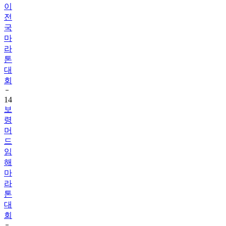
이
전
국
마
라
톤
대
회
14
보
령
머
드
임
해
마
라
톤
대
회