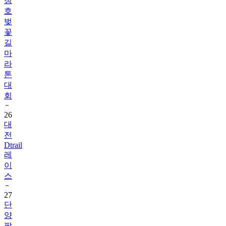
청
호
벚
꽃
길
마
라
톤
대
회
26
대
전
Dtrail
레
이
스
27
단
양
팔