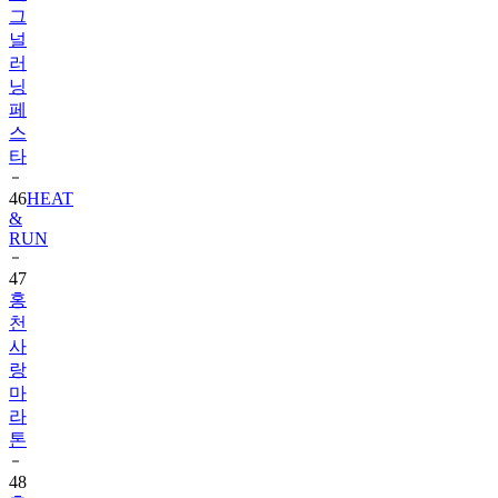
그
널
러
닝
페
스
타
46
HEAT
&
RUN
47
홍
천
사
랑
마
라
톤
48