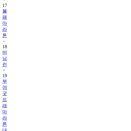
17
불
패
마
라
톤
18
버
닝
런
19
부
여
굿
뜨
래
마
라
톤
대