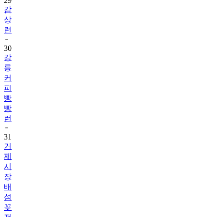
29
감
상
런
30
강
릉
커
피
빵
빵
런
31
거
제
시
장
배
섬
꽃