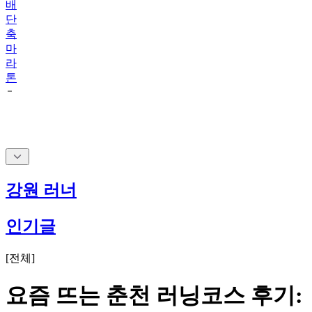
배
단
축
마
라
톤
강원 러너
인기글
[
전체
]
요즘 뜨는 춘천 러닝코스 후기: