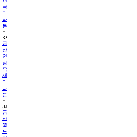
전
국
마
라
톤
32
금
산
인
삼
축
제
마
라
톤
33
금
산
월
드