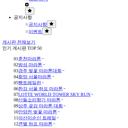
공지사항
공지사항
이벤트
게시판 전체보기
인기 게시판 TOP 50
01
춘천마라톤
02
밤섬 마라톤
03
경주 벚꽃 마라톤대회
04
희망 서울마라톤
05
빵트레일런
06
한강 서울 하프 마라톤
07
LOTTE WORLD TOWER SKY RUN
08
산들소리향기 마라톤
09
상주 곶감 마라톤 대회
10
안양천 벚꽃 마라톤
11
아산이순신 트레일
12
큰별 하프 마라톤