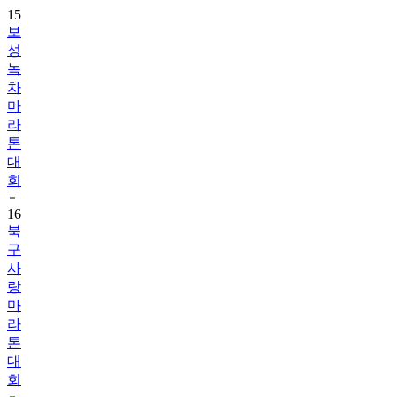
15
보
성
녹
차
마
라
톤
대
회
16
북
구
사
랑
마
라
톤
대
회