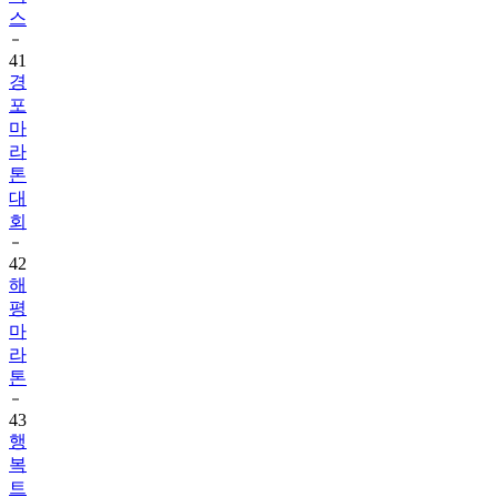
스
41
경
포
마
라
톤
대
회
42
해
평
마
라
톤
43
행
복
트