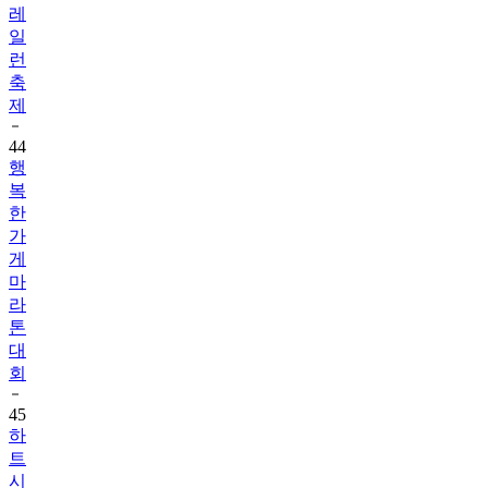
레
일
런
축
제
44
행
복
한
가
게
마
라
톤
대
회
45
하
트
시