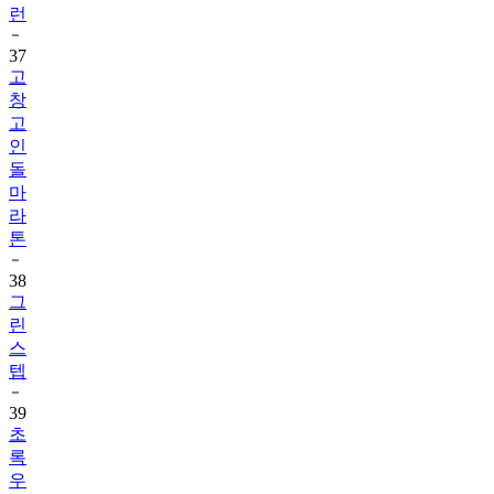
런
37
고
창
고
인
돌
마
라
톤
38
그
린
스
텝
39
초
록
우