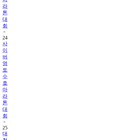
라
톤
대
회
24
사
이
버
영
토
수
호
마
라
톤
대
회
25
대