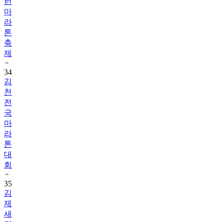
런
마
라
톤
축
제
34
김
천
전
국
마
라
톤
대
회
35
김
제
새