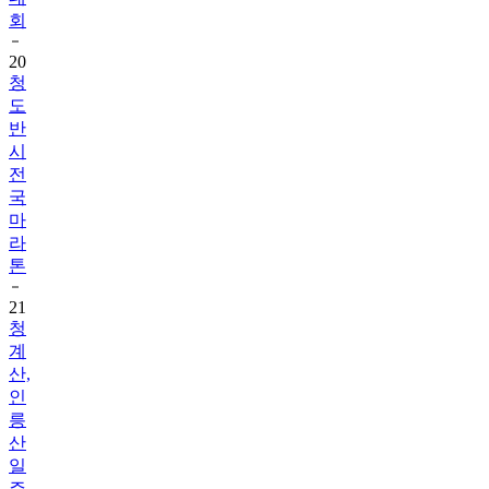
회
20
청
도
반
시
전
국
마
라
톤
21
청
계
산,
인
릉
산
일
주