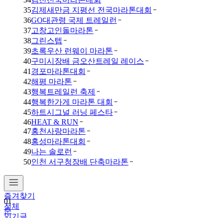
35
김제새만금 지평선 전국마라톤대회
36
GO대관령 국제 트레일런
37
고창고인돌마라톤
38
그린스텝
39
초록우산 런웨이 마라톤
40
구미시장배 금오산트레일 레이스
41
경포마라톤대회
42
해평 마라톤
43
행복트레일런 축제
44
행복한가게 마라톤 대회
45
하트시그널 러닝 페스타
46
HEAT & RUN
47
홍천사랑마라톤
48
홍성마라톤대회
49
나는 솔로런
50
인천 서구청장배 단축마라톤
즐겨찾기
01
전체
춘
인기글