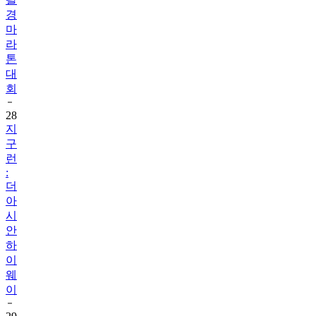
경
마
라
톤
대
회
28
지
구
런
:
더
아
시
안
하
이
웨
이