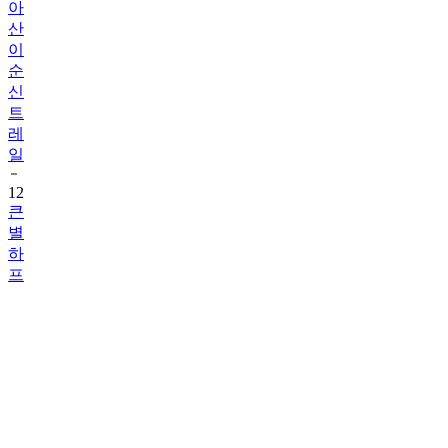
아
산
이
순
신
트
레
일
12
큰
별
하
프
마
라
톤
13
봉
화
송