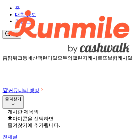
홈
대회 정보
커뮤니티
채팅
홈
팀워크
동네산책
런마일
모두의챌린지
캐시로또
보험
캐시딜
🏆
커뮤니티 랭킹
즐겨찾기
게시판 제목의
아이콘을 선택하면
즐겨찾기에 추가됩니다.
전체글