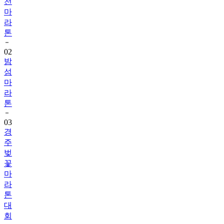
천
마
라
톤
02
밤
섬
마
라
톤
03
경
주
벚
꽃
마
라
톤
대
회