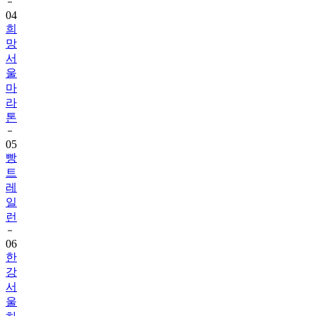
04
희
망
서
울
마
라
톤
05
빵
트
레
일
런
06
한
강
서
울