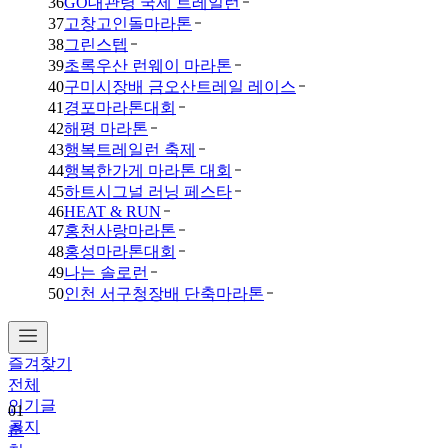
36
GO대관령 국제 트레일런
37
고창고인돌마라톤
38
그린스텝
39
초록우산 런웨이 마라톤
40
구미시장배 금오산트레일 레이스
41
경포마라톤대회
42
해평 마라톤
43
행복트레일런 축제
44
행복한가게 마라톤 대회
45
하트시그널 러닝 페스타
46
HEAT & RUN
47
홍천사랑마라톤
48
홍성마라톤대회
49
나는 솔로런
50
인천 서구청장배 단축마라톤
즐겨찾기
전체
인기글
01
공지
춘