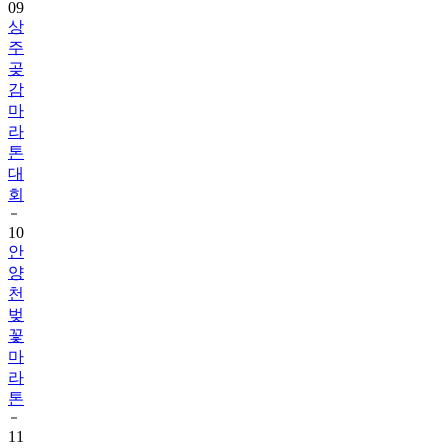
09
상
주
곶
감
마
라
톤
대
회
10
안
양
천
벚
꽃
마
라
톤
11