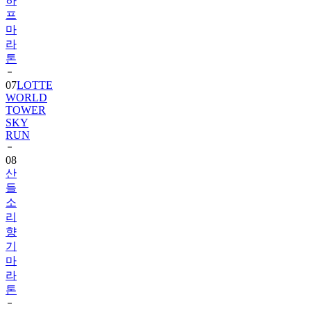
하
프
마
라
톤
07
LOTTE
WORLD
TOWER
SKY
RUN
08
산
들
소
리
향
기
마
라
톤