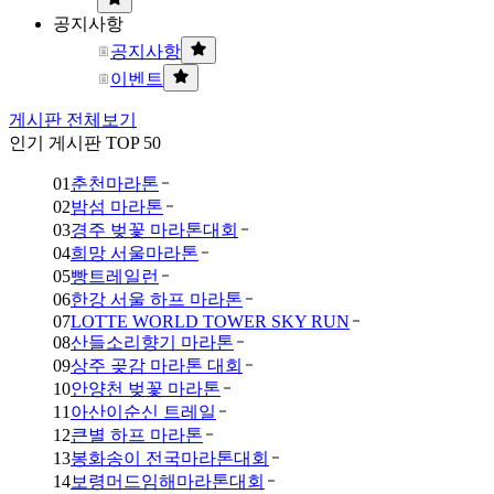
공지사항
공지사항
이벤트
게시판 전체보기
인기 게시판 TOP 50
01
춘천마라톤
02
밤섬 마라톤
03
경주 벚꽃 마라톤대회
04
희망 서울마라톤
05
빵트레일런
06
한강 서울 하프 마라톤
07
LOTTE WORLD TOWER SKY RUN
08
산들소리향기 마라톤
09
상주 곶감 마라톤 대회
10
안양천 벚꽃 마라톤
11
아산이순신 트레일
12
큰별 하프 마라톤
13
봉화송이 전국마라톤대회
14
보령머드임해마라톤대회