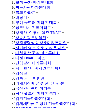
15
보성 녹차 마라톤 대회
16
북구사랑마라톤대회
17
불패 마라톤
18
버닝런
19
부여 굿뜨래 마라톤 대회
20
청도반시 전국마라톤
21
청계산, 인릉산 일주 TRAIL
22
청송사과트레일런
23
청원생명쌀 대청호마라톤대회
24
사이버 영토 수호 마라톤 대회
25
대청호 벚꽃길 마라톤대회
26
대전 Dtrail 레이스
27
단양팔경 마라톤대회
28
지구런 : 더 아시안 하이웨이
29
감상런
30
강릉 커피 빵빵런
31
거제시장배 섬꽃 전국 마라톤
32
금산인삼축제 마라톤
33
금산 월드런 마라톤 축제
34
김천전국마라톤대회
35
김제새만금 지평선 전국마라톤대회