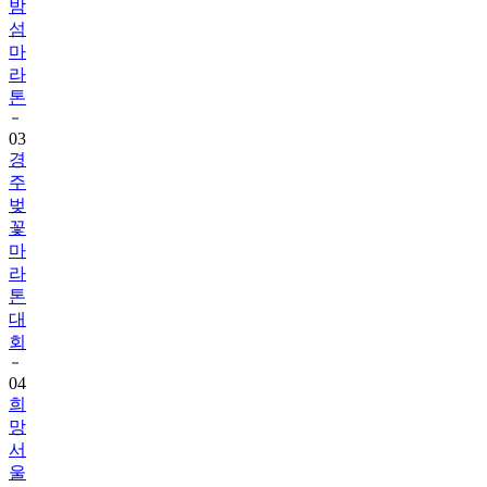
밤
섬
마
라
톤
03
경
주
벚
꽃
마
라
톤
대
회
04
희
망
서
울