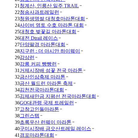
21
청계산, 인릉산 일주 TRAIL
22
청송사과트레일런
23
청원생명쌀 대청호마라톤대회
24
사이버 영토 수호 마라톤 대회
25
대청호 벚꽃길 마라톤대회
26
대전 Dtrail 레이스
27
단양팔경 마라톤대회
28
지구런 : 더 아시안 하이웨이
29
감상런
30
강릉 커피 빵빵런
31
거제시장배 섬꽃 전국 마라톤
32
금산인삼축제 마라톤
33
금산 월드런 마라톤 축제
34
김천전국마라톤대회
35
김제새만금 지평선 전국마라톤대회
36
GO대관령 국제 트레일런
37
고창고인돌마라톤
38
그린스텝
39
초록우산 런웨이 마라톤
40
구미시장배 금오산트레일 레이스
41
경포마라톤대회