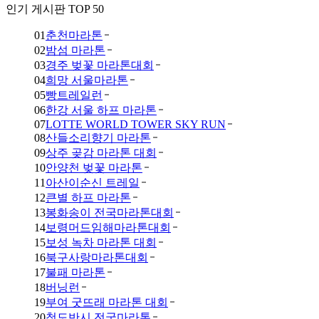
인기 게시판 TOP 50
01
춘천마라톤
02
밤섬 마라톤
03
경주 벚꽃 마라톤대회
04
희망 서울마라톤
05
빵트레일런
06
한강 서울 하프 마라톤
07
LOTTE WORLD TOWER SKY RUN
08
산들소리향기 마라톤
09
상주 곶감 마라톤 대회
10
안양천 벚꽃 마라톤
11
아산이순신 트레일
12
큰별 하프 마라톤
13
봉화송이 전국마라톤대회
14
보령머드임해마라톤대회
15
보성 녹차 마라톤 대회
16
북구사랑마라톤대회
17
불패 마라톤
18
버닝런
19
부여 굿뜨래 마라톤 대회
20
청도반시 전국마라톤