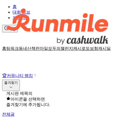
홈
대회 정보
커뮤니티
채팅
홈
팀워크
동네산책
런마일
모두의챌린지
캐시로또
보험
캐시딜
🏆
커뮤니티 랭킹
즐겨찾기
게시판 제목의
아이콘을 선택하면
즐겨찾기에 추가됩니다.
전체글