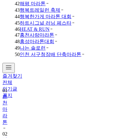
42
해평 마라톤
43
행복트레일런 축제
44
행복한가게 마라톤 대회
45
하트시그널 러닝 페스타
46
HEAT & RUN
47
홍천사랑마라톤
48
홍성마라톤대회
49
나는 솔로런
50
인천 서구청장배 단축마라톤
즐겨찾기
전체
인기글
01
공지
춘
천
마
라
톤
02