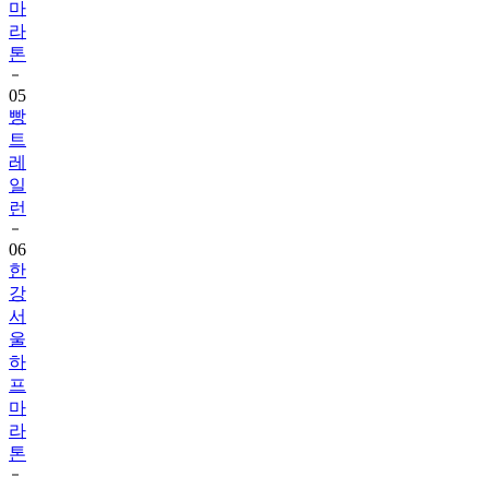
마
라
톤
05
빵
트
레
일
런
06
한
강
서
울
하
프
마
라
톤