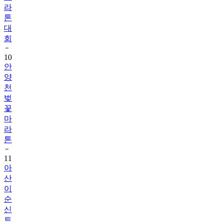
라
톤
대
회
10
안
양
천
벚
꽃
마
라
톤
11
아
산
이
순
신
트