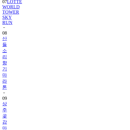
07
LOTTE
WORLD
TOWER
SKY
RUN
08
산
들
소
리
향
기
마
라
톤
09
상
주
곶
감
마