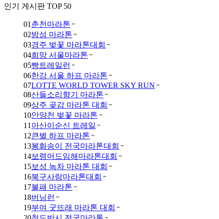
인기 게시판 TOP 50
01
춘천마라톤
02
밤섬 마라톤
03
경주 벚꽃 마라톤대회
04
희망 서울마라톤
05
빵트레일런
06
한강 서울 하프 마라톤
07
LOTTE WORLD TOWER SKY RUN
08
산들소리향기 마라톤
09
상주 곶감 마라톤 대회
10
안양천 벚꽃 마라톤
11
아산이순신 트레일
12
큰별 하프 마라톤
13
봉화송이 전국마라톤대회
14
보령머드임해마라톤대회
15
보성 녹차 마라톤 대회
16
북구사랑마라톤대회
17
불패 마라톤
18
버닝런
19
부여 굿뜨래 마라톤 대회
20
청도반시 전국마라톤