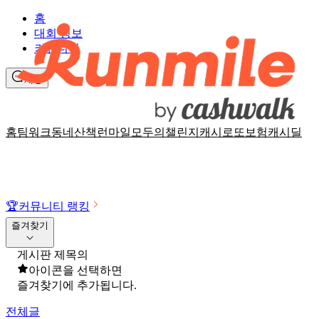
홈
대회 정보
커뮤니티
채팅
홈
팀워크
동네산책
런마일
모두의챌린지
캐시로또
보험
캐시딜
🏆
커뮤니티 랭킹
즐겨찾기
게시판 제목의
아이콘을 선택하면
즐겨찾기에 추가됩니다.
전체글