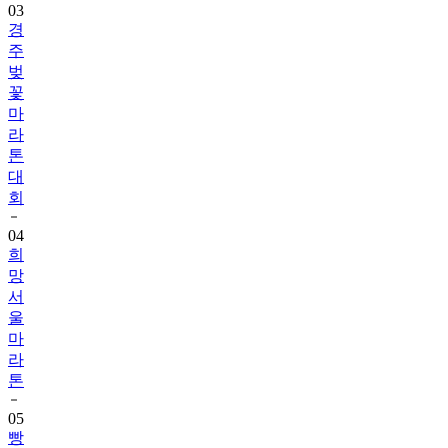
03
경
주
벚
꽃
마
라
톤
대
회
04
희
망
서
울
마
라
톤
05
빵