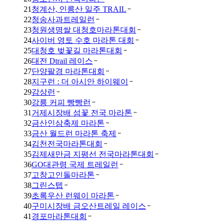
21
청계산, 인릉산 일주 TRAIL
22
청송사과트레일런
23
청원생명쌀 대청호마라톤대회
24
사이버 영토 수호 마라톤 대회
25
대청호 벚꽃길 마라톤대회
26
대전 Dtrail 레이스
27
단양팔경 마라톤대회
28
지구런 : 더 아시안 하이웨이
29
감상런
30
강릉 커피 빵빵런
31
거제시장배 섬꽃 전국 마라톤
32
금산인삼축제 마라톤
33
금산 월드런 마라톤 축제
34
김천전국마라톤대회
35
김제새만금 지평선 전국마라톤대회
36
GO대관령 국제 트레일런
37
고창고인돌마라톤
38
그린스텝
39
초록우산 런웨이 마라톤
40
구미시장배 금오산트레일 레이스
41
경포마라톤대회