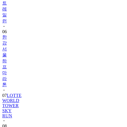
트
레
일
런
06
한
강
서
울
하
프
마
라
톤
07
LOTTE
WORLD
TOWER
SKY
RUN
08