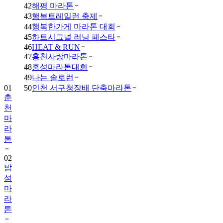
42
해평 마라톤
43
행복트레일런 축제
44
행복한가게 마라톤 대회
45
하트시그널 러닝 페스타
46
HEAT & RUN
47
홍천사랑마라톤
48
홍성마라톤대회
49
나는 솔로런
01
50
인천 서구청장배 단축마라톤
춘
천
마
라
톤
02
밤
섬
마
라
톤