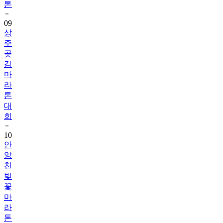
톤
09
상
주
곶
감
마
라
톤
대
회
10
안
양
천
벚
꽃
마
라
톤