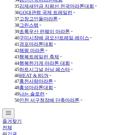
35
김제새만금 지평선 전국마라톤대회
36
GO대관령 국제 트레일런
37
고창고인돌마라톤
38
그린스텝
39
초록우산 런웨이 마라톤
40
구미시장배 금오산트레일 레이스
41
경포마라톤대회
42
해평 마라톤
43
행복트레일런 축제
44
행복한가게 마라톤 대회
45
하트시그널 러닝 페스타
46
HEAT & RUN
47
홍천사랑마라톤
48
홍성마라톤대회
49
나는 솔로런
50
인천 서구청장배 단축마라톤
즐겨찾기
전체
인기글