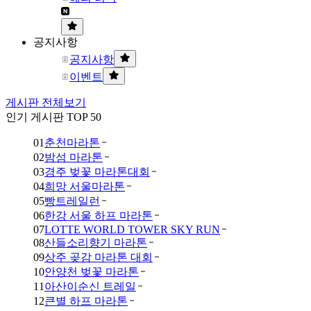
공지사항
공지사항
이벤트
게시판 전체보기
인기 게시판 TOP 50
01
춘천마라톤
02
밤섬 마라톤
03
경주 벚꽃 마라톤대회
04
희망 서울마라톤
05
빵트레일런
06
한강 서울 하프 마라톤
07
LOTTE WORLD TOWER SKY RUN
08
산들소리향기 마라톤
09
상주 곶감 마라톤 대회
10
안양천 벚꽃 마라톤
11
아산이순신 트레일
12
큰별 하프 마라톤