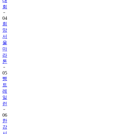
대
회
04
희
망
서
울
마
라
톤
05
빵
트
레
일
런
06
한
강
서