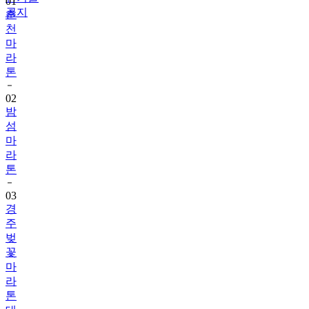
01
공지
춘
천
마
라
톤
02
밤
섬
마
라
톤
03
경
주
벚
꽃
마
라
톤