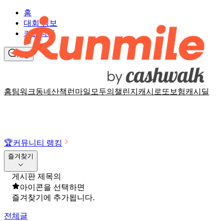
홈
대회 정보
커뮤니티
채팅
홈
팀워크
동네산책
런마일
모두의챌린지
캐시로또
보험
캐시딜
🏆
커뮤니티 랭킹
즐겨찾기
게시판 제목의
아이콘을 선택하면
즐겨찾기에 추가됩니다.
전체글