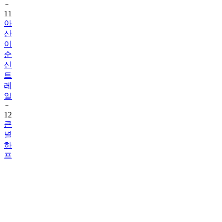
11
아
산
이
순
신
트
레
일
12
큰
별
하
프
마
라
톤
13
봉