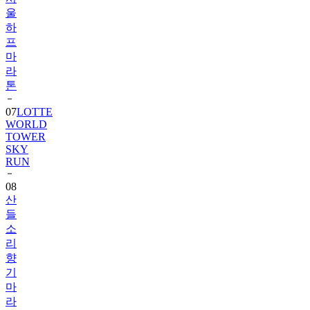
울
하
프
마
라
톤
07
LOTTE
WORLD
TOWER
SKY
RUN
08
산
들
소
리
향
기
마
라