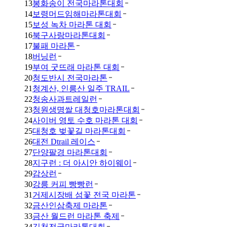
13
봉화송이 전국마라톤대회
14
보령머드임해마라톤대회
15
보성 녹차 마라톤 대회
16
북구사랑마라톤대회
17
불패 마라톤
18
버닝런
19
부여 굿뜨래 마라톤 대회
20
청도반시 전국마라톤
21
청계산, 인릉산 일주 TRAIL
22
청송사과트레일런
23
청원생명쌀 대청호마라톤대회
24
사이버 영토 수호 마라톤 대회
25
대청호 벚꽃길 마라톤대회
26
대전 Dtrail 레이스
27
단양팔경 마라톤대회
28
지구런 : 더 아시안 하이웨이
29
감상런
30
강릉 커피 빵빵런
31
거제시장배 섬꽃 전국 마라톤
32
금산인삼축제 마라톤
33
금산 월드런 마라톤 축제
34
김천전국마라톤대회