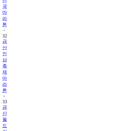
전
국
마
라
톤
32
금
산
인
삼
축
제
마
라
톤
33
금
산
월
드