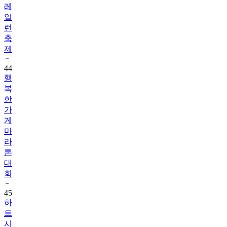
레
일
런
축
제
44
행
복
한
가
게
마
라
톤
대
회
45
하
트
시