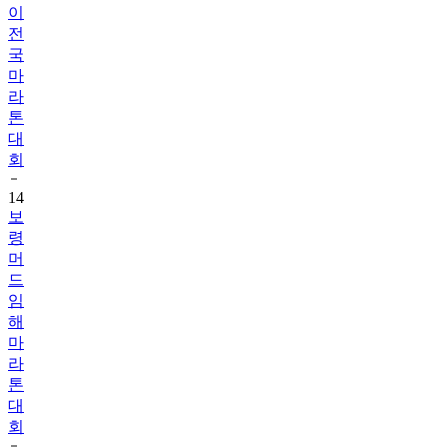
이
전
국
마
라
톤
대
회
14
보
령
머
드
임
해
마
라
톤
대
회