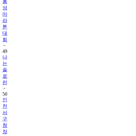
홍
성
마
라
톤
대
회
49
나
는
솔
로
런
50
인
천
서
구
청
장