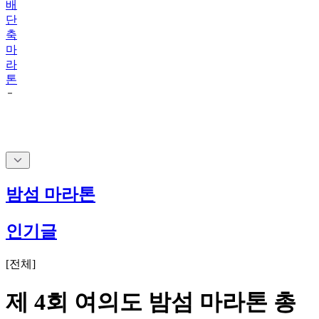
배
단
축
마
라
톤
밤섬 마라톤
인기글
[
전체
]
제 4회 여의도 밤섬 마라톤 총