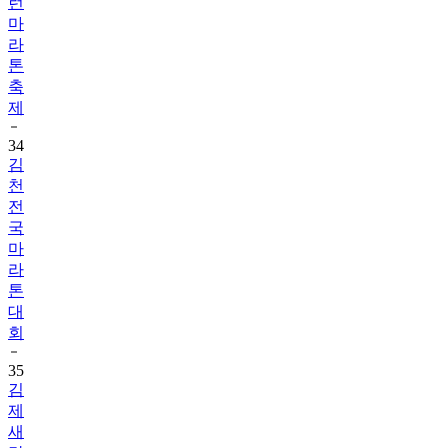
런
마
라
톤
축
제
34
김
천
전
국
마
라
톤
대
회
35
김
제
새