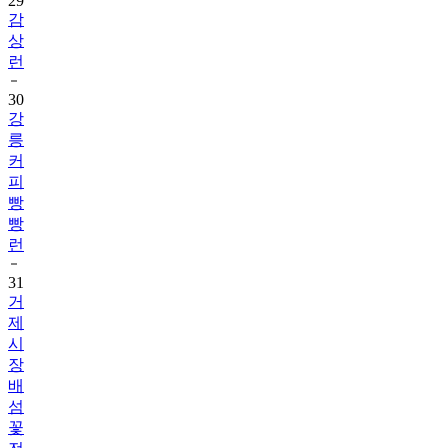
29
감
상
런
30
강
릉
커
피
빵
빵
런
31
거
제
시
장
배
섬
꽃