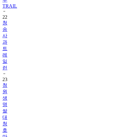
TRAIL
22
청
송
사
과
트
레
일
런
23
청
원
생
명
쌀
대
청
호
마