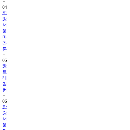
04
희
망
서
울
마
라
톤
05
빵
트
레
일
런
06
한
강
서
울