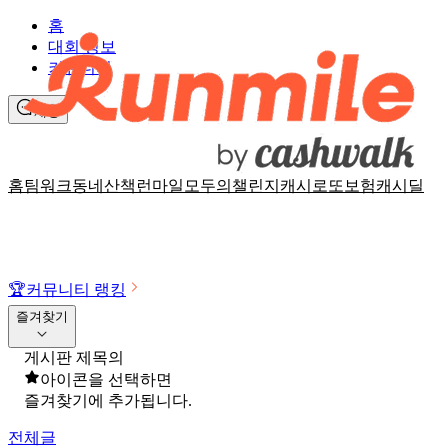
홈
대회 정보
커뮤니티
채팅
홈
팀워크
동네산책
런마일
모두의챌린지
캐시로또
보험
캐시딜
🏆
커뮤니티 랭킹
즐겨찾기
게시판 제목의
아이콘을 선택하면
즐겨찾기에 추가됩니다.
전체글