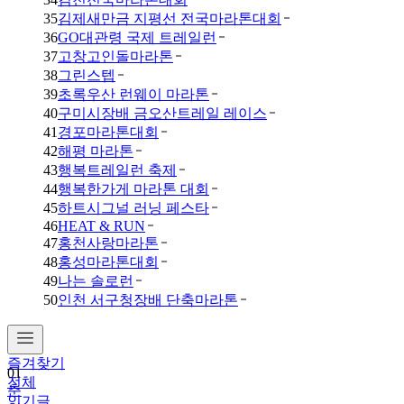
35
김제새만금 지평선 전국마라톤대회
36
GO대관령 국제 트레일런
37
고창고인돌마라톤
38
그린스텝
39
초록우산 런웨이 마라톤
40
구미시장배 금오산트레일 레이스
41
경포마라톤대회
42
해평 마라톤
43
행복트레일런 축제
44
행복한가게 마라톤 대회
45
하트시그널 러닝 페스타
46
HEAT & RUN
47
홍천사랑마라톤
48
홍성마라톤대회
49
나는 솔로런
50
인천 서구청장배 단축마라톤
즐겨찾기
01
전체
춘
인기글