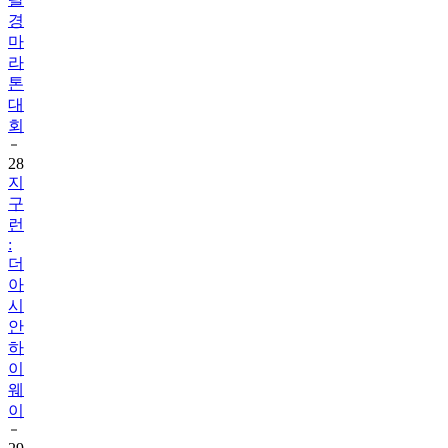
경
마
라
톤
대
회
28
지
구
런
:
더
아
시
안
하
이
웨
이