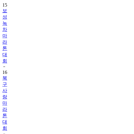
15
보
성
녹
차
마
라
톤
대
회
16
북
구
사
랑
마
라
톤
대
회