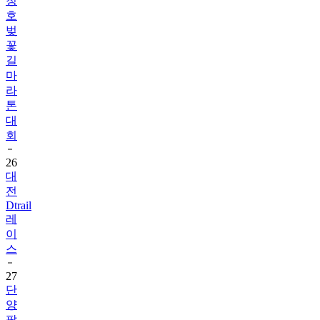
청
호
벚
꽃
길
마
라
톤
대
회
26
대
전
Dtrail
레
이
스
27
단
양
팔