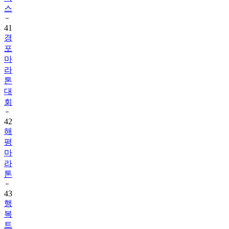
스
41
경
포
마
라
톤
대
회
42
해
평
마
라
톤
43
행
복
트