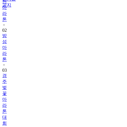
천
공지
마
라
톤
02
밤
섬
마
라
톤
03
경
주
벚
꽃
마
라
톤
대
회