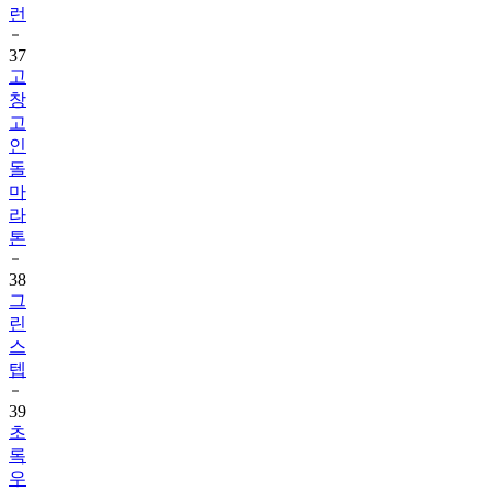
런
37
고
창
고
인
돌
마
라
톤
38
그
린
스
텝
39
초
록
우