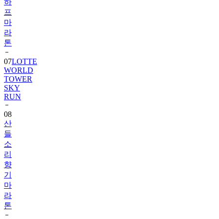
하
프
마
라
톤
07
LOTTE
WORLD
TOWER
SKY
RUN
08
산
들
소
리
향
기
마
라
톤