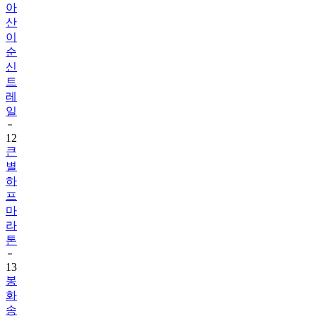
아
산
이
순
신
트
레
일
12
큰
별
하
프
마
라
톤
13
봉
화
송