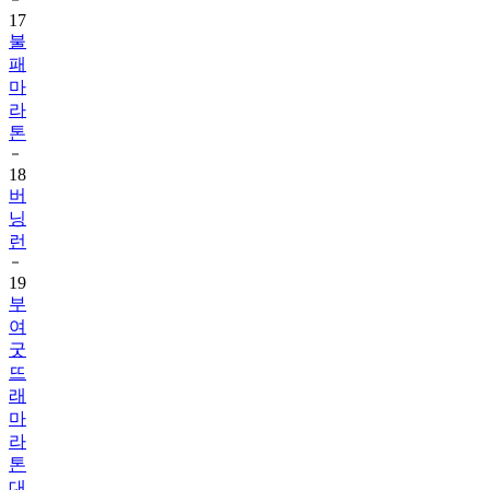
17
불
패
마
라
톤
18
버
닝
런
19
부
여
굿
뜨
래
마
라
톤
대