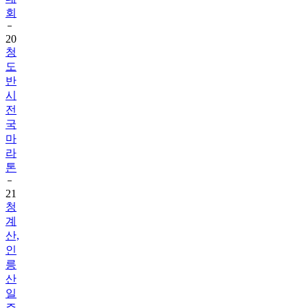
회
20
청
도
반
시
전
국
마
라
톤
21
청
계
산,
인
릉
산
일
주