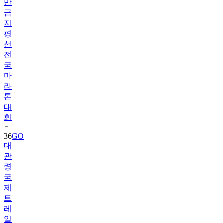
만
금
지
평
선
전
국
마
라
톤
대
회
36
GO
대
관
령
국
제
트
레
일