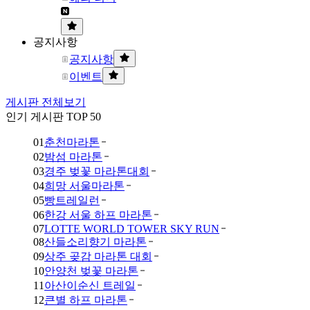
공지사항
공지사항
이벤트
게시판 전체보기
인기 게시판 TOP 50
01
춘천마라톤
02
밤섬 마라톤
03
경주 벚꽃 마라톤대회
04
희망 서울마라톤
05
빵트레일런
06
한강 서울 하프 마라톤
07
LOTTE WORLD TOWER SKY RUN
08
산들소리향기 마라톤
09
상주 곶감 마라톤 대회
10
안양천 벚꽃 마라톤
11
아산이순신 트레일
12
큰별 하프 마라톤