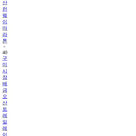
산
런
웨
이
마
라
톤
40
구
미
시
장
배
금
오
산
트
레
일
레
이