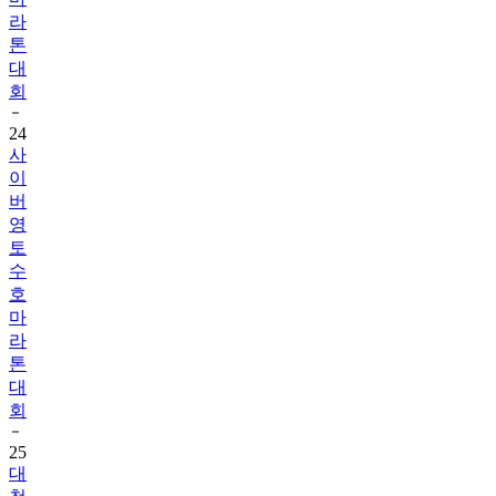
라
톤
대
회
24
사
이
버
영
토
수
호
마
라
톤
대
회
25
대