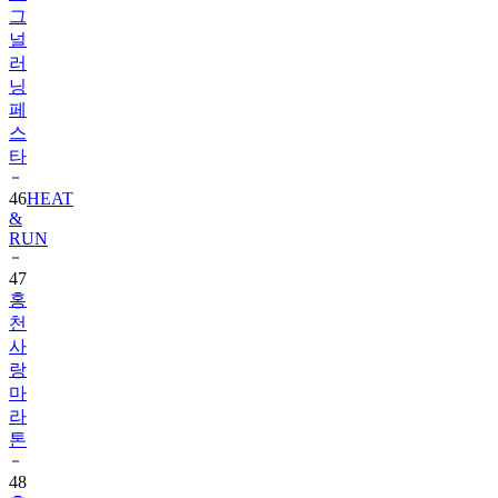
그
널
러
닝
페
스
타
46
HEAT
&
RUN
47
홍
천
사
랑
마
라
톤
48