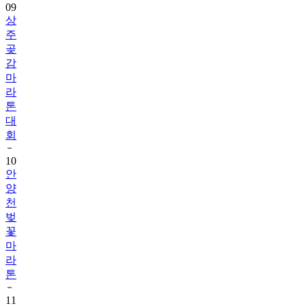
09
상
주
곶
감
마
라
톤
대
회
10
안
양
천
벚
꽃
마
라
톤
11