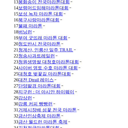
13
봉화송이 전국마라톤대회
14
보령머드임해마라톤대회
15
보성 녹차 마라톤 대회
16
북구사랑마라톤대회
17
불패 마라톤
18
버닝런
19
부여 굿뜨래 마라톤 대회
20
청도반시 전국마라톤
21
청계산, 인릉산 일주 TRAIL
22
청송사과트레일런
23
청원생명쌀 대청호마라톤대회
24
사이버 영토 수호 마라톤 대회
25
대청호 벚꽃길 마라톤대회
26
대전 Dtrail 레이스
27
단양팔경 마라톤대회
28
지구런 : 더 아시안 하이웨이
29
감상런
30
강릉 커피 빵빵런
31
거제시장배 섬꽃 전국 마라톤
32
금산인삼축제 마라톤
33
금산 월드런 마라톤 축제
34
김천전국마라톤대회