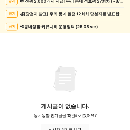
💸 전원 2,000캐시 지급! 우리 동네 정보왕 27회차 (~8/10)
공지
모
임
💰[당첨자 발표] 우리 동네 썰전 12회차 당첨자를 발표합니다!
공지
게
시
글
📢동네생활 커뮤니티 운영정책 (25.08 ver)
공지
목
록
게시글이 없습니다.
동네생활 인기글을 확인하시겠어요?
실시간 인기글 보기