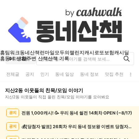
홈
팀워크
동네산책
런마일
모두의챌린지
캐시로또
보험
캐시딜
홈
동네 생활
주변 산책
산책 기록
지산2동
전체글
공지
인기
동네 일상
동네 정보
맛집 추천
분실
지산2동
이웃들의
친목/모임
이야기
지산2동
이웃들이 직접 올린
친목/모임
이야기를 모아봐요
지
전원 1,000캐시! 🥳 우리 동네 썰전 14회차 OPEN (~8/17)
공지
산
2
동
💰[당첨자 발표] 26회차 우리 동네 정보왕 이벤트 당첨자를 발표합니다!
공지
친
목/