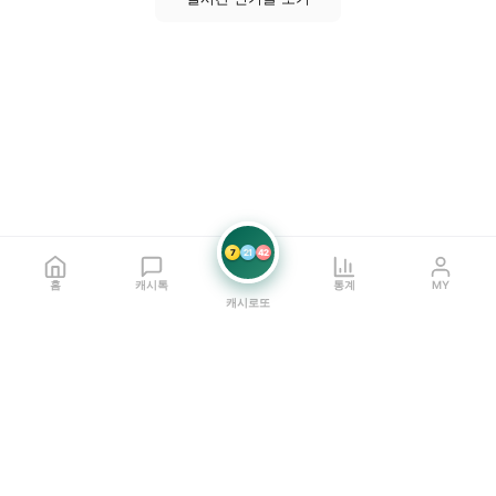
7
21
42
홈
캐시톡
통계
MY
캐시로또