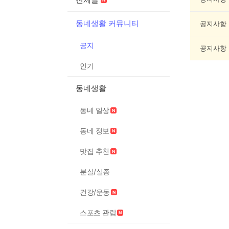
목
록
동네생활 커뮤니티
공지사항
공지
공지사항
인기
동네생활
동네 일상
동네 정보
맛집 추천
분실/실종
건강/운동
스포츠 관람