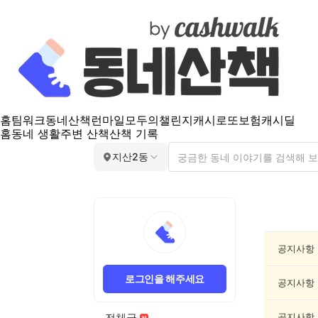
홈
팀워크
동네산책
런마일
모두의챌린지
캐시로또
보험
캐시딜
홈
동네 생활
주변 산책
산책 기록
지산2동
지
산
2
동
공지사항
공
지
로그인을 해주세요
게
공지사항
시
글
전체글
공지사항