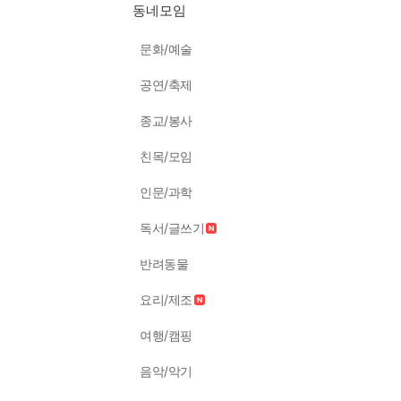
동네모임
문화/예술
공연/축제
종교/봉사
친목/모임
인문/과학
독서/글쓰기
반려동물
요리/제조
여행/캠핑
음악/악기