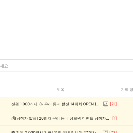
제목
지역 
전원 1,000캐시! 🥳 우리 동네 썰전 14회차 OPEN (~8/17)
[
21
]
💰[당첨자 발표] 26회차 우리 동네 정보왕 이벤트 당첨자를 발표합니다!
[
1
]
💸 전원 2,000캐시 지급! 우리 동네 정보왕 27회차 (~8/10)
[
77
]