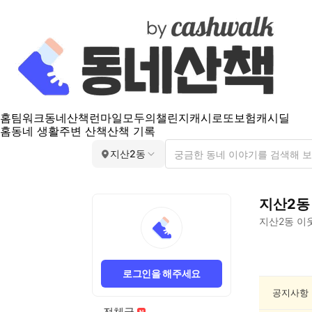
홈
팀워크
동네산책
런마일
모두의챌린지
캐시로또
보험
캐시딜
홈
동네 생활
주변 산책
산책 기록
지산2동
지산2동
지산2동
이웃
지
산
로그인을 해주세요
2
동
공지사항
인
전체글