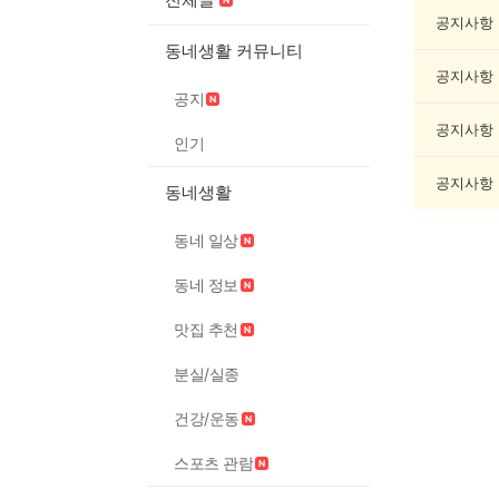
문/
과
공지사항
학
동네생활 커뮤니티
게
공지사항
시
공지
글
목
공지사항
인기
록
공지사항
동네생활
동네 일상
동네 정보
맛집 추천
분실/실종
건강/운동
스포츠 관람