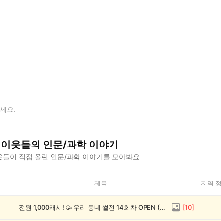
이웃들의
인문/과학
이야기
들이 직접 올린
인문/과학
이야기를 모아봐요
제목
지역 
전원 1,000캐시! 🥳 우리 동네 썰전 14회차 OPEN (~8/17)
[
10
]