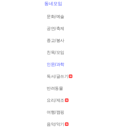
동네모임
문화/예술
공연/축제
종교/봉사
친목/모임
인문/과학
독서/글쓰기
반려동물
요리/제조
여행/캠핑
음악/악기