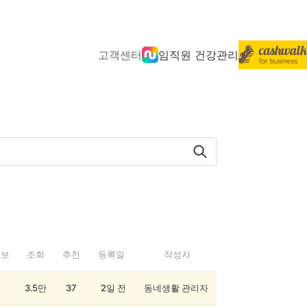
고객센터
임직원 건강관리
정보
조회
추천
등록일
작성자
3.5만
37
2일 전
동네생활 관리자