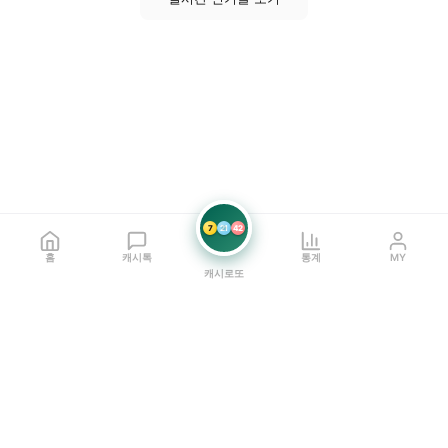
7
21
42
홈
캐시톡
통계
MY
캐시로또