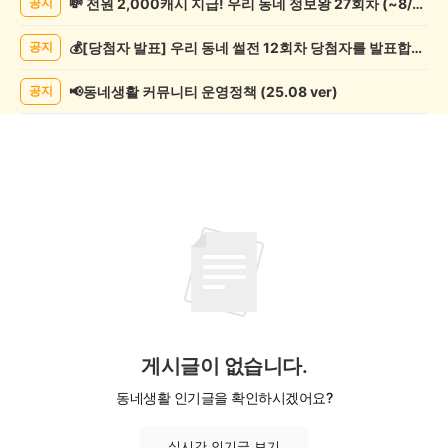
💸 전원 2,000캐시 지급! 우리 동네 정보왕 27회차 (~8/10)
공지
오
락
💰[당첨자 발표] 우리 동네 썰전 12회차 당첨자를 발표합니다!
공지
게
시
글
📢동네생활 커뮤니티 운영정책 (25.08 ver)
공지
목
록
게시글이 없습니다.
동네생활 인기글을 확인하시겠어요?
실시간 인기글 보기