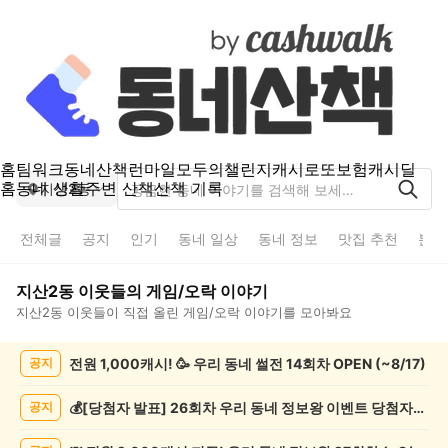
홈
팀워크
동네산책
런마일
모두의챌린지
캐시로또
보험
캐시딜
홈
동네 생활
주변 산책
산책 기록
지산2동
전체글
공지
인기
동네 일상
동네 정보
맛집 추천
분실
지산2동
이웃들의
게임/오락
이야기
지산2동
이웃들이 직접 올린
게임/오락
이야기를 모아봐요
지
전원 1,000캐시! 🥳 우리 동네 썰전 14회차 OPEN (~8/17)
공지
산
2
동
💰[당첨자 발표] 26회차 우리 동네 정보왕 이벤트 당첨자를 발표합니다!
공지
게
임/