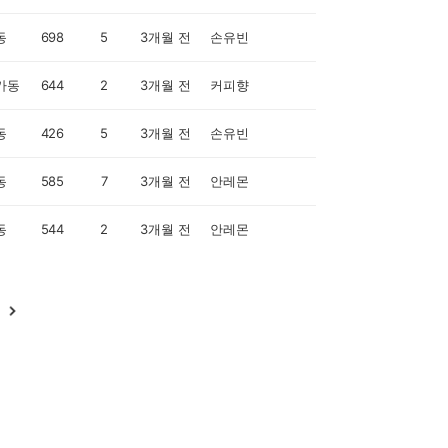
동
698
5
3개월 전
손유빈
가동
644
2
3개월 전
커피향
동
426
5
3개월 전
손유빈
동
585
7
3개월 전
안레몬
동
544
2
3개월 전
안레몬