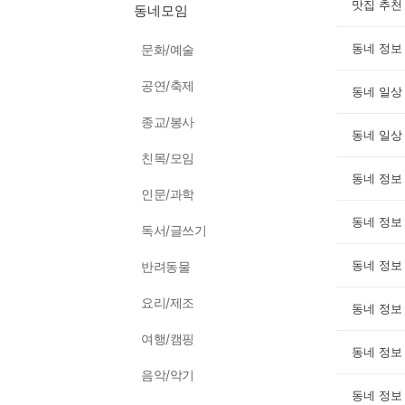
맛집 추천
동네모임
동네 정보
문화/예술
공연/축제
동네 일상
종교/봉사
동네 일상
친목/모임
동네 정보
인문/과학
동네 정보
독서/글쓰기
동네 정보
반려동물
요리/제조
동네 정보
여행/캠핑
동네 정보
음악/악기
동네 정보