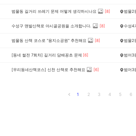
범물동 길거리 쓰레기 문제 어떻게 생각하시나요
[
8
]
범물2
수성구 맨발산책로 야시골공원을 소개합니다.
[
8
]
수성4
범물동 산책 코스로 "용지소공원" 추천해요
[
8
]
범물2
[동네 썰전 7회차] 길거리 담배꽁초 문제
[
6
]
범어3
[우리동네산책코스] 신천 산책로 추천해요
[
6
]
범어3
1
2
3
4
5
6