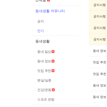
기
글
공지사항
게
동네생활 커뮤니티
시
공지사항
글
공지
목
록
공지사항
인기
공지사항
동네생활
동네 정보
동네 일상
동네 정보
맛집 추천
맛집 추천
맛집 추천
분실/실종
동네 정보
건강/운동
동네 정보
스포츠 관람