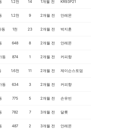
동
1.2천
14
1개월 전
KR93P21
동
1.2천
9
2개월 전
안레몬
가동
1천
23
2개월 전
박지훈
동
648
8
2개월 전
안레몬
가동
874
1
2개월 전
커피향
동
1.6천
11
2개월 전
제이슨스토덤
가동
634
3
2개월 전
커피향
동
775
5
2개월 전
손유빈
동
782
7
3개월 전
달룟
동
487
2
3개월 전
안레몬