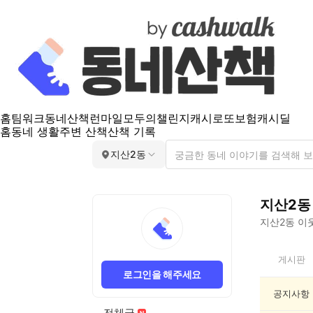
홈
팀워크
동네산책
런마일
모두의챌린지
캐시로또
보험
캐시딜
홈
동네 생활
주변 산책
산책 기록
지산2동
지산2동
지산2동
이웃
지
게시판
산
로그인을 해주세요
2
동
공지사항
인
전체글