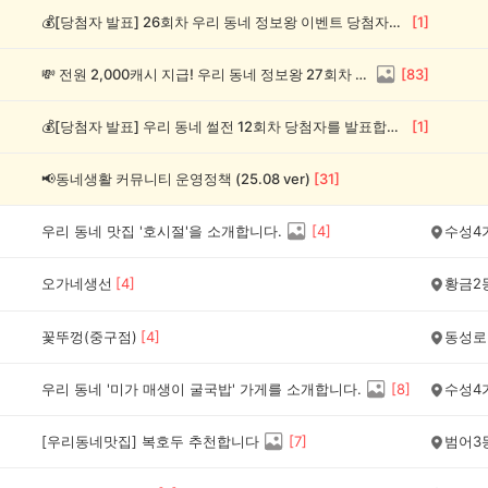
💰[당첨자 발표] 26회차 우리 동네 정보왕 이벤트 당첨자를 발표합니다!
[
1
]
💸 전원 2,000캐시 지급! 우리 동네 정보왕 27회차 (~8/10)
[
83
]
💰[당첨자 발표] 우리 동네 썰전 12회차 당첨자를 발표합니다!
[
1
]
📢동네생활 커뮤니티 운영정책 (25.08 ver)
[
31
]
우리 동네 맛집 '호시절'을 소개합니다.
[
4
]
수성4
오가네생선
[
4
]
황금2
꽃뚜껑(중구점)
[
4
]
동성로
우리 동네 '미가 매생이 굴국밥' 가게를 소개합니다.
[
8
]
수성4
[우리동네맛집] 복호두 추천합니다
[
7
]
범어3