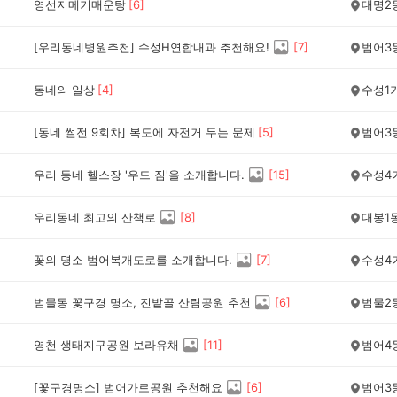
영선지메기매운탕
[
6
]
대명2
[우리동네병원추천] 수성H연합내과 추천해요!
[
7
]
범어3
동네의 일상
[
4
]
수성1
[동네 썰전 9회차] 복도에 자전거 두는 문제
[
5
]
범어3
우리 동네 헬스장 '우드 짐'을 소개합니다.
[
15
]
수성4
우리동네 최고의 산책로
[
8
]
대봉1
꽃의 명소 범어복개도로를 소개합니다.
[
7
]
수성4
범물동 꽃구경 명소, 진밭골 산림공원 추천
[
6
]
범물2
영천 생태지구공원 보라유채
[
11
]
범어4
[꽃구경명소] 범어가로공원 추천해요
[
6
]
범어3