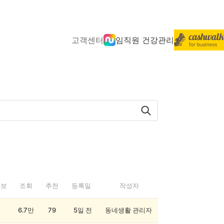
고객센터
임직원 건강관리
정보
조회
추천
등록일
작성자
6.7만
79
5일 전
동네생활 관리자