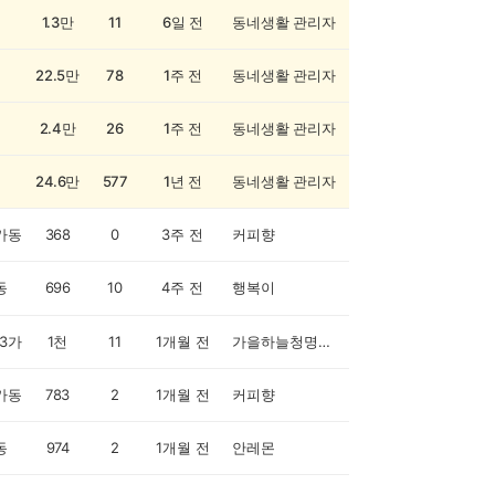
1.3만
11
6일 전
동네생활 관리자
22.5만
78
1주 전
동네생활 관리자
2.4만
26
1주 전
동네생활 관리자
24.6만
577
1년 전
동네생활 관리자
가동
368
0
3주 전
커피향
동
696
10
4주 전
행복이
3가
1천
11
1개월 전
가을하늘청명시원시은하은
가동
783
2
1개월 전
커피향
동
974
2
1개월 전
안레몬