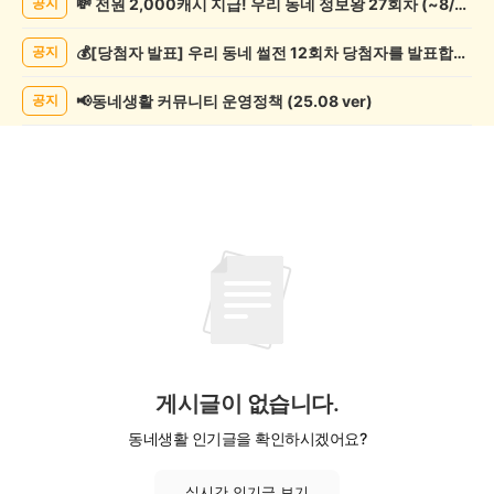
💸 전원 2,000캐시 지급! 우리 동네 정보왕 27회차 (~8/10)
공지
악
기
💰[당첨자 발표] 우리 동네 썰전 12회차 당첨자를 발표합니다!
공지
게
시
글
📢동네생활 커뮤니티 운영정책 (25.08 ver)
공지
목
록
게시글이 없습니다.
동네생활 인기글을 확인하시겠어요?
실시간 인기글 보기