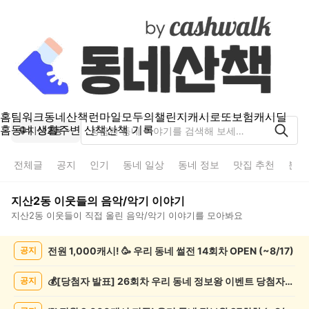
홈
팀워크
동네산책
런마일
모두의챌린지
캐시로또
보험
캐시딜
홈
동네 생활
주변 산책
산책 기록
지산2동
전체글
공지
인기
동네 일상
동네 정보
맛집 추천
분실
지산2동
이웃들의
음악/악기
이야기
지산2동
이웃들이 직접 올린
음악/악기
이야기를 모아봐요
지
전원 1,000캐시! 🥳 우리 동네 썰전 14회차 OPEN (~8/17)
공지
산
2
동
💰[당첨자 발표] 26회차 우리 동네 정보왕 이벤트 당첨자를 발표합니다!
공지
음
악/