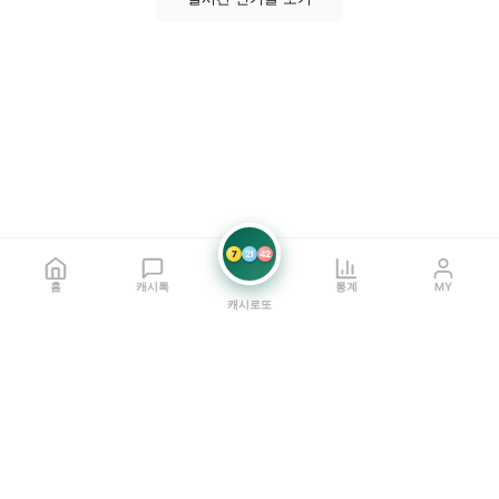
7
21
42
홈
캐시톡
통계
MY
캐시로또