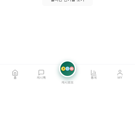
7
21
42
홈
캐시톡
통계
MY
캐시로또