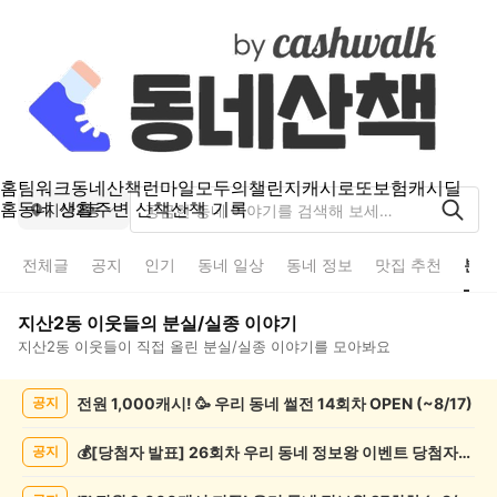
홈
팀워크
동네산책
런마일
모두의챌린지
캐시로또
보험
캐시딜
홈
동네 생활
주변 산책
산책 기록
지산2동
전체글
공지
인기
동네 일상
동네 정보
맛집 추천
분실
지산2동
이웃들의
분실/실종
이야기
지산2동
이웃들이 직접 올린
분실/실종
이야기를 모아봐요
지
전원 1,000캐시! 🥳 우리 동네 썰전 14회차 OPEN (~8/17)
공지
산
2
동
💰[당첨자 발표] 26회차 우리 동네 정보왕 이벤트 당첨자를 발표합니다!
공지
분
실/