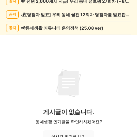
💸 전원 2,000캐시 지급! 우리 동네 정보왕 27회차 (~8/10)
공지
실
종
💰[당첨자 발표] 우리 동네 썰전 12회차 당첨자를 발표합니다!
공지
게
시
글
📢동네생활 커뮤니티 운영정책 (25.08 ver)
공지
목
록
게시글이 없습니다.
동네생활 인기글을 확인하시겠어요?
실시간 인기글 보기