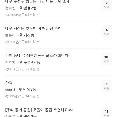
대구 수성구 범물동 나만 아는 공원 소개
3
범물2동
댓글
손유빈
4개월 전
180
2
0
대구 지산동 벚꽃이 예쁜 공원 추천
4
지산동
댓글
뽀순이
4개월 전
223
1
0
우리 동네 '수성근린공원'을 소개합니다.
10
수성4가동
댓글
커피향
4개월 전
454
2
2
산책
4
범어3동
댓글
yunmi
4개월 전
295
7
3
[우리 동네 공원] 호돌이 공원 추천해요 👍
11
범어3동
댓글
안레몬