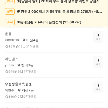
💰[당첨자 발표] 26회차 우리 동네 정보왕 이벤트 당첨자를 발표합니다!
공지
운
동
💸 전원 2,000캐시 지급! 우리 동네 정보왕 27회차 (~8/10)
공지
게
시
글
📢동네생활 커뮤니티 운영정책 (25.08 ver)
공지
목
록
운동
2
비산4동
댓글
KRVXB16
1개월 전
1.5천
16
3
라인댄스
1
범어3동
댓글
yunmi
3개월 전
649
9
4
수성생활체육공원
1
지산2동
댓글
이연주
4개월 전
146
0
0