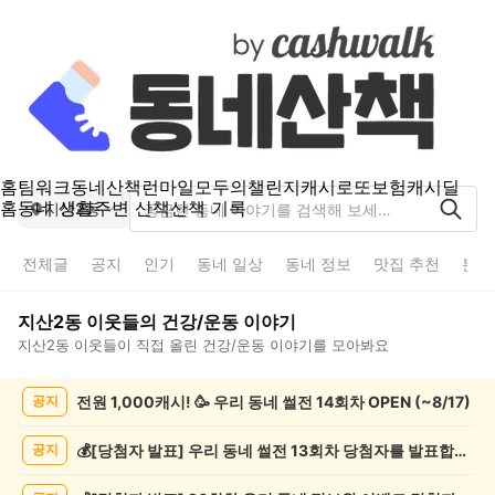
홈
팀워크
동네산책
런마일
모두의챌린지
캐시로또
보험
캐시딜
홈
동네 생활
주변 산책
산책 기록
지산2동
전체글
공지
인기
동네 일상
동네 정보
맛집 추천
분실
지산2동
이웃들의
건강/운동
이야기
지산2동
이웃들이 직접 올린
건강/운동
이야기를 모아봐요
지
전원 1,000캐시! 🥳 우리 동네 썰전 14회차 OPEN (~8/17)
공지
산
2
동
💰[당첨자 발표] 우리 동네 썰전 13회차 당첨자를 발표합니다!
공지
건
강/