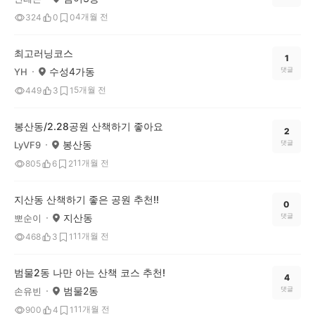
4개월 전
324
0
0
최고러닝코스
1
수성4가동
댓글
YH
5개월 전
449
3
1
봉산동/2.28공원 산책하기 좋아요
2
봉산동
댓글
LyVF9
11개월 전
805
6
2
지산동 산책하기 좋은 공원 추천!!
0
지산동
댓글
뽀순이
11개월 전
468
3
1
범물2동 나만 아는 산책 코스 추천!
4
범물2동
댓글
손유빈
11개월 전
900
4
1