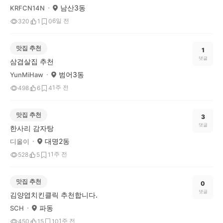
남산3동
KRFCN14N
6일 전
320
1
0
맛집 추천
1
댓글
삼겹살집 추천
범어3동
YunMiHaw
1주 전
498
6
4
맛집 추천
3
댓글
한사리 감자탕
대명2동
디올이
1주 전
528
5
1
맛집 추천
0
댓글
김양엽치킨클릭 추천합니다.
파동
SCH
1주 전
450
15
10