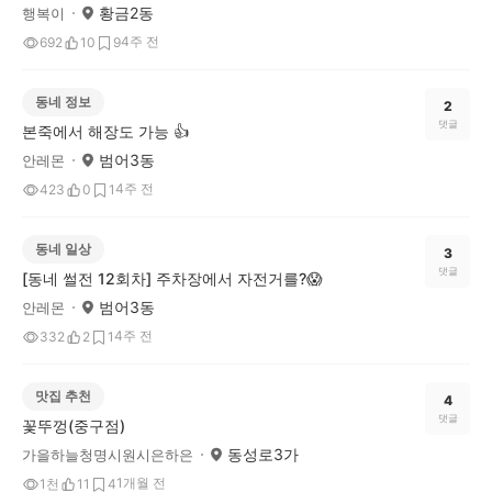
황금2동
행복이
4주 전
692
10
9
동네 정보
2
댓글
본죽에서 해장도 가능 👍
범어3동
안레몬
4주 전
423
0
1
동네 일상
3
댓글
[동네 썰전 12회차] 주차장에서 자전거를?😱
범어3동
안레몬
4주 전
332
2
1
맛집 추천
4
댓글
꽃뚜껑(중구점)
동성로3가
가을하늘청명시원시은하은
1개월 전
1천
11
4