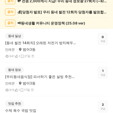
💸 전원 2,000캐시 지급! 우리 동네 정보왕 27회차 (~8/10)
공지
글
게
💰[당첨자 발표] 우리 동네 썰전 12회차 당첨자를 발표합니다!
공지
시
글
목
📢동네생활 커뮤니티 운영정책 (25.08 ver)
공지
록
동네 일상
0
댓글
[동네 썰전 14회차] 오래된 자전거 방치해두는 일
범어3동
안레몬
1일 전
341
1
2
동네 정보
1
댓글
[우리동네음식점] 피서하기 좋은 설빙 추천해요 🍨
범어3동
안레몬
1일 전
315
1
1
맛집 추천
2
댓글
수제 육수 국밥 맛집