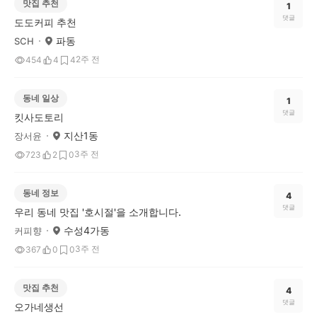
맛집 추천
1
댓글
도도커피 추천
파동
SCH
2주 전
454
4
4
동네 일상
1
댓글
킷사도토리
지산1동
장서윤
3주 전
723
2
0
동네 정보
4
댓글
우리 동네 맛집 '호시절'을 소개합니다.
수성4가동
커피향
3주 전
367
0
0
맛집 추천
4
댓글
오가네생선