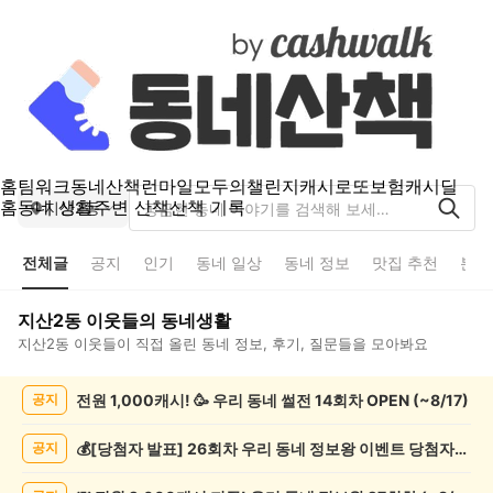
홈
팀워크
동네산책
런마일
모두의챌린지
캐시로또
보험
캐시딜
홈
동네 생활
주변 산책
산책 기록
지산2동
전체글
공지
인기
동네 일상
동네 정보
맛집 추천
분실
지산2동
이웃들의 동네생활
지산2동
이웃들이 직접 올린 동네 정보, 후기, 질문들을 모아봐요
지
전원 1,000캐시! 🥳 우리 동네 썰전 14회차 OPEN (~8/17)
공지
산
2
동
💰[당첨자 발표] 26회차 우리 동네 정보왕 이벤트 당첨자를 발표합니다!
공지
전
체