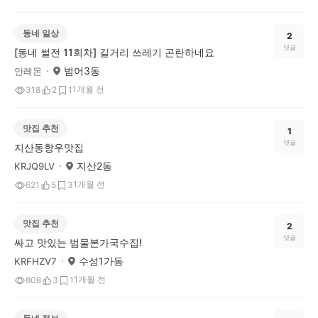
동네 일상
2
댓글
[동네 썰전 11회차] 길거리 쓰레기 곤란하네요
범어3동
안레몬
1개월 전
318
2
1
맛집 추천
1
댓글
지산동항우맛집
지산2동
KRJQ9LV
1개월 전
621
5
3
맛집 추천
2
댓글
싸고 맛있는 범물본가국수집!
수성1가동
KRFHZV7
1개월 전
808
3
1