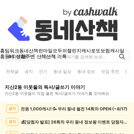
홈
팀워크
동네산책
런마일
모두의챌린지
캐시로또
보험
캐시딜
홈
동네 생활
주변 산책
산책 기록
지산2동
전체글
공지
인기
동네 일상
동네 정보
맛집 추천
분실
지산2동
이웃들의
독서/글쓰기
이야기
지산2동
이웃들이 직접 올린
독서/글쓰기
이야기를 모아봐요
지
전원 1,000캐시! 🥳 우리 동네 썰전 14회차 OPEN (~8/17)
공지
산
2
동
💰[당첨자 발표] 26회차 우리 동네 정보왕 이벤트 당첨자를 발표합니다!
공지
독
서/