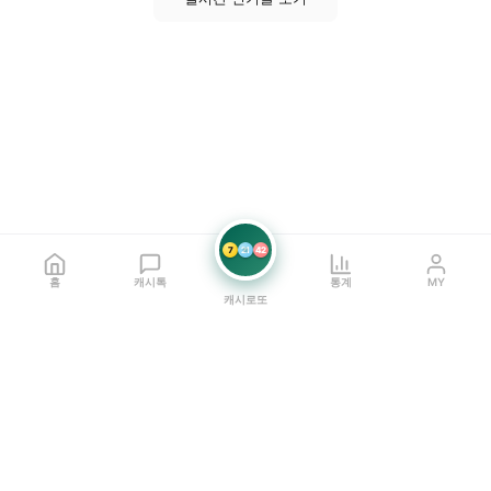
7
21
42
홈
캐시톡
통계
MY
캐시로또