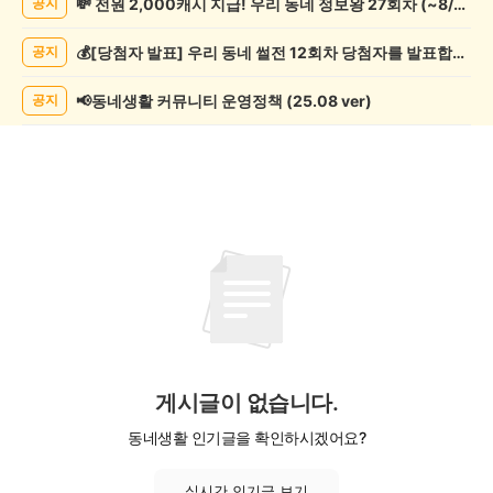
💸 전원 2,000캐시 지급! 우리 동네 정보왕 27회차 (~8/10)
공지
글
쓰
💰[당첨자 발표] 우리 동네 썰전 12회차 당첨자를 발표합니다!
공지
기
게
시
📢동네생활 커뮤니티 운영정책 (25.08 ver)
공지
글
목
록
게시글이 없습니다.
동네생활 인기글을 확인하시겠어요?
실시간 인기글 보기