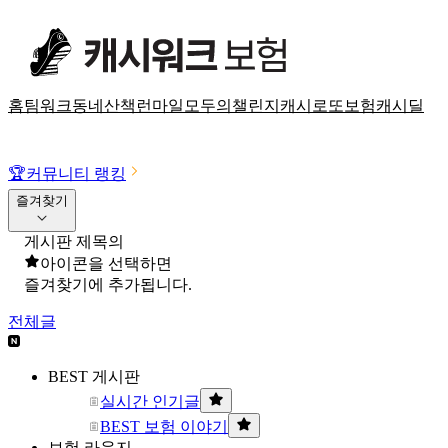
홈
팀워크
동네산책
런마일
모두의챌린지
캐시로또
보험
캐시딜
🏆
커뮤니티 랭킹
즐겨찾기
게시판 제목의
아이콘을 선택하면
즐겨찾기에 추가됩니다.
전체글
BEST 게시판
실시간 인기글
BEST 보험 이야기
보험 라운지