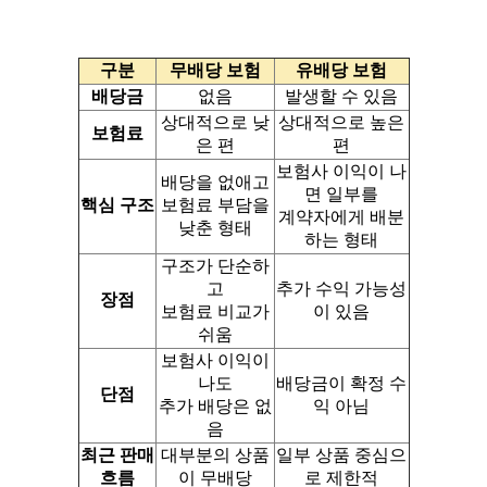
구분
무배당 보험
유배당 보험
배당금
없음
발생할 수 있음
상대적으로 낮
상대적으로 높은
보험료
은 편
편
보험사 이익이 나
배당을 없애고
면 일부를
핵심 구조
보험료 부담을
계약자에게 배분
낮춘 형태
하는 형태
구조가 단순하
고
추가 수익 가능성
장점
보험료 비교가
이 있음
쉬움
보험사 이익이
나도
배당금이 확정 수
단점
추가 배당은 없
익 아님
음
최근 판매
대부분의 상품
일부 상품 중심으
흐름
이 무배당
로 제한적