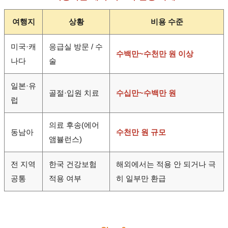
여행지
상황
비용 수준
미국·캐
응급실 방문 / 수
수백만~수천만 원 이상
나다
술
일본·유
골절·입원 치료
수십만~수백만 원
럽
의료 후송(에어
동남아
수천만 원 규모
앰뷸런스)
전 지역
한국 건강보험
해외에서는 적용 안 되거나 극
공통
적용 여부
히 일부만 환급