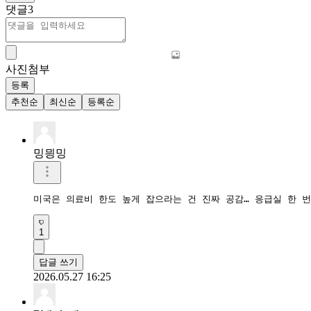
댓글
3
사진첨부
등록
추천순
최신순
등록순
밍믱밍
미국은 의료비 한도 높게 잡으라는 건 진짜 공감… 응급실 한 번
1
답글 쓰기
2026.05.27 16:25