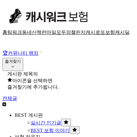
홈
팀워크
동네산책
런마일
모두의챌린지
캐시로또
보험
캐시딜
🏆
커뮤니티 랭킹
즐겨찾기
게시판 제목의
아이콘을 선택하면
즐겨찾기에 추가됩니다.
전체글
BEST 게시판
실시간 인기글
BEST 보험 이야기
보험 라운지