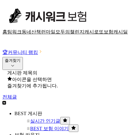
홈
팀워크
동네산책
런마일
모두의챌린지
캐시로또
보험
캐시딜
🏆
커뮤니티 랭킹
즐겨찾기
게시판 제목의
아이콘을 선택하면
즐겨찾기에 추가됩니다.
전체글
BEST 게시판
실시간 인기글
BEST 보험 이야기
보험 라운지