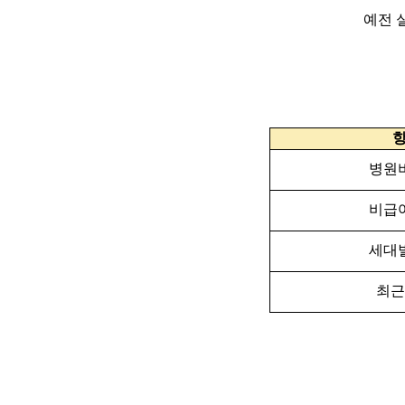
예전 
병원
비급
세대
최근