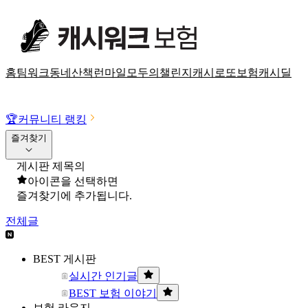
홈
팀워크
동네산책
런마일
모두의챌린지
캐시로또
보험
캐시딜
🏆
커뮤니티 랭킹
즐겨찾기
게시판 제목의
아이콘을 선택하면
즐겨찾기에 추가됩니다.
전체글
BEST 게시판
실시간 인기글
BEST 보험 이야기
보험 라운지