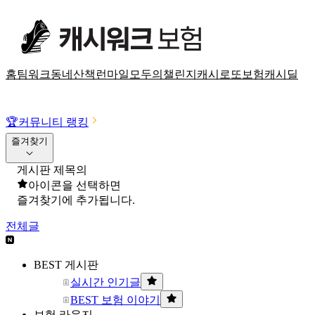
홈
팀워크
동네산책
런마일
모두의챌린지
캐시로또
보험
캐시딜
🏆
커뮤니티 랭킹
즐겨찾기
게시판 제목의
아이콘을 선택하면
즐겨찾기에 추가됩니다.
전체글
BEST 게시판
실시간 인기글
BEST 보험 이야기
보험 라운지