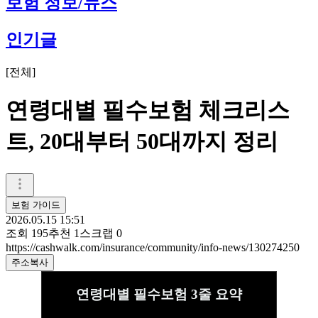
보험 정보/뉴스
인기글
[
전체
]
연령대별 필수보험 체크리스
트, 20대부터 50대까지 정리
보험 가이드
2026.05.15 15:51
조회
195
추천
1
스크랩
0
https://cashwalk.com/insurance/community/info-news/130274250
주소복사
연령대별 필수보험 3줄 요약