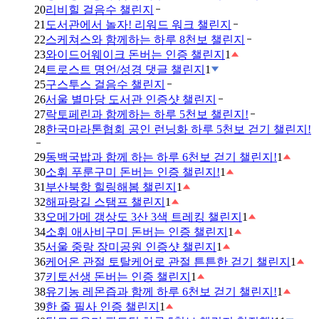
20
리비힐 걸음수 챌린지
21
도서관에서 놀자! 리워드 워크 챌린지
22
스케쳐스와 함께하는 하루 8천보 챌린지
23
와이드어웨이크 돈버는 인증 챌린지
1
24
트로스트 명언/성경 댓글 챌린지
1
25
구스투스 걸음수 챌린지
26
서울 별마당 도서관 인증샷 챌린지
27
락토페린과 함께하는 하루 5천보 챌린지!
28
한국마라톤협회 공인 런닝화 하루 5천보 걷기 챌린지!
29
동백국밥과 함께 하는 하루 6천보 걷기 챌린지!
1
30
소휘 푸룬구미 돈버는 인증 챌린지!
1
31
부산북항 힐링해봄 챌린지
1
32
해파랑길 스탬프 챌린지
1
33
오메가메 갱상도 3산 3색 트레킹 챌린지
1
34
소휘 애사비구미 돈버는 인증 챌린지
1
35
서울 중랑 장미공원 인증샷 챌린지
1
36
케어온 관절 토탈케어로 관절 튼튼한 걷기 챌린지
1
37
키토선생 돈버는 인증 챌린지
1
38
유기농 레몬즙과 함께 하루 6천보 걷기 챌린지!
1
39
한 줄 필사 인증 챌린지
1