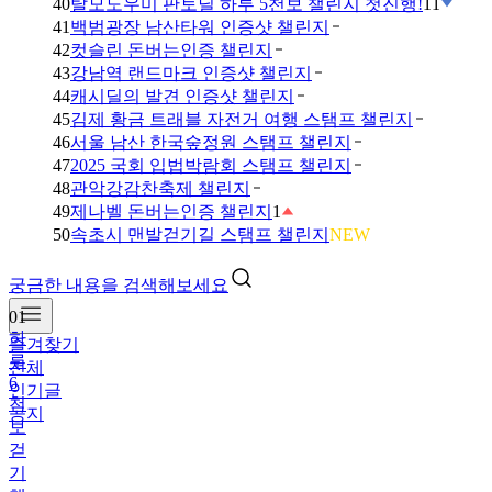
40
탈모도우미 판토딜 하루 5천보 챌린지 첫진행!
11
41
백범광장 남산타워 인증샷 챌린지
42
컷슬린 돈버는인증 챌린지
43
강남역 랜드마크 인증샷 챌린지
44
캐시딜의 발견 인증샷 챌린지
45
김제 황금 트래블 자전거 여행 스탬프 챌린지
46
서울 남산 한국숲정원 스탬프 챌린지
47
2025 국회 입법박람회 스탬프 챌린지
48
관악강감찬축제 챌린지
49
제나벨 돈버는인증 챌린지
1
50
속초시 맨발걷기길 스탬프 챌린지
NEW
궁금한 내용을 검색해보세요
01
하
즐겨찾기
루
전체
6
인기글
천
공지
보
걷
기