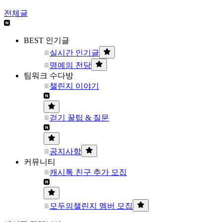
전체글
BEST 인기글
실시간 인기글
명예의 전당
팀워크 수다방
챌린지 이야기
걷기 꿀팁 & 질문
공지사항
커뮤니티
캐시톡 친구 추가 모집
모두의챌린지 멤버 모집