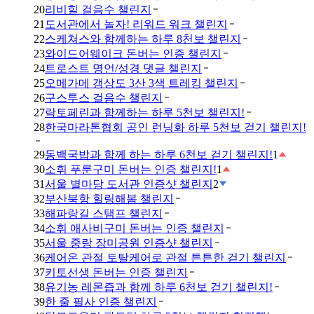
20
리비힐 걸음수 챌린지
21
도서관에서 놀자! 리워드 워크 챌린지
22
스케쳐스와 함께하는 하루 8천보 챌린지
23
와이드어웨이크 돈버는 인증 챌린지
24
트로스트 명언/성경 댓글 챌린지
25
오메가메 갱상도 3산 3색 트레킹 챌린지
26
구스투스 걸음수 챌린지
27
락토페린과 함께하는 하루 5천보 챌린지!
28
한국마라톤협회 공인 런닝화 하루 5천보 걷기 챌린지!
29
동백국밥과 함께 하는 하루 6천보 걷기 챌린지!
1
30
소휘 푸룬구미 돈버는 인증 챌린지!
1
31
서울 별마당 도서관 인증샷 챌린지
2
32
부산북항 힐링해봄 챌린지
33
해파랑길 스탬프 챌린지
34
소휘 애사비구미 돈버는 인증 챌린지
35
서울 중랑 장미공원 인증샷 챌린지
36
케어온 관절 토탈케어로 관절 튼튼한 걷기 챌린지
37
키토선생 돈버는 인증 챌린지
38
유기농 레몬즙과 함께 하루 6천보 걷기 챌린지!
39
한 줄 필사 인증 챌린지