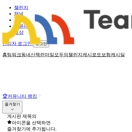
챌린지
채널
소식
커뮤니티
보상
관리자 로그인
로그인
홈
팀워크
동네산책
런마일
모두의챌린지
캐시로또
보험
캐시딜
🏆
커뮤니티 랭킹
즐겨찾기
게시판 제목의
아이콘을 선택하면
즐겨찾기에 추가됩니다.