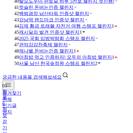
40
탈모도우미 판토딜 하루 5천보 챌린지 첫진행!
41
컷슬린 돈버는인증 챌린지
42
백범광장 남산타워 인증샷 챌린지
43
강남역 랜드마크 인증샷 챌린지
44
김제 황금 트래블 자전거 여행 스탬프 챌린지
1
45
캐시딜의 발견 인증샷 챌린지
1
46
2025 국회 입법박람회 스탬프 챌린지
47
관악강감찬축제 챌린지
48
제나벨 돈버는인증 챌린지
1
49
아침밥 먹고 인증하자! 모두의 아침밥 챌린지
1
50
서울 남산 한국숲정원 스탬프 챌린지
2
궁금한 내용을 검색해보세요
01
하
즐겨찾기
루
전체
6
인기글
천
공지
보
걷
기