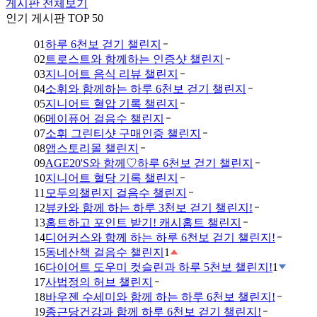
게시판 전체보기
인기 게시판 TOP 50
01
하루 6천보 걷기 챌린지
02
트로스트와 함께하는 인증샷 챌린지
03
지니어트 음식 리뷰 챌린지
04
소휘와 함께하는 하루 6천보 걷기 챌린지
05
지니어트 혈압 기록 챌린지
06
메이퓨어 걸음수 챌린지
07
소휘 그린티샷 구매인증 챌린지
08
앱스토리몰 챌린지
09
AGE20'S와 함께♡하루 6천보 걷기 챌린지
10
지니어트 혈당 기록 챌린지
11
모두의챌린지 걸음수 챌린지
12
뷰카와 함께 하는 하루 3천보 걷기 챌린지!
13
홈트하고 포인트 받기! 캐시홈트 챌린지
14
디어커스와 함께 하는 하루 6천보 걷기 챌린지!
15
동네산책 걸음수 챌린지
1
16
다이어트 도우미 컷슬린과 하루 5천보 챌린지!
1
17
사법정의 허브 챌린지
18
바우젠 수세미와 함께 하는 하루 6천보 챌린지!
19
종근당건강과 함께 하루 6천보 걷기 챌린지!