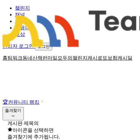
챌린지
채널
소식
커뮤니티
보상
관리자 로그인
로그인
홈
팀워크
동네산책
런마일
모두의챌린지
캐시로또
보험
캐시딜
🏆
커뮤니티 랭킹
즐겨찾기
게시판 제목의
아이콘을 선택하면
즐겨찾기에 추가됩니다.