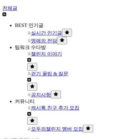
전체글
BEST 인기글
실시간 인기글
명예의 전당
팀워크 수다방
챌린지 이야기
걷기 꿀팁 & 질문
공지사항
커뮤니티
캐시톡 친구 추가 모집
모두의챌린지 멤버 모집