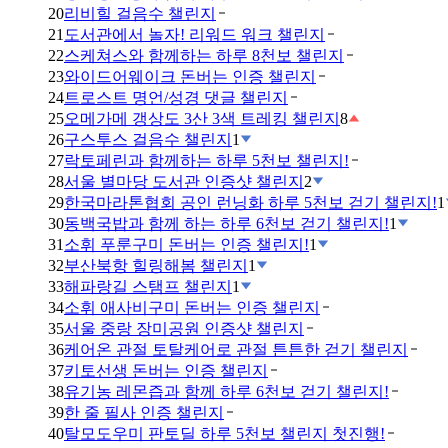
20
리비힐 걸음수 챌린지
21
도서관에서 놀자! 리워드 워크 챌린지
22
스케쳐스와 함께하는 하루 8천보 챌린지
23
와이드어웨이크 돈버는 인증 챌린지
24
트로스트 명언/성경 댓글 챌린지
25
오메가메 갱상도 3산 3색 트레킹 챌린지
8
26
구스투스 걸음수 챌린지
1
27
락토페린과 함께하는 하루 5천보 챌린지!
28
서울 별마당 도서관 인증샷 챌린지
2
29
한국마라톤협회 공인 런닝화 하루 5천보 걷기 챌린지!
1
30
동백국밥과 함께 하는 하루 6천보 걷기 챌린지!
1
31
소휘 푸룬구미 돈버는 인증 챌린지!
1
32
부산북항 힐링해봄 챌린지
1
33
해파랑길 스탬프 챌린지
1
34
소휘 애사비구미 돈버는 인증 챌린지
35
서울 중랑 장미공원 인증샷 챌린지
36
케어온 관절 토탈케어로 관절 튼튼한 걷기 챌린지
37
키토선생 돈버는 인증 챌린지
38
유기농 레몬즙과 함께 하루 6천보 걷기 챌린지!
39
한 줄 필사 인증 챌린지
40
탈모도우미 판토딜 하루 5천보 챌린지 첫진행!