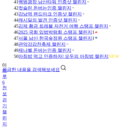
41
백범광장 남산타워 인증샷 챌린지
42
컷슬린 돈버는인증 챌린지
43
강남역 랜드마크 인증샷 챌린지
44
캐시딜의 발견 인증샷 챌린지
45
김제 황금 트래블 자전거 여행 스탬프 챌린지
46
2025 국회 입법박람회 스탬프 챌린지
1
47
서울 남산 한국숲정원 스탬프 챌린지
1
48
관악강감찬축제 챌린지
49
제나벨 돈버는인증 챌린지
01
50
아침밥 먹고 인증하자! 모두의 아침밥 챌린지
NEW
하
루
궁금한 내용을 검색해보세요
6
천
보
걷
기
챌
린
지
02