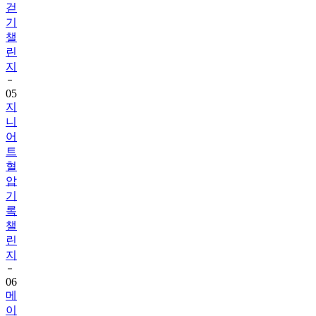
챌
린
지
05
지
니
어
트
혈
압
기
록
챌
린
지
06
메
이
퓨
어