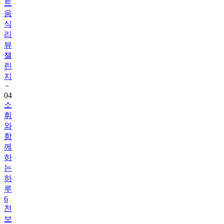
식
리
뷰
챌
린
지
04
소
휘
와
함
께
하
는
하
루
6
천
보
걷
기