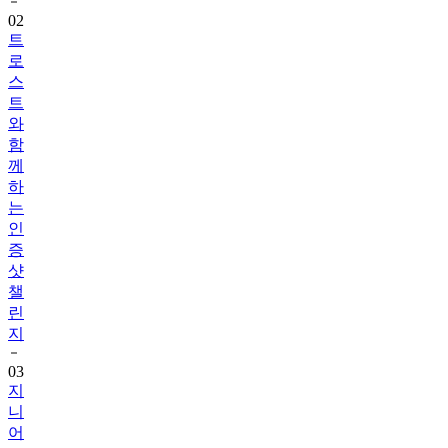
트
로
스
트
와
함
께
하
는
인
증
샷
챌
린
지
03
지
니
어
트
음