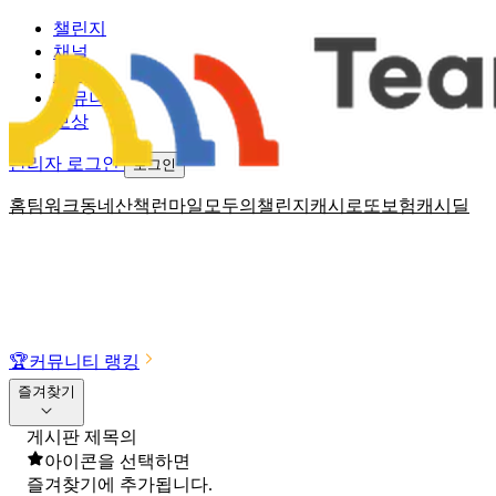
챌린지
채널
소식
커뮤니티
보상
관리자 로그인
로그인
홈
팀워크
동네산책
런마일
모두의챌린지
캐시로또
보험
캐시딜
🏆
커뮤니티 랭킹
즐겨찾기
게시판 제목의
아이콘을 선택하면
즐겨찾기에 추가됩니다.