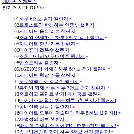
게시판 전체보기
인기 게시판 TOP 50
01
하루 6천보 걷기 챌린지
02
트로스트와 함께하는 인증샷 챌린지
03
지니어트 음식 리뷰 챌린지
04
소휘와 함께하는 하루 6천보 걷기 챌린지
05
지니어트 혈압 기록 챌린지
06
메이퓨어 걸음수 챌린지
07
소휘 그린티샷 구매인증 챌린지
08
앱스토리몰 챌린지
09
AGE20'S와 함께♡하루 6천보 걷기 챌린지
10
지니어트 혈당 기록 챌린지
11
모두의챌린지 걸음수 챌린지
12
뷰카와 함께 하는 하루 3천보 걷기 챌린지!
13
홈트하고 포인트 받기! 캐시홈트 챌린지
14
디어커스와 함께 하는 하루 6천보 걷기 챌린지!
15
동네산책 걸음수 챌린지
1
16
다이어트 도우미 컷슬린과 하루 5천보 챌린지!
1
17
사법정의 허브 챌린지
18
바우젠 수세미와 함께 하는 하루 6천보 챌린지!
19
종근당건강과 함께 하루 6천보 걷기 챌린지!