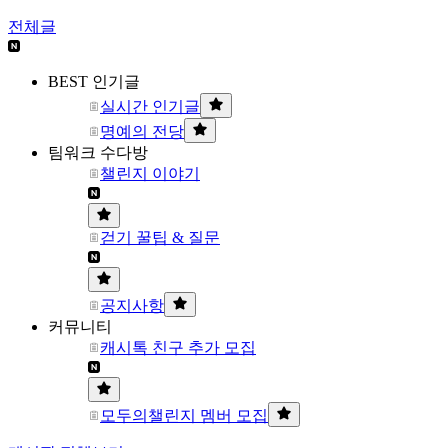
전체글
BEST 인기글
실시간 인기글
명예의 전당
팀워크 수다방
챌린지 이야기
걷기 꿀팁 & 질문
공지사항
커뮤니티
캐시톡 친구 추가 모집
모두의챌린지 멤버 모집