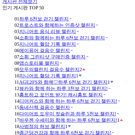
게시판 전체보기
인기 게시판 TOP 50
01
하루 6천보 걷기 챌린지
02
트로스트와 함께하는 인증샷 챌린지
03
지니어트 음식 리뷰 챌린지
04
소휘와 함께하는 하루 6천보 걷기 챌린지
05
지니어트 혈압 기록 챌린지
06
메이퓨어 걸음수 챌린지
07
소휘 그린티샷 구매인증 챌린지
08
앱스토리몰 챌린지
09
모두의챌린지 걸음수 챌린지
2
10
지니어트 혈당 기록 챌린지
1
11
AGE20'S와 함께♡하루 6천보 걷기 챌린지
1
12
뷰카와 함께 하는 하루 3천보 걷기 챌린지!
13
홈트하고 포인트 받기! 캐시홈트 챌린지
14
디어커스와 함께 하는 하루 6천보 걷기 챌린지!
15
동네산책 걸음수 챌린지
16
다이어트 도우미 컷슬린과 하루 5천보 챌린지!
17
바우젠 수세미와 함께 하는 하루 6천보 챌린지!
1
18
사법정의 허브 챌린지
1
19
종근당건강과 함께 하루 6천보 걷기 챌린지!