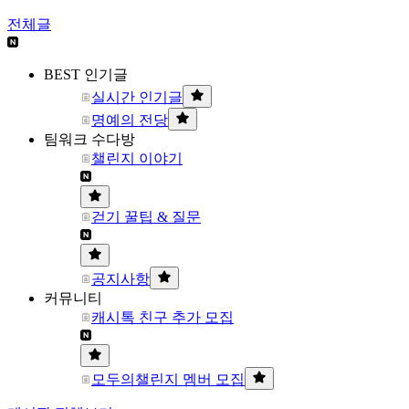
전체글
BEST 인기글
실시간 인기글
명예의 전당
팀워크 수다방
챌린지 이야기
걷기 꿀팁 & 질문
공지사항
커뮤니티
캐시톡 친구 추가 모집
모두의챌린지 멤버 모집