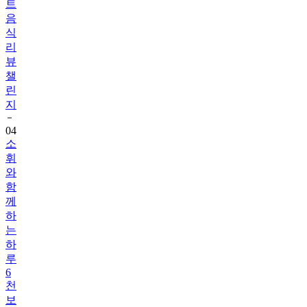
식
리
뷰
챌
린
지
04
소
휘
와
함
께
하
는
하
루
6
천
보
걷
기