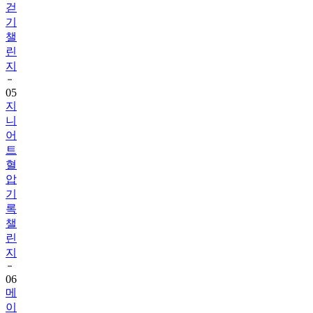
챌
린
지
05
지
니
어
트
혈
압
기
록
챌
린
지
06
메
이
퓨
어