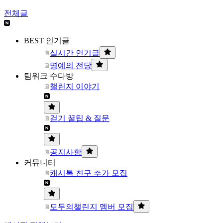
전체글
BEST 인기글
실시간 인기글
명예의 전당
팀워크 수다방
챌린지 이야기
걷기 꿀팁 & 질문
공지사항
커뮤니티
캐시톡 친구 추가 모집
모두의챌린지 멤버 모집