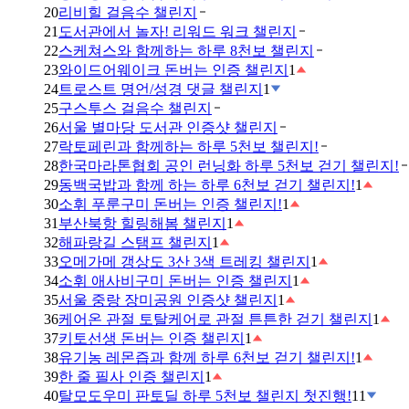
20
리비힐 걸음수 챌린지
21
도서관에서 놀자! 리워드 워크 챌린지
22
스케쳐스와 함께하는 하루 8천보 챌린지
23
와이드어웨이크 돈버는 인증 챌린지
1
24
트로스트 명언/성경 댓글 챌린지
1
25
구스투스 걸음수 챌린지
26
서울 별마당 도서관 인증샷 챌린지
27
락토페린과 함께하는 하루 5천보 챌린지!
28
한국마라톤협회 공인 런닝화 하루 5천보 걷기 챌린지!
29
동백국밥과 함께 하는 하루 6천보 걷기 챌린지!
1
30
소휘 푸룬구미 돈버는 인증 챌린지!
1
31
부산북항 힐링해봄 챌린지
1
32
해파랑길 스탬프 챌린지
1
33
오메가메 갱상도 3산 3색 트레킹 챌린지
1
34
소휘 애사비구미 돈버는 인증 챌린지
1
35
서울 중랑 장미공원 인증샷 챌린지
1
36
케어온 관절 토탈케어로 관절 튼튼한 걷기 챌린지
1
37
키토선생 돈버는 인증 챌린지
1
38
유기농 레몬즙과 함께 하루 6천보 걷기 챌린지!
1
39
한 줄 필사 인증 챌린지
1
40
탈모도우미 판토딜 하루 5천보 챌린지 첫진행!
11