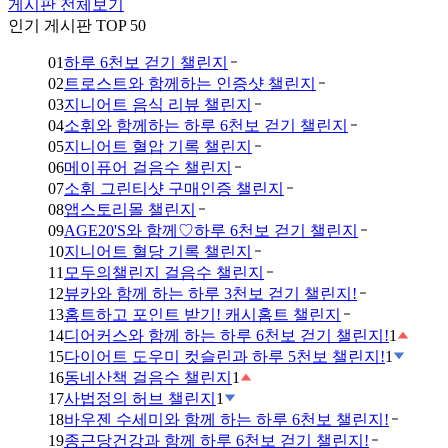
게시판 전체보기
인기 게시판 TOP 50
01
하루 6천보 걷기 챌린지
02
트로스트와 함께하는 인증샷 챌린지
03
지니어트 음식 리뷰 챌린지
04
소휘와 함께하는 하루 6천보 걷기 챌린지
05
지니어트 혈압 기록 챌린지
06
메이퓨어 걸음수 챌린지
07
소휘 그린티샷 구매인증 챌린지
08
앱스토리몰 챌린지
09
AGE20'S와 함께♡하루 6천보 걷기 챌린지
10
지니어트 혈당 기록 챌린지
11
모두의챌린지 걸음수 챌린지
12
뷰카와 함께 하는 하루 3천보 걷기 챌린지!
13
홈트하고 포인트 받기! 캐시홈트 챌린지
14
디어커스와 함께 하는 하루 6천보 걷기 챌린지!
1
15
다이어트 도우미 컷슬린과 하루 5천보 챌린지!
1
16
동네산책 걸음수 챌린지
1
17
사법정의 허브 챌린지
1
18
바우젠 수세미와 함께 하는 하루 6천보 챌린지!
19
종근당건강과 함께 하루 6천보 걷기 챌린지!