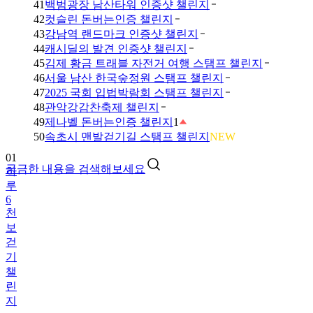
41
백범광장 남산타워 인증샷 챌린지
42
컷슬린 돈버는인증 챌린지
43
강남역 랜드마크 인증샷 챌린지
44
캐시딜의 발견 인증샷 챌린지
45
김제 황금 트래블 자전거 여행 스탬프 챌린지
46
서울 남산 한국숲정원 스탬프 챌린지
47
2025 국회 입법박람회 스탬프 챌린지
48
관악강감찬축제 챌린지
49
제나벨 돈버는인증 챌린지
1
01
50
속초시 맨발걷기길 스탬프 챌린지
NEW
하
루
궁금한 내용을 검색해보세요
6
천
보
걷
기
챌
린
지
02