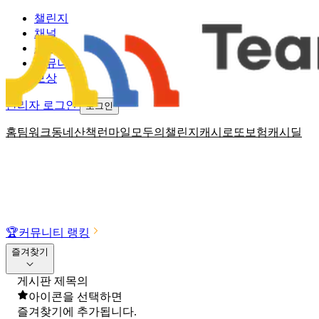
챌린지
채널
소식
커뮤니티
보상
관리자 로그인
로그인
홈
팀워크
동네산책
런마일
모두의챌린지
캐시로또
보험
캐시딜
🏆
커뮤니티 랭킹
즐겨찾기
게시판 제목의
아이콘을 선택하면
즐겨찾기에 추가됩니다.