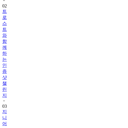
트
로
스
트
와
함
께
하
는
인
증
샷
챌
린
지
03
지
니
어
트
음