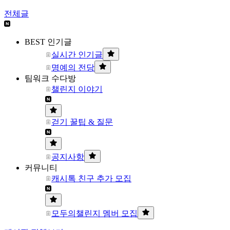
전체글
BEST 인기글
실시간 인기글
명예의 전당
팀워크 수다방
챌린지 이야기
걷기 꿀팁 & 질문
공지사항
커뮤니티
캐시톡 친구 추가 모집
모두의챌린지 멤버 모집