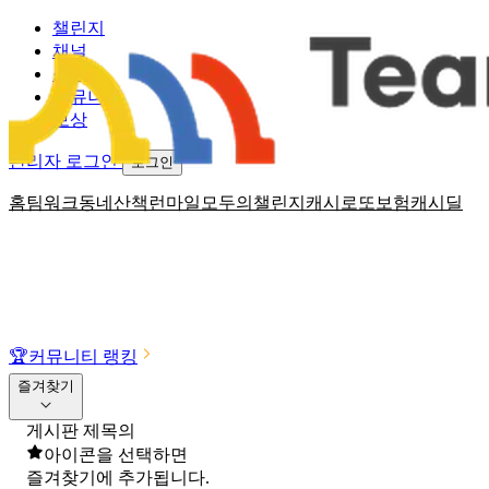
챌린지
채널
소식
커뮤니티
보상
관리자 로그인
로그인
홈
팀워크
동네산책
런마일
모두의챌린지
캐시로또
보험
캐시딜
🏆
커뮤니티 랭킹
즐겨찾기
게시판 제목의
아이콘을 선택하면
즐겨찾기에 추가됩니다.