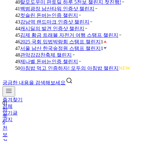
40
탈모도우미 판토딜 하루 5천보 챌린지 첫진행!
41
백범광장 남산타워 인증샷 챌린지
42
컷슬린 돈버는인증 챌린지
43
강남역 랜드마크 인증샷 챌린지
44
캐시딜의 발견 인증샷 챌린지
45
김제 황금 트래블 자전거 여행 스탬프 챌린지
46
2025 국회 입법박람회 스탬프 챌린지
1
47
서울 남산 한국숲정원 스탬프 챌린지
1
48
관악강감찬축제 챌린지
49
제나벨 돈버는인증 챌린지
50
아침밥 먹고 인증하자! 모두의 아침밥 챌린지
NEW
궁금한 내용을 검색해보세요
즐겨찾기
01
전체
하
인기글
루
공지
6
천
보