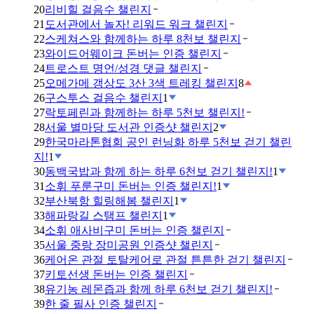
20
리비힐 걸음수 챌린지
21
도서관에서 놀자! 리워드 워크 챌린지
22
스케쳐스와 함께하는 하루 8천보 챌린지
23
와이드어웨이크 돈버는 인증 챌린지
24
트로스트 명언/성경 댓글 챌린지
25
오메가메 갱상도 3산 3색 트레킹 챌린지
8
26
구스투스 걸음수 챌린지
1
27
락토페린과 함께하는 하루 5천보 챌린지!
28
서울 별마당 도서관 인증샷 챌린지
2
29
한국마라톤협회 공인 런닝화 하루 5천보 걷기 챌린
지!
1
30
동백국밥과 함께 하는 하루 6천보 걷기 챌린지!
1
31
소휘 푸룬구미 돈버는 인증 챌린지!
1
32
부산북항 힐링해봄 챌린지
1
33
해파랑길 스탬프 챌린지
1
34
소휘 애사비구미 돈버는 인증 챌린지
35
서울 중랑 장미공원 인증샷 챌린지
36
케어온 관절 토탈케어로 관절 튼튼한 걷기 챌린지
37
키토선생 돈버는 인증 챌린지
38
유기농 레몬즙과 함께 하루 6천보 걷기 챌린지!
39
한 줄 필사 인증 챌린지