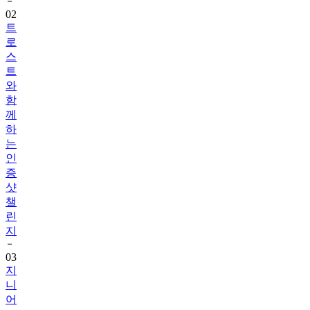
트
로
스
트
와
함
께
하
는
인
증
샷
챌
린
지
03
지
니
어
트
음