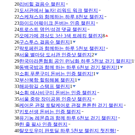
20
리비힐 걸음수 챌린지
21
도서관에서 놀자! 리워드 워크 챌린지
22
스케쳐스와 함께하는 하루 8천보 챌린지
23
와이드어웨이크 돈버는 인증 챌린지
24
트로스트 명언/성경 댓글 챌린지
25
오메가메 갱상도 3산 3색 트레킹 챌린지
8
26
구스투스 걸음수 챌린지
1
27
락토페린과 함께하는 하루 5천보 챌린지!
28
서울 별마당 도서관 인증샷 챌린지
2
29
한국마라톤협회 공인 런닝화 하루 5천보 걷기 챌린지!
1
30
동백국밥과 함께 하는 하루 6천보 걷기 챌린지!
1
31
소휘 푸룬구미 돈버는 인증 챌린지!
1
32
부산북항 힐링해봄 챌린지
1
33
해파랑길 스탬프 챌린지
1
34
소휘 애사비구미 돈버는 인증 챌린지
35
서울 중랑 장미공원 인증샷 챌린지
36
케어온 관절 토탈케어로 관절 튼튼한 걷기 챌린지
37
키토선생 돈버는 인증 챌린지
38
유기농 레몬즙과 함께 하루 6천보 걷기 챌린지!
39
한 줄 필사 인증 챌린지
40
탈모도우미 판토딜 하루 5천보 챌린지 첫진행!