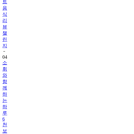
식
리
뷰
챌
린
지
04
소
휘
와
함
께
하
는
하
루
6
천
보
걷
기