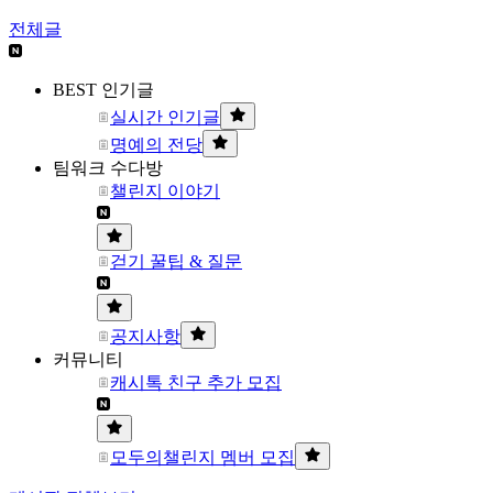
전체글
BEST 인기글
실시간 인기글
명예의 전당
팀워크 수다방
챌린지 이야기
걷기 꿀팁 & 질문
공지사항
커뮤니티
캐시톡 친구 추가 모집
모두의챌린지 멤버 모집