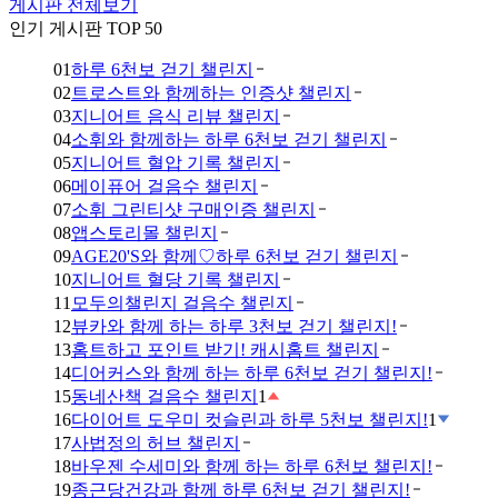
게시판 전체보기
인기 게시판 TOP 50
01
하루 6천보 걷기 챌린지
02
트로스트와 함께하는 인증샷 챌린지
03
지니어트 음식 리뷰 챌린지
04
소휘와 함께하는 하루 6천보 걷기 챌린지
05
지니어트 혈압 기록 챌린지
06
메이퓨어 걸음수 챌린지
07
소휘 그린티샷 구매인증 챌린지
08
앱스토리몰 챌린지
09
AGE20'S와 함께♡하루 6천보 걷기 챌린지
10
지니어트 혈당 기록 챌린지
11
모두의챌린지 걸음수 챌린지
12
뷰카와 함께 하는 하루 3천보 걷기 챌린지!
13
홈트하고 포인트 받기! 캐시홈트 챌린지
14
디어커스와 함께 하는 하루 6천보 걷기 챌린지!
15
동네산책 걸음수 챌린지
1
16
다이어트 도우미 컷슬린과 하루 5천보 챌린지!
1
17
사법정의 허브 챌린지
18
바우젠 수세미와 함께 하는 하루 6천보 챌린지!
19
종근당건강과 함께 하루 6천보 걷기 챌린지!