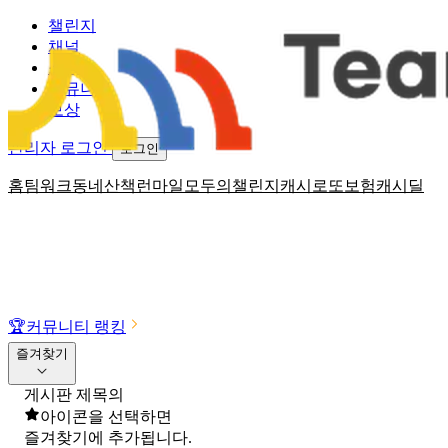
챌린지
채널
소식
커뮤니티
보상
관리자 로그인
로그인
홈
팀워크
동네산책
런마일
모두의챌린지
캐시로또
보험
캐시딜
🏆
커뮤니티 랭킹
즐겨찾기
게시판 제목의
아이콘을 선택하면
즐겨찾기에 추가됩니다.