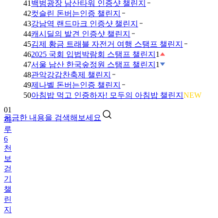
41
백범광장 남산타워 인증샷 챌린지
42
컷슬린 돈버는인증 챌린지
43
강남역 랜드마크 인증샷 챌린지
44
캐시딜의 발견 인증샷 챌린지
45
김제 황금 트래블 자전거 여행 스탬프 챌린지
46
2025 국회 입법박람회 스탬프 챌린지
1
47
서울 남산 한국숲정원 스탬프 챌린지
1
48
관악강감찬축제 챌린지
49
제나벨 돈버는인증 챌린지
01
50
아침밥 먹고 인증하자! 모두의 아침밥 챌린지
NEW
하
루
궁금한 내용을 검색해보세요
6
천
보
걷
기
챌
린
지
02