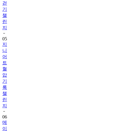
챌
린
지
05
지
니
어
트
혈
압
기
록
챌
린
지
06
메
이
퓨
어